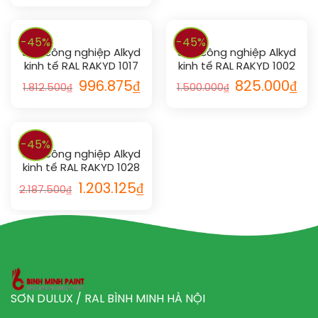
-45%
-45%
Sơn công nghiệp Alkyd
Sơn công nghiệp Alkyd
kinh tế RAL RAKYD 1017
kinh tế RAL RAKYD 1002
996.875
₫
825.000
₫
1.812.500
₫
1.500.000
₫
-45%
Sơn công nghiệp Alkyd
kinh tế RAL RAKYD 1028
1.203.125
₫
2.187.500
₫
SƠN DULUX / RAL BÌNH MINH HÀ NỘI