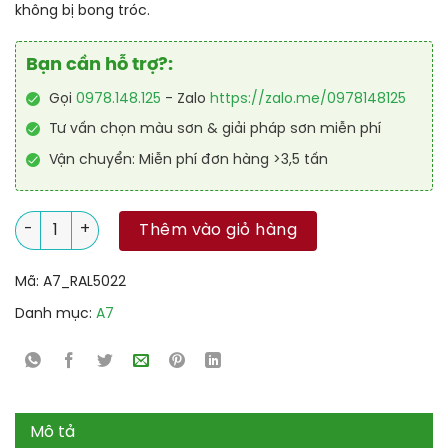
không bị bong tróc.
Bạn cần hỗ trợ?:
Gọi
0978.148.125
- Zalo
https://zalo.me/0978148125
Tư vấn chọn màu sơn & giải pháp sơn miễn phí
Vận chuyển: Miễn phí đơn hàng >3,5 tấn
Sơn công nghiệp Alkyd kinh tế RAL RAKYD 5022 số lượng
Thêm vào giỏ hàng
Mã:
A7_RAL5022
Danh mục:
A7
Mô tả