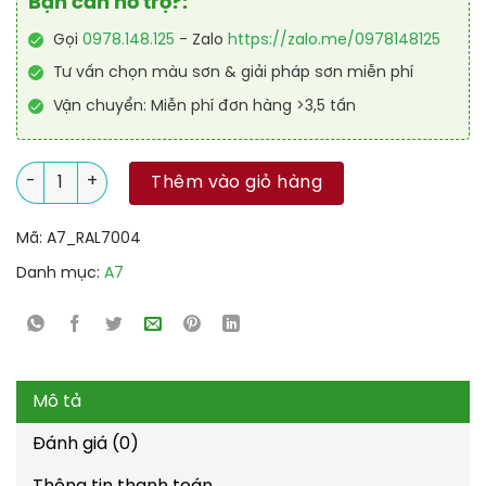
Bạn cần hỗ trợ?:
Gọi
0978.148.125
- Zalo
https://zalo.me/0978148125
Tư vấn chọn màu sơn & giải pháp sơn miễn phí
Vận chuyển: Miễn phí đơn hàng >3,5 tấn
Sơn công nghiệp Alkyd kinh tế RAL RAKYD 7004 số lượng
Thêm vào giỏ hàng
Mã:
A7_RAL7004
Danh mục:
A7
Mô tả
Đánh giá (0)