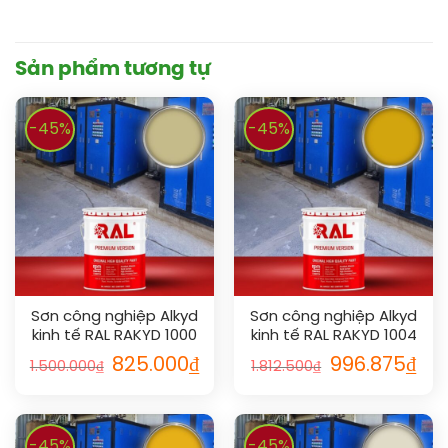
Sản phẩm tương tự
-45%
-45%
Sơn công nghiệp Alkyd
Sơn công nghiệp Alkyd
kinh tế RAL RAKYD 1000
kinh tế RAL RAKYD 1004
825.000
₫
996.875
₫
1.500.000
₫
1.812.500
₫
-45%
-45%