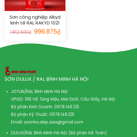
Sơn công nghiệp Alkyd
kinh tế RAL RAKYD 1021
996.875
₫
1.812.500
₫
SƠN DULUX / RAL BÌNH MINH HÀ NỘI
JOTUN/RAL Bình Minh Hà Nội
VPGD: 196 Hồ Tùng Mậu, Mai Dịch, Cầu Giấy, Hà Nội
Bộ phận Kinh Doanh:
0978.148.125
Bộ phận Kỹ Thuật:
0978.148.125
Email:
sonnha.dep.asia@gmail.com
DULUX/RAL Bình Minh Hà Nội (Bộ phận Kế Toán)