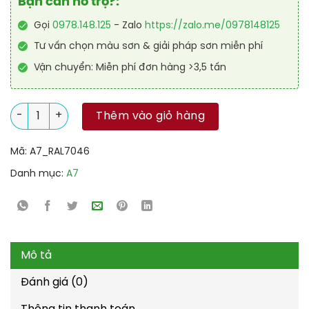
Bạn cần hỗ trợ?:
Gọi
0978.148.125
- Zalo
https://zalo.me/0978148125
Tư vấn chọn màu sơn & giải pháp sơn miễn phí
Vận chuyển: Miễn phí đơn hàng >3,5 tấn
Sơn công nghiệp Alkyd kinh tế RAL RAKYD 7046 số lượng
Thêm vào giỏ hàng
Mã:
A7_RAL7046
Danh mục:
A7
Mô tả
Đánh giá (0)