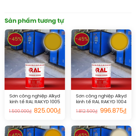
Sản phẩm tương tự
-45%
-45%
Sơn công nghiệp Alkyd
Sơn công nghiệp Alkyd
kinh tế RAL RAKYD 1005
kinh tế RAL RAKYD 1004
825.000
₫
996.875
₫
1.500.000
₫
1.812.500
₫
-45%
-45%