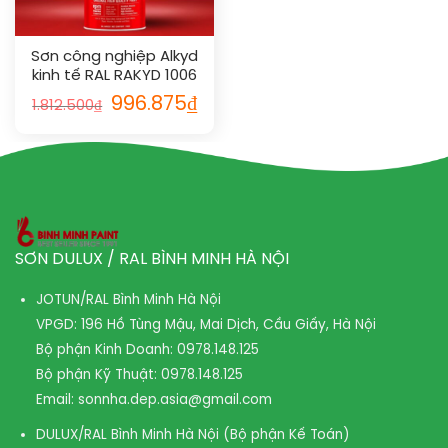
Sơn công nghiệp Alkyd
kinh tế RAL RAKYD 1006
996.875
₫
1.812.500
₫
SƠN DULUX / RAL BÌNH MINH HÀ NỘI
JOTUN/RAL Bình Minh Hà Nội
VPGD: 196 Hồ Tùng Mậu, Mai Dịch, Cầu Giấy, Hà Nội
Bộ phận Kinh Doanh:
0978.148.125
Bộ phận Kỹ Thuật:
0978.148.125
Email:
sonnha.dep.asia@gmail.com
DULUX/RAL Bình Minh Hà Nội (Bộ phận Kế Toán)