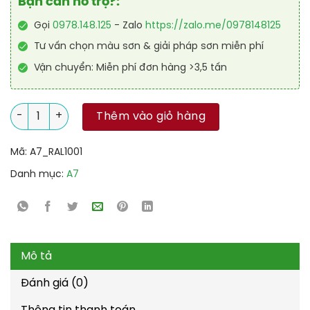
Bạn cần hỗ trợ?:
Gọi
0978.148.125
- Zalo
https://zalo.me/0978148125
Tư vấn chọn màu sơn & giải pháp sơn miễn phí
Vận chuyển: Miễn phí đơn hàng >3,5 tấn
Sơn công nghiệp Alkyd kinh tế RAL RAKYD 1001 số lượng
Thêm vào giỏ hàng
Mã:
A7_RAL1001
Danh mục:
A7
Mô tả
Đánh giá (0)