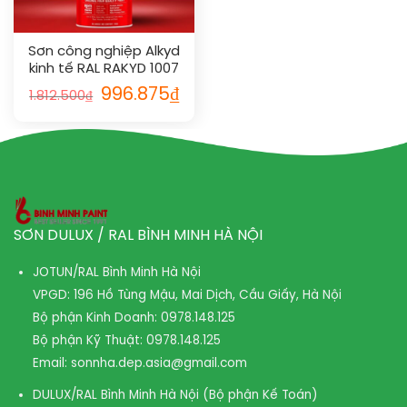
Sơn công nghiệp Alkyd
kinh tế RAL RAKYD 1007
996.875
₫
1.812.500
₫
SƠN DULUX / RAL BÌNH MINH HÀ NỘI
JOTUN/RAL Bình Minh Hà Nội
VPGD: 196 Hồ Tùng Mậu, Mai Dịch, Cầu Giấy, Hà Nội
Bộ phận Kinh Doanh:
0978.148.125
Bộ phận Kỹ Thuật:
0978.148.125
Email:
sonnha.dep.asia@gmail.com
DULUX/RAL Bình Minh Hà Nội (Bộ phận Kế Toán)