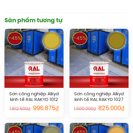
Sản phẩm tương tự
-45%
-45%
Sơn công nghiệp Alkyd
Sơn công nghiệp Alkyd
kinh tế RAL RAKYD 1012
kinh tế RAL RAKYD 1027
996.875
₫
825.000
₫
1.812.500
₫
1.500.000
₫
-45%
-45%