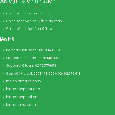
Quy định & chính sách
Chính sách bảo mật thông tin
Chính sách vận chuyển, giao nhận
Chính sách bảo hành, đổi trả
Liên hệ
Bộ phận Bán hàng : 0978.148.000
Support miền Bắc : 0978.148.000
Support Kế toán : 02462776618
Cán bộ Kỹ thuật: 0978.148.000 - 02462.776.618
kovabinhminh.com
binhminhpaint.com
binhminhpaint.vn
binhminhart.com