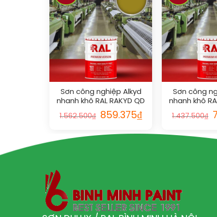
Sơn công nghiệp Alkyd
Sơn công ng
nhanh khô RAL RAKYD QD
nhanh khô R
1027
101
859.375
₫
1.562.500
₫
1.437.500
₫