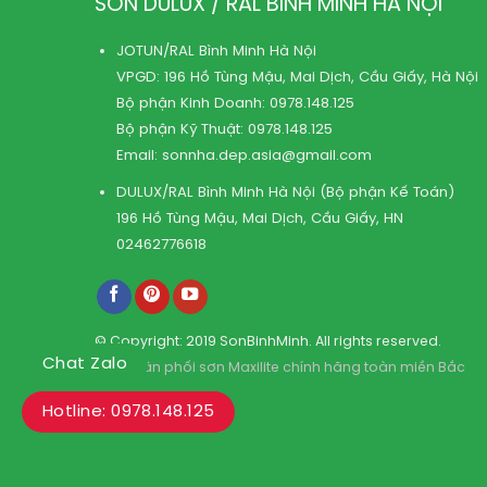
SƠN DULUX / RAL BÌNH MINH HÀ NỘI
JOTUN/RAL Bình Minh Hà Nội
VPGD: 196 Hồ Tùng Mậu, Mai Dịch, Cầu Giấy, Hà Nội
Bộ phận Kinh Doanh:
0978.148.125
Bộ phận Kỹ Thuật:
0978.148.125
Email:
sonnha.dep.asia@gmail.com
DULUX/RAL Bình Minh Hà Nội (Bộ phận Kế Toán)
196 Hồ Tùng Mậu, Mai Dịch, Cầu Giấy, HN
02462776618
© Copyright: 2019 SonBinhMinh. All rights reserved.
Chat Zalo
Kho phân phối sơn Maxilite chính hãng toàn miền Bắc
Hotline: 0978.148.125