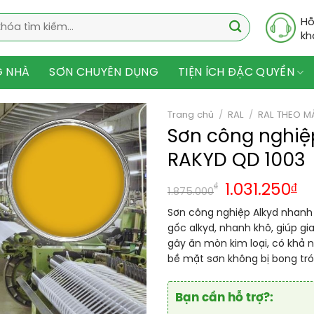
Hỗ
kh
G NHÀ
SƠN CHUYÊN DỤNG
TIỆN ÍCH ĐẶC QUYỀN
Trang chủ
/
RAL
/
RAL THEO M
Sơn công nghiệ
RAKYD QD 1003
₫
1.031.250
₫
1.875.000
Sơn công nghiệp Alkyd nhanh 
gốc alkyd, nhanh khô, giúp g
gây ăn mòn kim loại, có khả n
bề mặt sơn không bị bong tró
Bạn cần hỗ trợ?: