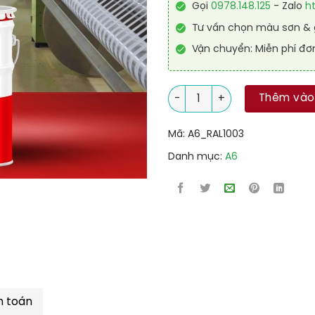
Gọi
0978.148.125
- Zalo
h
Tư vấn chọn màu sơn & g
Vận chuyển: Miễn phí đơ
Sơn công nghiệp Alkyd nhanh
Thêm vào
Mã:
A6_RAL1003
Danh mục:
A6
h toán