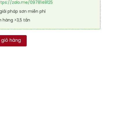
ttps://zalo.me/0978148125
iải pháp sơn miễn phí
n hàng >3,5 tấn
 khô RAL RAKYD QD 1003 số lượng
 giỏ hàng