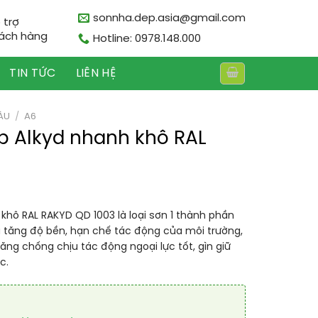
sonnha.dep.asia@gmail.com
 trợ
ách hàng
Hotline: 0978.148.000
TIN TỨC
LIÊN HỆ
ÀU
/
A6
p Alkyd nhanh khô RAL
khô RAL RAKYD QD 1003 là loại sơn 1 thành phần
ia tăng độ bền, hạn chế tác động của môi trường,
ăng chống chịu tác động ngoại lực tốt, gìn giữ
c.