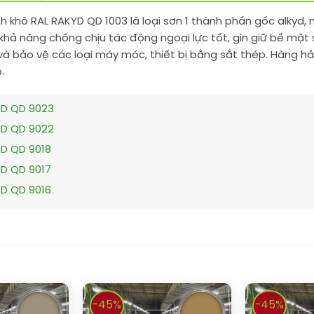
 khô RAL RAKYD QD 1003 là loại sơn 1 thành phần gốc alkyd, 
khả năng chống chịu tác động ngoại lực tốt, gìn giữ bề mặt
và bảo vệ các loại máy móc, thiết bị bằng sắt thép. Hàng hả
.
YD QD 9023
YD QD 9022
YD QD 9018
YD QD 9017
YD QD 9016
-45%
-45%