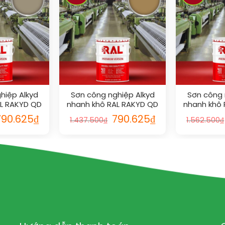
hiệp Alkyd
Sơn công nghiệp Alkyd
Sơn công 
AL RAKYD QD
nhanh khô RAL RAKYD QD
nhanh khô 
9
1011
790.625
₫
790.625
₫
1.437.500
₫
1.562.500
₫