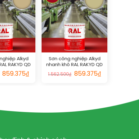
nghiệp Alkyd
Sơn công nghiệp Alkyd
RAL RAKYD QD
nhanh khô RAL RAKYD QD
1001
1000
859.375
₫
859.375
₫
1.562.500
₫