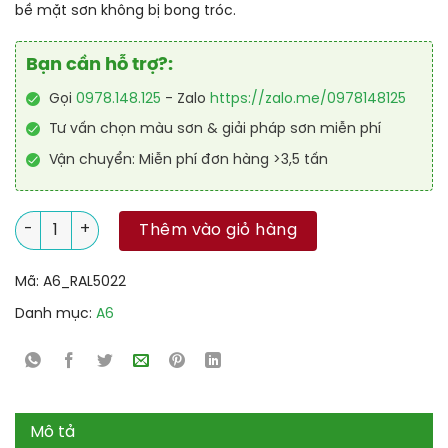
bề mặt sơn không bị bong tróc.
Bạn cần hỗ trợ?:
Gọi
0978.148.125
- Zalo
https://zalo.me/0978148125
Tư vấn chọn màu sơn & giải pháp sơn miễn phí
Vận chuyển: Miễn phí đơn hàng >3,5 tấn
Sơn công nghiệp Alkyd nhanh khô RAL RAKYD QD 5022 số lượ
Thêm vào giỏ hàng
Mã:
A6_RAL5022
Danh mục:
A6
Mô tả