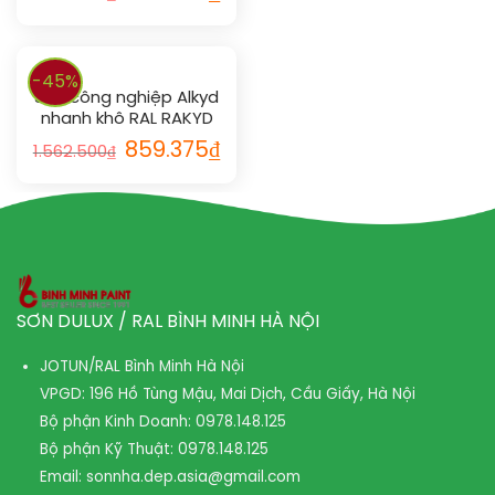
-45%
Sơn công nghiệp Alkyd
nhanh khô RAL RAKYD
QD 1024
859.375
₫
1.562.500
₫
SƠN DULUX / RAL BÌNH MINH HÀ NỘI
JOTUN/RAL Bình Minh Hà Nội
VPGD: 196 Hồ Tùng Mậu, Mai Dịch, Cầu Giấy, Hà Nội
Bộ phận Kinh Doanh:
0978.148.125
Bộ phận Kỹ Thuật:
0978.148.125
Email:
sonnha.dep.asia@gmail.com