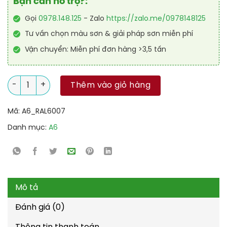
Bạn cần hỗ trợ?:
Gọi
0978.148.125
- Zalo
https://zalo.me/0978148125
Tư vấn chọn màu sơn & giải pháp sơn miễn phí
Vận chuyển: Miễn phí đơn hàng >3,5 tấn
Sơn công nghiệp Alkyd nhanh khô RAL RAKYD QD 6007 số lượ
Thêm vào giỏ hàng
Mã:
A6_RAL6007
Danh mục:
A6
Mô tả
Đánh giá (0)