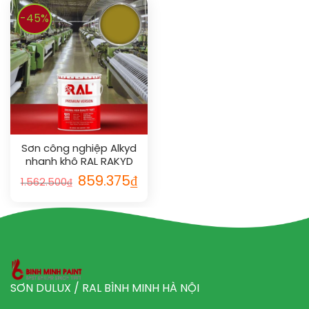
-45%
Sơn công nghiệp Alkyd
nhanh khô RAL RAKYD
QD 1027
859.375
₫
1.562.500
₫
SƠN DULUX / RAL BÌNH MINH HÀ NỘI