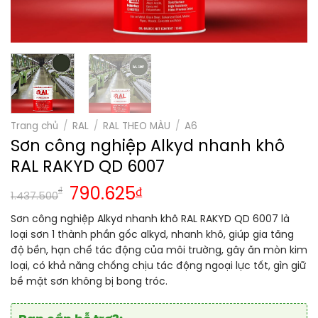
Trang chủ
/
RAL
/
RAL THEO MÀU
/
A6
Sơn công nghiệp Alkyd nhanh khô
RAL RAKYD QD 6007
₫
790.625
₫
1.437.500
Sơn công nghiệp Alkyd nhanh khô RAL RAKYD QD 6007 là
loại sơn 1 thành phần gốc alkyd, nhanh khô, giúp gia tăng
độ bền, hạn chế tác động của môi trường, gây ăn mòn kim
loại, có khả năng chống chịu tác động ngoại lực tốt, gìn giữ
bề mặt sơn không bị bong tróc.