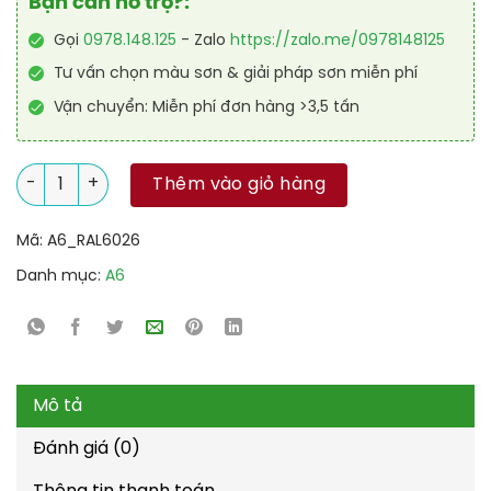
Bạn cần hỗ trợ?:
Gọi
0978.148.125
- Zalo
https://zalo.me/0978148125
Tư vấn chọn màu sơn & giải pháp sơn miễn phí
Vận chuyển: Miễn phí đơn hàng >3,5 tấn
Sơn công nghiệp Alkyd nhanh khô RAL RAKYD QD 6026 số lư
Thêm vào giỏ hàng
Mã:
A6_RAL6026
Danh mục:
A6
Mô tả
Đánh giá (0)