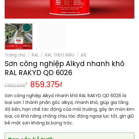
Trang chủ
/
RAL
/
RAL THEO MÀU
/
A6
Sơn công nghiệp Alkyd nhanh khô
RAL RAKYD QD 6026
₫
859.375
₫
1.562.500
Sơn công nghiệp Alkyd nhanh khô RAL RAKYD QD 6026 là
loại sơn 1 thành phần gốc alkyd, nhanh khô, giúp gia tăng
độ bền, hạn chế tác động của môi trường, gây ăn mòn kim
loại, có khả năng chống chịu tác động ngoại lực tốt, gìn giữ
bề mặt sơn không bị bong tróc.