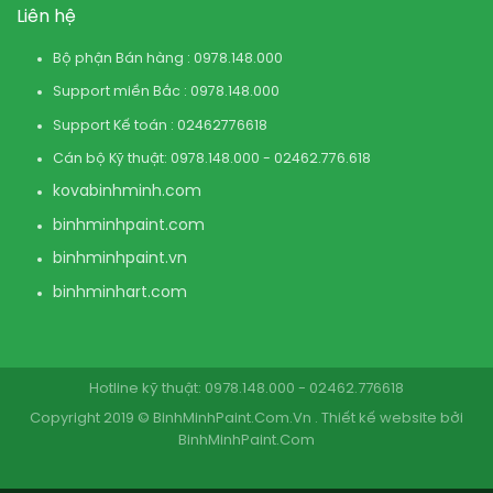
Liên hệ
Bộ phận Bán hàng : 0978.148.000
Support miền Bắc : 0978.148.000
Support Kế toán : 02462776618
Cán bộ Kỹ thuật: 0978.148.000 - 02462.776.618
kovabinhminh.com
binhminhpaint.com
binhminhpaint.vn
binhminhart.com
Hotline kỹ thuật: 0978.148.000 - 02462.776618
Copyright 2019 © BinhMinhPaint.Com.Vn . Thiết kế website bởi
BinhMinhPaint.Com