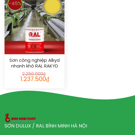
-45%
Sơn công nghiệp Alkyd
nhanh khô RAL RAKYD
QD 1018
2.250.000
₫
1.237.500
₫
SƠN DULUX / RAL BÌNH MINH HÀ NỘI