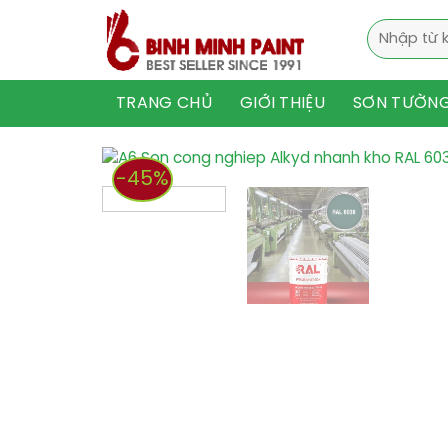
Skip
Tìm
to
kiếm:
content
TRANG CHỦ
GIỚI THIỆU
SƠN TƯỜN
-45%