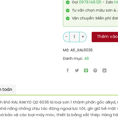
Gọi
0978.148.125
- Zalo
h
Tư vấn chọn màu sơn & g
Vận chuyển: Miễn phí đơ
Sơn công nghiệp Alkyd nhanh
Thêm vào
Mã:
A6_RAL6036
Danh mục:
A6
h toán
 khô RAL RAKYD QD 6036 là loại sơn 1 thành phần gốc alkyd, 
khả năng chống chịu tác động ngoại lực tốt, gìn giữ bề mặt
và bảo vệ các loại máy móc, thiết bị bằng sắt thép. Hàng hả