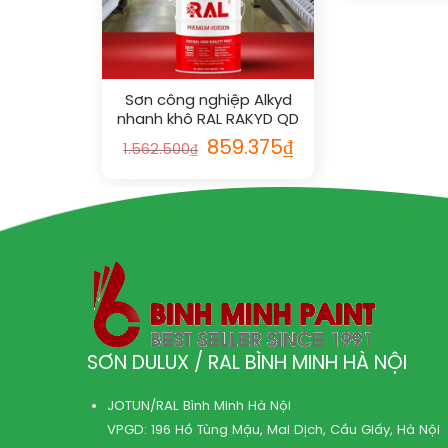
Sơn công nghiệp Alkyd
nhanh khô RAL RAKYD QD
1000
859.375
₫
1.562.500
₫
SƠN DULUX / RAL BÌNH MINH HÀ NỘI
JOTUN/RAL Bình Minh Hà Nội
VPGD: 196 Hồ Tùng Mậu, Mai Dịch, Cầu Giấy, Hà Nội