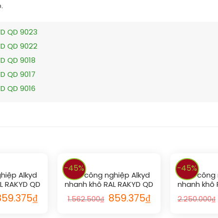
.
YD QD 9023
YD QD 9022
YD QD 9018
YD QD 9017
YD QD 9016
-45%
-45%
hiệp Alkyd
Sơn công nghiệp Alkyd
Sơn công 
AL RAKYD QD
nhanh khô RAL RAKYD QD
nhanh khô 
7
1024
859.375
₫
859.375
₫
1.562.500
₫
2.250.000
₫