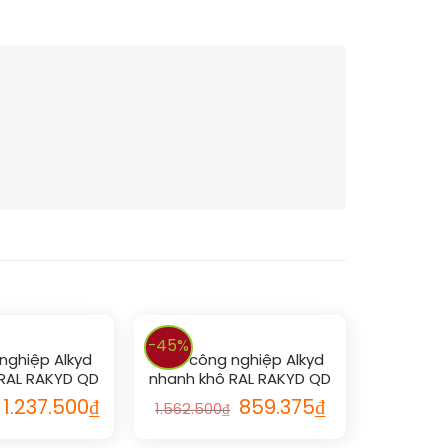
-45%
nghiệp Alkyd
Sơn công nghiệp Alkyd
RAL RAKYD QD
nhanh khô RAL RAKYD QD
1016
1014
1.237.500
₫
859.375
₫
1.562.500
₫