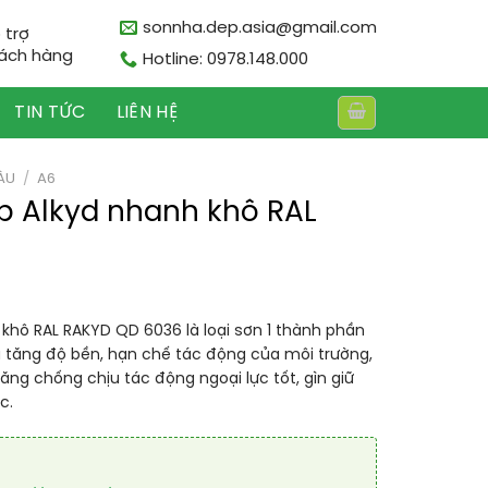
sonnha.dep.asia@gmail.com
 trợ
ách hàng
Hotline: 0978.148.000
TIN TỨC
LIÊN HỆ
ÀU
/
A6
p Alkyd nhanh khô RAL
khô RAL RAKYD QD 6036 là loại sơn 1 thành phần
ia tăng độ bền, hạn chế tác động của môi trường,
ăng chống chịu tác động ngoại lực tốt, gìn giữ
c.