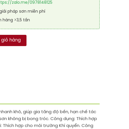
ttps://zalo.me/0978148125
iải pháp sơn miễn phí
n hàng >3,5 tấn
 khô RAL RAKYD QD 6036 số lượng
 giỏ hàng
nhanh khô, giúp gia tăng độ bền, hạn chế tác
 sơn không bị bong tróc. Công dụng: Thích hợp
i: Thích hợp cho môi trường Khí quyển. Công