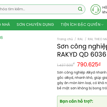
Hỗ
kh
G NHÀ
SƠN CHUYÊN DỤNG
TIỆN ÍCH ĐẶC QUYỀN
Trang chủ
/
RAL
/
RAL THEO M
Sơn công nghiệ
RAKYD QD 6036
₫
790.625
₫
1.437.500
Sơn công nghiệp Alkyd nhanh 
gốc alkyd, nhanh khô, giúp g
gây ăn mòn kim loại, có khả n
bề mặt sơn không bị bong tró
Bạn cần hỗ trợ?: