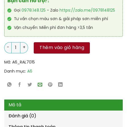
Bạn cần hỗ trợ?:
Gọi
0978.148.125
- Zalo
https://zalo.me/0978148125
Tư vấn chọn màu sơn & giải pháp sơn miễn phí
Vận chuyển: Miễn phí đơn hàng >3,5 tấn
Sơn công nghiệp Alkyd nhanh khô RAL RAKYD QD 7015 số lượ
Thêm vào giỏ hàng
Mã:
A6_RAL7015
Danh mục:
A6
Mô tả
Đánh giá (0)