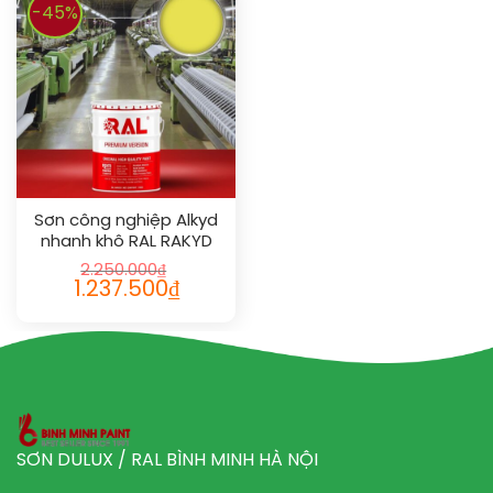
-45%
Sơn công nghiệp Alkyd
nhanh khô RAL RAKYD
QD 1016
2.250.000
₫
1.237.500
₫
SƠN DULUX / RAL BÌNH MINH HÀ NỘI