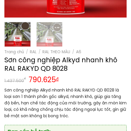
Trang chủ
/
RAL
/
RAL THEO MÀU
/
A6
Sơn công nghiệp Alkyd nhanh khô
RAL RAKYD QD 8028
₫
790.625
₫
1.437.500
Sơn công nghiệp Alkyd nhanh khô RAL RAKYD QD 8028 là
loại sơn 1 thành phần gốc alkyd, nhanh khô, giúp gia tăng
độ bền, hạn chế tác động của môi trường, gây ăn mòn kim
loại, có khả năng chống chịu tác động ngoại lực tốt, gìn giữ
bề mặt sơn không bị bong tróc.