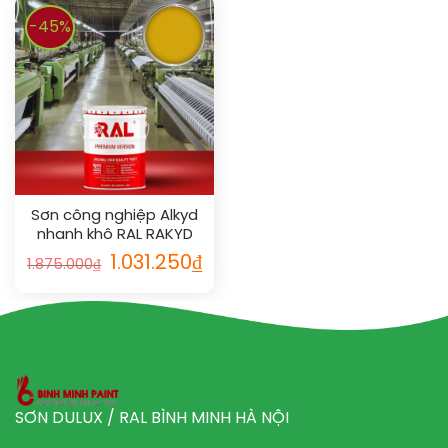
-45%
Sơn công nghiệp Alkyd
nhanh khô RAL RAKYD
QD 1004
1.031.250
₫
1.875.000
₫
SƠN DULUX / RAL BÌNH MINH HÀ NỘI