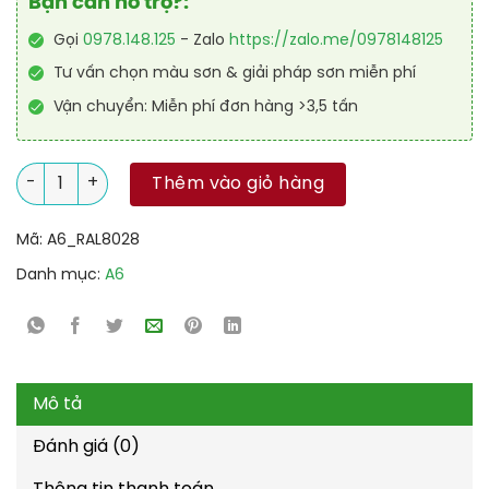
Bạn cần hỗ trợ?:
Gọi
0978.148.125
- Zalo
https://zalo.me/0978148125
Tư vấn chọn màu sơn & giải pháp sơn miễn phí
Vận chuyển: Miễn phí đơn hàng >3,5 tấn
Sơn công nghiệp Alkyd nhanh khô RAL RAKYD QD 8028 số lư
Thêm vào giỏ hàng
Mã:
A6_RAL8028
Danh mục:
A6
Mô tả
Đánh giá (0)