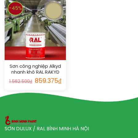
-45%
Sơn công nghiệp Alkyd
nhanh khô RAL RAKYD
QD 1000
859.375
₫
1.562.500
₫
SƠN DULUX / RAL BÌNH MINH HÀ NỘI