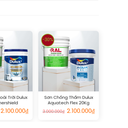
-30%
oài Trời Dulux
Sơn Chống Thấm Dulux
ershield
Aquatech Flex 20Kg
er Siêu Cao
2.100.000
₫
2.100.000
₫
3.000.000
₫
p 18L