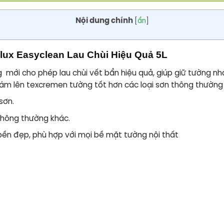
Nội dung chính
[
ẩn
]
ux Easyclean Lau Chùi Hiệu Quả 5L
 mới cho phép lau chùi vết bẩn hiệu quả, giúp giữ tường nhà
bám lên texcremen tường tốt hơn các loại sơn thông thường
sơn.
 thông thường khác.
bền đẹp, phù hợp với mọi bề mặt tường nội thất