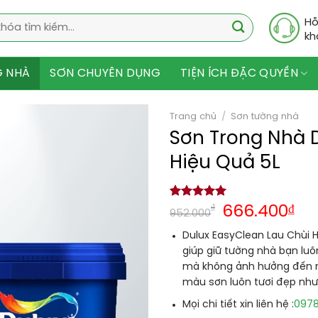
Hỗ
kh
G NHÀ
SƠN CHUYÊN DỤNG
TIỆN ÍCH ĐẶC QUYỀN
Trang chủ
/
Sơn tường nhà
Sơn Trong Nhà 
Hiệu Quả 5L
5.00
1
trên 5
₫
666.400
₫
952.000
dựa trên
đánh giá
Dulux EasyClean Lau Chùi 
giúp giữ tường nhà bạn lu
mà không ảnh hưởng đến m
màu sơn luôn tươi đẹp nh
097
Mọi chi tiết xin liên hệ :