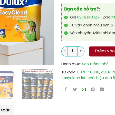
Bạn cần hỗ trợ?:
Gọi
0978.148.125
- Zalo
h
Tư vấn chọn màu sơn & g
Vận chuyển: Miễn phí đơ
Sơn Trong Nhà Dulux Easyclea
Thêm vào
Danh mục:
Sơn tường nhà
Từ khóa:
0978148000
,
dulux l
easyclean lau chùi hiệu quả 5
 toán