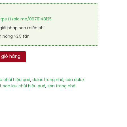
ttps://zalo.me/0978148125
iải pháp sơn miễn phí
n hàng >3,5 tấn
n Lau Chùi Hiệu Quả 5L số lượng
 giỏ hàng
au chùi hiệu quả
,
dulux trong nhà
,
sơn dulux
l
,
sơn lau chùi hiệu quả
,
sơn trong nhà