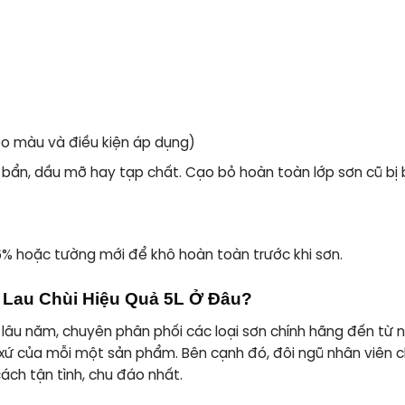
eo màu và điều kiện áp dụng)
bẩn, dầu mỡ hay tạp chất. Cạo bỏ hoàn toàn lớp sơn cũ bị 
% hoặc tường mới để khô hoàn toàn trước khi sơn.
 Lau Chùi Hiệu Quả 5L Ở Đâu?
 lâu năm, chuyên phân phối các loại sơn chính hãng đến từ n
xứ của mỗi một sản phẩm. Bên cạnh đó, đôi ngũ nhân viên c
ách tận tình, chu đáo nhất.