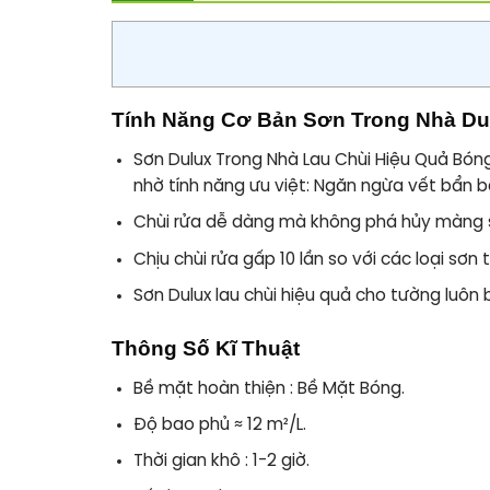
Tính Năng Cơ Bản Sơn Trong Nhà Dul
Sơn Dulux Trong Nhà Lau Chùi Hiệu Quả Bóng
nhờ tính năng ưu việt: Ngăn ngừa vết bẩn 
Chùi rửa dễ dàng mà không phá hủy màng 
Chịu chùi rửa gấp 10 lần so với các loại sơn
Sơn Dulux lau chùi hiệu quả cho tường luôn 
Thông Số Kĩ Thuật
Bề mặt hoàn thiện :
Bề Mặt Bóng.
Độ bao phủ
≈ 12 m²/L.
Thời gian khô :
1-2 giờ.