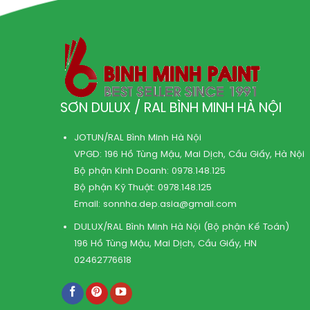
SƠN DULUX / RAL BÌNH MINH HÀ NỘI
JOTUN/RAL Bình Minh Hà Nội
VPGD: 196 Hồ Tùng Mậu, Mai Dịch, Cầu Giấy, Hà Nội
Bộ phận Kinh Doanh:
0978.148.125
Bộ phận Kỹ Thuật:
0978.148.125
Email:
sonnha.dep.asia@gmail.com
DULUX/RAL Bình Minh Hà Nội (Bộ phận Kế Toán)
196 Hồ Tùng Mậu, Mai Dịch, Cầu Giấy, HN
02462776618