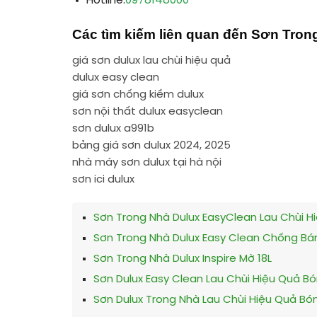
Hotline:
0978148000
Các tìm kiếm liên quan đến Sơn Tron
giá sơn dulux lau chùi hiệu quả
dulux easy clean
giá sơn chống kiềm dulux
sơn nội thất dulux easyclean
sơn dulux a991b
bảng giá sơn dulux 2024, 2025
nhà máy sơn dulux tại hà nội
sơn ici dulux
Sơn Trong Nhà Dulux EasyClean Lau Chùi H
Sơn Trong Nhà Dulux Easy Clean Chống Bá
Sơn Trong Nhà Dulux Inspire Mờ 18L
Sơn Dulux Easy Clean Lau Chùi Hiệu Quả 
Sơn Dulux Trong Nhà Lau Chùi Hiệu Quả Bó