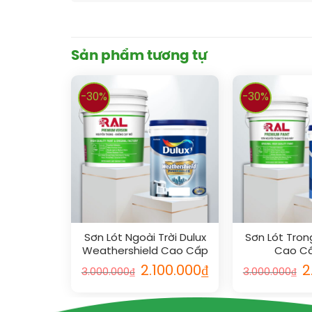
Sản phẩm tương tự
-30%
-30%
Sơn Lót Ngoài Trời Dulux
Sơn Lót Tron
Weathershield Cao Cấp
Cao Cấ
18L
2.100.000
₫
2
3.000.000
₫
3.000.000
₫