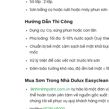
Số lớp :
2 lớp.
Sơn bằng cọ hoặc rulô hoặc máy phun sơn.
Hướng Dẫn Thi Công
Dụng cụ: Cọ, súng phun hoặc con lăn
Pha loãng: Tối đa 5-10% nước sạch (tuỳ th
Chuẩn bị bề mặt: Làm sạch bề mặt khỏi bụi 
mốc
Xử lý triệt để các vết nứt trước khi sơn
Đảm bảo tường khô ráo, độ ẩm bề mặt ≤ 16
Mua Sơn Trong Nhà Dulux Easyclean
Binhminhpaint.com.vn
tự hào là một đơn vị
thể hoàn toàn yên tâm về nguồn gốc xuất 
chúng tôi sẽ phục vụ quý khách hàng một c