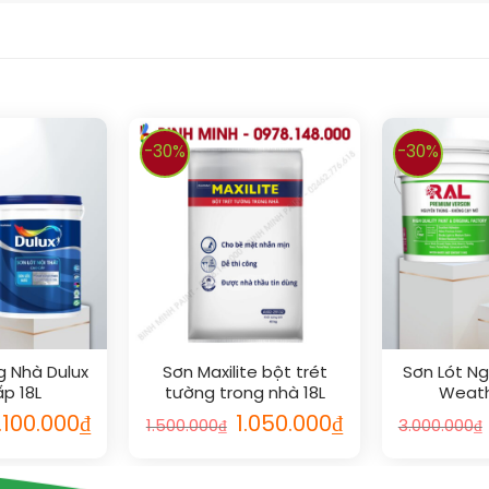
-30%
-30%
g Nhà Dulux
Sơn Maxilite bột trét
Sơn Lót Ng
p 18L
tường trong nhà 18L
Weath
Powerseal
.100.000
₫
1.050.000
₫
1.500.000
₫
3.000.000
₫
Cấ