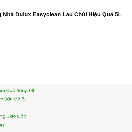
g Nhà Dulux Easyclean Lau Chùi Hiệu Quả 5L
iệu Quả Bóng 18L
m Bẩn Mờ 5L
Bóng Cao Cấp
ng