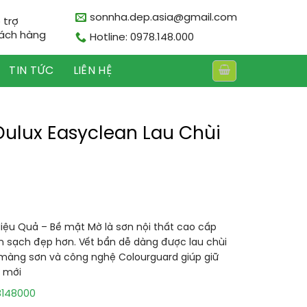
sonnha.dep.asia@gmail.com
 trợ
ách hàng
Hotline: 0978.148.000
TIN TỨC
LIÊN HỆ
Dulux Easyclean Lau Chùi
Hiệu Quả – Bề mặt Mờ là sơn nội thất cao cấp
ôn sạch đẹp hơn. Vết bẩn dễ dàng được lau chùi
àng sơn và công nghệ Colourguard giúp giữ
ư mới
8148000