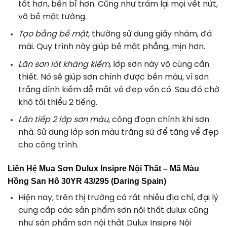
tốt hơn, bền bỉ hơn. Cũng như trám lại mọi vết nứt,
vỡ bề mặt tường.
Tạo bằng bề mặt
, thường sử dụng giấy nhám, đá
mài. Quy trình này giúp bề mặt phẳng, mịn hơn.
Lăn sơn lót kháng kiềm
, lớp sơn này vô cùng cần
thiết. Nó sẽ giúp sơn chính được bền màu, vì sơn
trắng dính kiềm dễ mất vẻ đẹp vốn có. Sau đó chờ
khô tối thiểu 2 tiếng.
Lăn tiếp 2 lớp sơn màu
, công đoạn chính khi sơn
nhà. Sử dụng lớp sơn màu trắng sứ để tăng vể đẹp
cho công trình.
Liên Hệ Mua Sơn Dulux Insipre Nội Thất – Mã Màu
Hồng San Hô 30YR 43/295 (Daring Spain)
Hiện nay, trên thị trường có rất nhiều địa chỉ, đại lý
cung cấp các sản phẩm
sơn nội thất dulux
cũng
như sản phẩm
sơn nội thất Dulux Insipre Nội