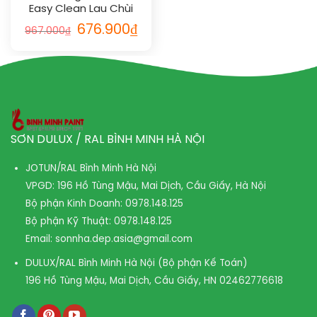
Easy Clean Lau Chùi
Vượt Bậc 5L
676.900
₫
967.000
₫
SƠN DULUX / RAL BÌNH MINH HÀ NỘI
JOTUN/RAL Bình Minh Hà Nội
VPGD: 196 Hồ Tùng Mậu, Mai Dịch, Cầu Giấy, Hà Nội
Bộ phận Kinh Doanh:
0978.148.125
Bộ phận Kỹ Thuật:
0978.148.125
Email:
sonnha.dep.asia@gmail.com
DULUX/RAL Bình Minh Hà Nội (Bộ phận Kế Toán)
196 Hồ Tùng Mậu, Mai Dịch, Cầu Giấy, HN
02462776618