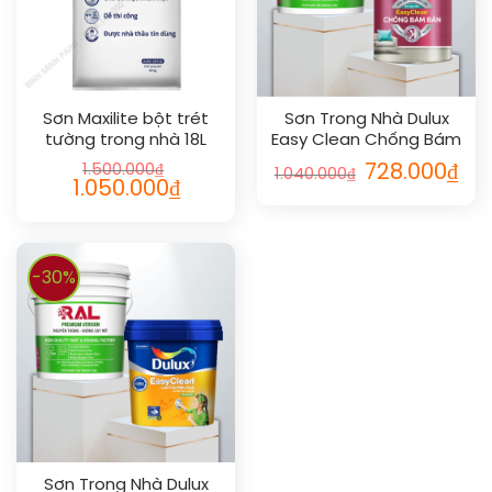
Sơn Maxilite bột trét
Sơn Trong Nhà Dulux
tường trong nhà 18L
Easy Clean Chống Bám
Bẩn Mờ 5L
1.500.000
₫
728.000
₫
1.040.000
₫
1.050.000
₫
-30%
Sơn Trong Nhà Dulux