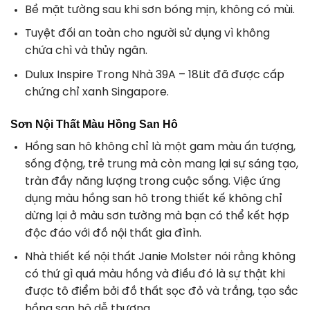
Bề mặt tường sau khi sơn bóng mịn, không có mùi.
Tuyệt đối an toàn cho người sử dụng vì không
chứa chì và thủy ngân.
Dulux Inspire Trong Nhà 39A – 18Lit đã được cấp
chứng chỉ xanh Singapore.
Sơn Nội Thất Màu Hồng San Hô
Hồng san hô không chỉ là một gam màu ấn tượng,
sống động, trẻ trung mà còn mang lại sự sáng tạo,
tràn đầy năng lượng trong cuộc sống. Việc ứng
dụng màu hồng san hô trong thiết kế không chỉ
dừng lại ở màu sơn tường mà bạn có thể kết hợp
độc đáo với đồ nội thất gia đình.
Nhà thiết kế nội thất Janie Molster nói rằng không
có thứ gì quá màu hồng và điều đó là sự thật khi
được tô điểm bởi đồ thất sọc đỏ và trắng, tạo sắc
hồng san hô dễ thương.