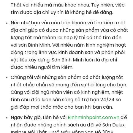
Thất
với nhiều mã màu khác nhau.
Tuy nhiên, việc
tìm được địa chỉ uy tín là không hề dễ dàng.
Nếu như bạn vẫn còn băn khoăn và tìm kiếm một
địa chỉ giúp có được những sản phẩm vừa có chất
lượng tốt mà thành lại hợp lý thì có thể tìm đến
với sơn Bình Minh. Với nhiều năm kinh nghiệm hoạt
động trong lĩnh vực kinh doanh sơn và phân phối
vật liệu xây dựng, Sơn Bình Minh luôn là địa chỉ
được nhiều người tìm kiếm.
Chúng tôi với những sản phẩm có chất lượng tốt
nhất chắc chắn sẽ mang đến sự hài lòng cho bạn.
Cùng với đội ngũ nhân viên có kinh nghiệm, nhiệt
tình chu đáo luôn sẵn sàng hỗ trợ bạn 24/24 sẽ
giải đáp mọi thắc mắc cho bạn khi bạn cần.
Ngay bây giờ, Liên hệ với
Binhminhpaint.com.vn
để
nhận được những chính sách ưu đãi về Sơn Dulux
Insipre Nội Thất – Mã Màu Hồng San Hô 30YR