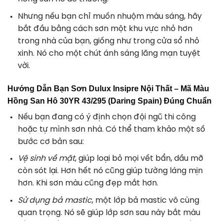
Nhưng nếu bạn chỉ muốn nhuộm màu sáng, hãy
bắt đầu bằng cách sơn một khu vực nhỏ hơn
trong nhà của bạn, giống như trong cửa sổ nhỏ
xinh. Nó cho một chút ánh sáng lãng mạn tuyệt
vời.
Hướng Dẫn Bạn Sơn Dulux Insipre Nội Thất – Mã Màu
Hồng San Hô 30YR 43/295 (Daring Spain) Đúng Chuẩn
Nếu bạn đang có ý định chọn đội ngũ thi công
hoặc tự mình sơn nhà. Có thể tham khảo một số
bước cơ bản sau:
Vệ sinh về mặt
, giúp loại bỏ mọi vết bẩn, dầu mỡ
còn sót lại. Hơn hết nó cũng giúp tường láng mịn
hơn. Khi sơn màu cũng đẹp mắt hơn.
Sử dụng bả mastic
, một lớp bả mastic vô cùng
quan trọng. Nó sẽ giúp lớp sơn sau này bắt màu