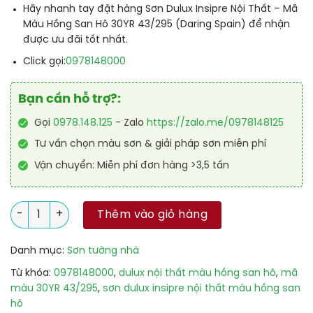
Hãy nhanh tay đặt hàng Sơn Dulux Insipre Nội Thất – Mã
Màu Hồng San Hô 30YR 43/295 (Daring Spain) để nhận
được ưu đãi tốt nhất.
Click gọi:
0978148000
Bạn cần hỗ trợ?:
Gọi
0978.148.125
- Zalo
https://zalo.me/0978148125
Tư vấn chọn màu sơn & giải pháp sơn miễn phí
Vận chuyển: Miễn phí đơn hàng >3,5 tấn
Sơn Dulux Insipre Nội Thất – Mã Màu Hồng San Hô 30YR 43/29
Thêm vào giỏ hàng
Danh mục:
Sơn tường nhà
Từ khóa:
0978148000
,
dulux nội thất màu hồng san hô
,
mã
màu 30YR 43/295
,
sơn dulux insipre nội thất màu hồng san
hô