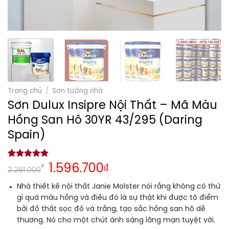
Trang chủ
/
Sơn tường nhà
Sơn Dulux Insipre Nội Thất – Mã Màu
Hồng San Hô 30YR 43/295 (Daring
Spain)
5.00
1
trên 5
₫
1.596.700
₫
2.281.000
dựa trên
đánh giá
Nhà thiết kế nội thất Janie Molster nói rằng không có thứ
gì quá màu hồng và điều đó là sự thật khi được tô điểm
bởi đồ thất sọc đỏ và trắng, tạo sắc hồng san hô dễ
thương. Nó cho một chút ánh sáng lãng mạn tuyệt vời.