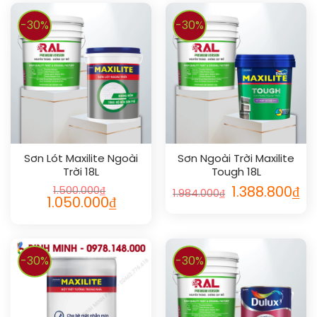
-30%
-30%
Sơn Lót Maxilite Ngoài
Sơn Ngoài Trời Maxilite
Trời 18L
Tough 18L
1.500.000
₫
1.388.800
₫
1.984.000
₫
1.050.000
₫
-30%
-30%