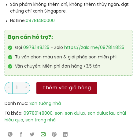
Sản phẩm không thêm chì, không thêm thủy ngân, đạt
chứng chỉ xanh Singapore.
09781480000
Hotline:
Bạn cần hỗ trợ?:
Gọi
0978.148.125
- Zalo
https://zalo.me/0978148125
Tư vấn chọn màu sơn & giải pháp sơn miễn phí
Vận chuyển: Miễn phí đơn hàng >3,5 tấn
Sơn Trong Nhà Dulux Easyclean Lau Chùi Hiệu Quả Bóng 18L 
Thêm vào giỏ hàng
Danh mục:
Sơn tường nhà
Từ khóa:
09780148000
,
sơn
,
sơn dulux
,
sơn dulux lau chùi
hiệu quả
,
sơn trong nhà