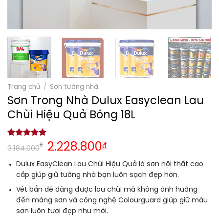
Trang chủ
/
Sơn tường nhà
Sơn Trong Nhà Dulux Easyclean Lau
Chùi Hiệu Quả Bóng 18L
5.00
1
trên 5
₫
2.228.800
₫
3.184.000
dựa trên
đánh giá
Dulux EasyClean Lau Chùi Hiệu Quả là sơn nội thất cao
cấp giúp giữ tường nhà bạn luôn sạch đẹp hơn.
Vết bẩn dễ dàng được lau chùi mà không ảnh hưởng
đến màng sơn và công nghệ Colourguard giúp giữ màu
sơn luôn tươi đẹp như mới.