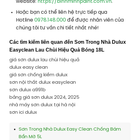
website:
https://binhminhpaint.com.vn
.
Hoặc bạn có thể liên hệ trực tiếp qua
Hotline
0978.148.000
để được nhân viên của
chúng tôi tư vấn chi tiết nhất nhé!
Các tìm kiếm liên quan đến Sơn Trong Nhà Dulux
Easyclean Lau Chùi Hiệu Quả Bóng 18L
giá sơn dulux lau chùi hiệu quả
dulux easy clean
giá sơn chống kiềm dulux
sơn nội thất dulux easyclean
sơn dulux a991b
bảng giá sơn dulux 2024, 2025
nhà máy sơn dulux tại hà nội
sơn ici dulux
Sơn Trong Nhà Dulux Easy Clean Chống Bám
Bẩn Mờ 5L