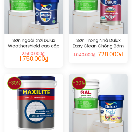
Sơn ngoài trời Dulux
Sơn Trong Nhà Dulux
Weathershield cao cấp
Easy Clean Chống Bám
bóng 5L
Bẩn Mờ 5L
2.500.000
₫
728.000
₫
1.040.000
₫
1.750.000
₫
-30%
-30%