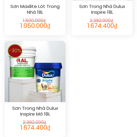
Sơn Maxilite Lót Trong
Sơn Trong Nhà Dulux
Nhà 18L
Inspire 18L
1.500.000
₫
2.392.000
₫
1.050.000
₫
1.674.400
₫
-30%
Sơn Trong Nhà Dulux
Inspire Mờ 18L
2.392.000
₫
1.674.400
₫