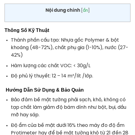
Nội dung chính
[
ẩn
]
Thông Số Kỹ Thuật
Thành phần cấu tạo
: Nhựa gốc Polymer & bột
khoáng (48-72%), chất phụ gia (1-10%), nước (27-
42%)
Hàm lượng các chất VOC
: < 30g/L
Độ phủ lý thuyết
: 12 – 14 m²/lít /lớp.
Hướng Dẫn Sử Dụng & Bảo Quản
Bảo đảm bề mặt tường phải sạch, khô, không có
tạp chất làm giảm độ bám dính như bột, bụi, dầu
mỡ hay sáp.
Độ ẩm của bề mặt dưới 16% theo máy đo độ ẩm
Protimeter hay để bề mặt tường khô từ 21 đến 28