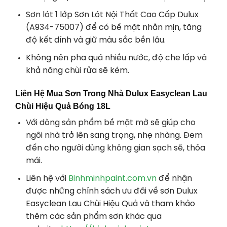
Sơn lót 1 lớp Sơn Lót Nội Thất Cao Cấp Dulux
(A934-75007) để có bề mặt nhẵn mịn, tăng
độ kết dính và giữ màu sắc bền lâu.
Không nên pha quá nhiều nước, độ che lấp và
khả năng chùi rửa sẽ kém.
Liên Hệ Mua Sơn Trong Nhà Dulux Easyclean Lau
Chùi Hiệu Quả Bóng 18L
Với dòng sản phẩm bề mặt mờ sẽ giúp cho
ngôi nhà trở lên sang trọng, nhẹ nhàng. Đem
đến cho người dùng không gian sạch sẽ, thỏa
mái.
Liên hệ với
Binhminhpaint.com.vn
để nhận
được những chính sách ưu đãi về sơn Dulux
Easyclean Lau Chùi Hiệu Quả và tham khảo
thêm các sản phẩm sơn khác qua