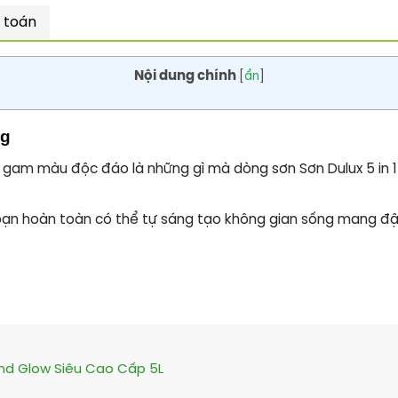
 toán
Nội dung chính
[
ẩn
]
ng
 gam màu độc đáo là những gì mà dòng sơn Sơn Dulux 5 in 1 
lít bạn hoàn toàn có thể tự sáng tạo không gian sống mang 
nd Glow Siêu Cao Cấp 5L