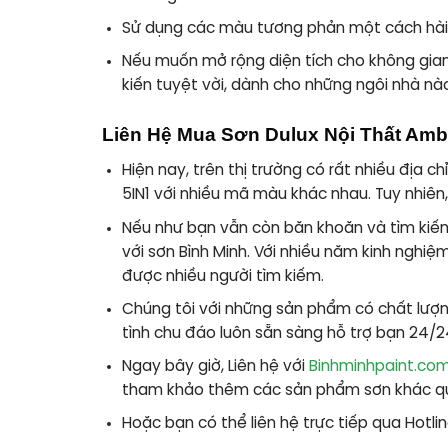
Sử dụng các màu tương phản một cách hài h
Nếu muốn mở rộng diện tích cho không gian
kiến tuyệt vời, dành cho những ngôi nhà nào
Liên Hệ Mua Sơn Dulux Nội Thất Amb
Hiện nay, trên thị trường có rất nhiều địa c
5IN1
với nhiều mã màu khác nhau.
Tuy nhiên
Nếu như bạn vẫn còn băn khoăn và tìm kiếm
với sơn Bình Minh. Với nhiều năm kinh nghiệ
được nhiều người tìm kiếm.
Chúng tôi với những sản phẩm có chất lượng
tình chu đáo luôn sẵn sàng hỗ trợ bạn 24/2
Ngay bây giờ, Liên hệ với
Binhminhpaint.co
tham khảo thêm các sản phẩm sơn khác q
Hoặc bạn có thể liên hệ trực tiếp qua Hotli