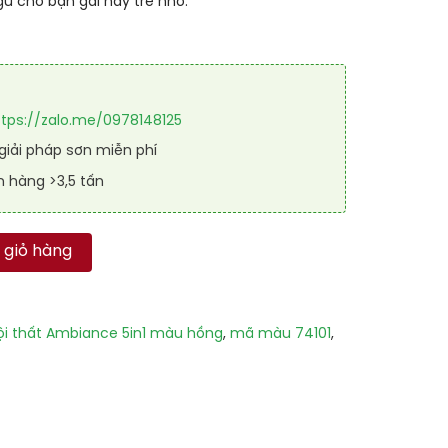
 cho bạn gái hay trẻ nhỏ.
0
ttps://zalo.me/0978148125
iải pháp sơn miễn phí
n hàng >3,5 tấn
5IN1 - Mã Màu Hồng 74101 (Paradise Pink) số lượng
 giỏ hàng
ội thất Ambiance 5in1 màu hồng
,
mã màu 74101
,