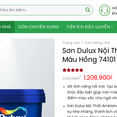
Hỗ
kh
G NHÀ
SƠN CHUYÊN DỤNG
TIỆN ÍCH ĐẶC QUYỀN
Trang chủ
/
Sơn tường nhà
Sơn Dulux Nội 
Màu Hồng 74101 
5.00
1
trên 5
₫
1.208.900
₫
1.727.000
dựa trên
đánh giá
Với tính năng nổi trội:
Tạo b
thức đặc biệt giúp mịn màn
điểm màu sắc cho ngôi nh
Sơn Dulux Nội Thất Ambianc
sự nhẹ nhàng, thanh lịch