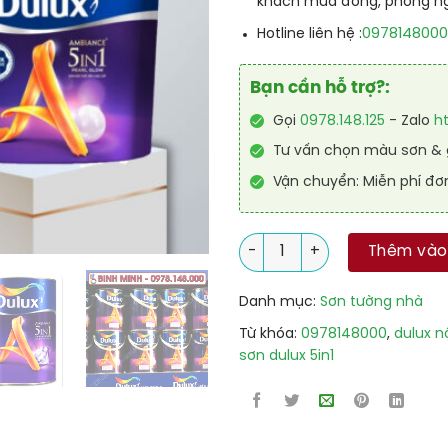
khách mùa đông, phòng ngủ
097814800
Hotline liên hệ :
Bạn cần hỗ trợ?:
Gọi
0978.148.125
- Zalo
h
Tư vấn chọn màu sơn & g
Vận chuyển: Miễn phí đơ
Sơn Dulux Nội Thất Ambiance 
Thêm vào
Danh mục:
Sơn tường nhà
Từ khóa:
0978148000
,
dulux n
sơn dulux 5in1