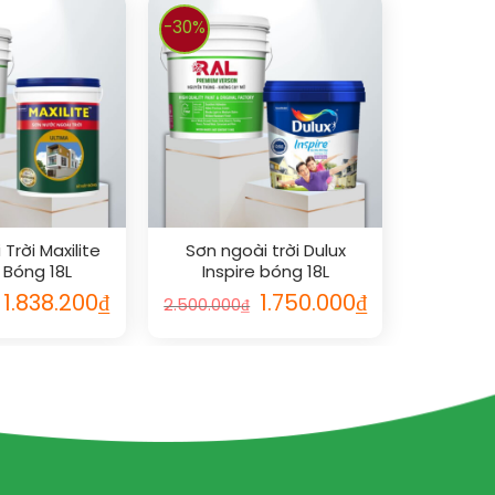
-30%
Trời Maxilite
Sơn ngoài trời Dulux
 Bóng 18L
Inspire bóng 18L
1.838.200
₫
1.750.000
₫
2.500.000
₫