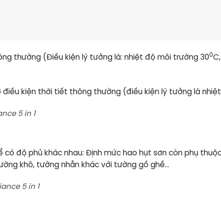
0
hông thường (Điều kiện lý tưởng là: nhiệt độ môi trường 30
C,
iều kiện thời tiết thông thường (điều kiện lý tưởng là nhiệ
nce 5 in 1
hể có độ phủ khác nhau: Định mức hao hụt sơn còn phụ thuộ
ường khô, tường nhẵn khác với tường gồ ghề…
ance 5 in 1