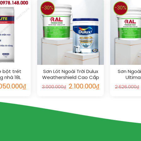
-30%
-30%
e bột trét
Sơn Lót Ngoài Trời Dulux
Sơn Ngoài 
g nhà 18L
Weathershield Cao Cấp
Ultima
18L
.050.000
₫
2.100.000
₫
3.000.000
₫
2.626.000
₫