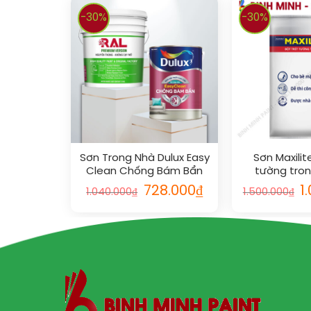
-30%
-30%
Sơn Trong Nhà Dulux Easy
Sơn Maxilit
Clean Chống Bám Bẩn
tường tron
Mờ 5L
728.000
₫
1
1.040.000
₫
1.500.000
₫