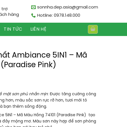
sonnha.dep.asia@gmail.com
 trợ
ách hàng
Hotline: 0978.148.000
TIN TỨC
LIÊN HỆ
Thất Ambiance 5IN1 – Mã
(Paradise Pink)
ề mặt sơn phủ nhẵn mịn
: Được tăng cường công
g hơn, màu sắc sơn rực rỡ hơn, tươi mới tô
à bạn thêm sống động.
e 5IN1 – Mã Màu Hồng 74101 (Paradise Pink) tạo
 và đầy mộng mơ. Màu sơn này hợp để sơn phòng