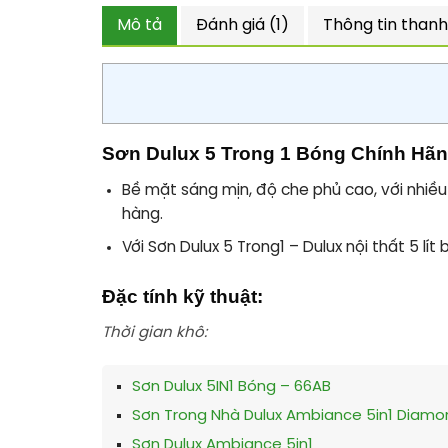
Mô tả
Đánh giá (1)
Thông tin thanh
Sơn Dulux 5 Trong 1 Bóng Chính Hã
Bề mặt sáng mịn, độ che phủ cao, với nhiều
hàng.
Với Sơn Dulux 5 Trong1 – Dulux nội thất 5 
Đặc tính kỹ thuật:
Thời gian khô:
Sơn Dulux 5IN1 Bóng – 66AB
Sơn Trong Nhà Dulux Ambiance 5in1 Diamo
Sơn Dulux Ambiance 5in1