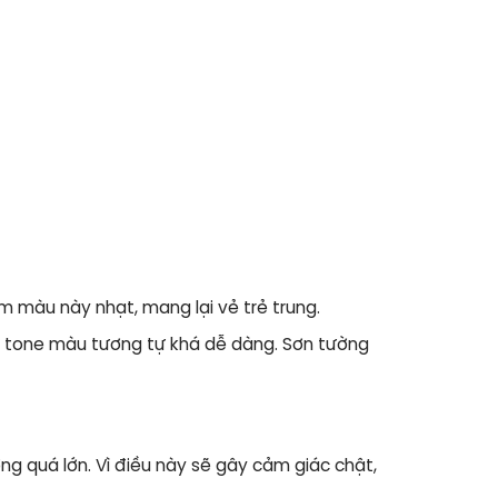
m màu này nhạt, mang lại vẻ trẻ trung.
 tone màu tương tự khá dễ dàng.
Sơn tường
 quá lớn. Vì điều này sẽ gây cảm giác chật,