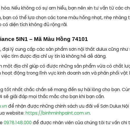
òa. Nếu không có sự am hiểu, bạn nên xin tư vấn từ các ch
, bạn có thể lựa chọn các tone màu hồng nhạt, nhẹ nhàng 
 có diện tích không đủ rộng rãi.
iance 5IN1 – Mã Màu Hồng 74101
hỉ, đại lý cung cấp các sản phẩm
sơn nội thất dulux
cũng như
, việc tìm được địa chỉ uy tín là không hề dễ dàng.
 một địa chỉ giúp có được những sản phẩm vừa có chất lượn
m hoạt động trong lĩnh vực kinh doanh sơn và phân phối vật li
 tốt nhất chắc chắn sẽ mang đến sự hài lòng cho bạn. Cùng
4 sẽ giải đáp mọi thắc mắc cho bạn khi bạn cần.
m.vn
để nhận được những chính sách ưu đãi về Sơn Dulux Nộ
ua website:
https://binhminhpaint.com.vn
.
ne
0978.148.000
để được nhân viên của chúng tôi tư vấn chi t