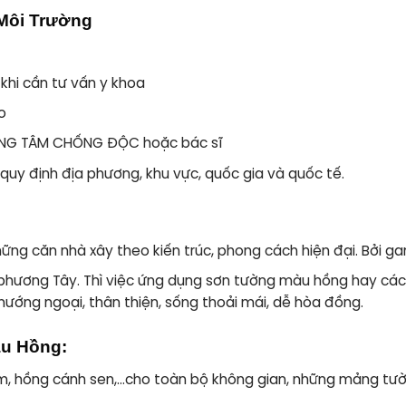
 Môi Trường
hi cần tư vấn y khoa
o
RUNG TÂM CHỐNG ĐỘC hoặc bác sĩ
quy định địa phương, khu vực, quốc gia và quốc tế.
ững căn nhà xây theo kiến trúc, phong cách hiện đại. Bởi ga
 phương Tây. Thì việc ứng dụng
sơn tường màu hồng
hay các
hướng ngoại, thân thiện, sống thoải mái, dễ hòa đồng.
u Hồng:
 hồng cánh sen,…cho toàn bộ không gian, những mảng tường