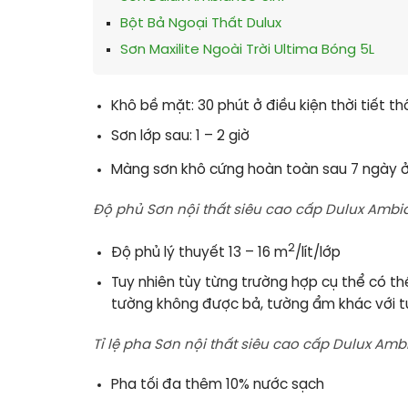
Bột Bả Ngoại Thất Dulux
Sơn Maxilite Ngoài Trời Ultima Bóng 5L
Khô bề mặt: 30 phút ở điều kiện thời tiết t
Sơn lớp sau: 1 – 2 giờ
Màng sơn khô cứng hoàn toàn sau 7 ngày ở đ
Độ phủ Sơn nội thất siêu cao cấp Dulux Ambia
2
Độ phủ lý thuyết 13 – 16 m
/lít/lớp
Tuy nhiên tùy từng trường hợp cụ thể có t
tường không được bả, tường ẩm khác với t
Tỉ lệ pha Sơn nội thất siêu cao cấp Dulux Ambi
Pha tối đa thêm 10% nước sạch