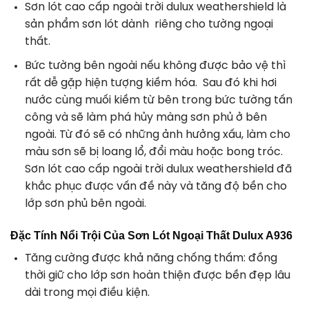
Sơn lót cao cấp ngoài trời dulux weathershield là
sản phẩm sơn lót dành riêng cho tường ngoại
thất.
Bức tường bên ngoài nếu không được bảo vệ thì
rất dễ gặp hiện tượng kiềm hóa. Sau đó khi hơi
nước cùng muối kiềm từ bên trong bức tường tấn
công và sẽ làm phá hủy màng sơn phủ ở bên
ngoài. Từ đó sẽ có những ảnh hưởng xấu, làm cho
màu sơn sẽ bị loang lổ, đổi màu hoặc bong tróc.
Sơn lót cao cấp ngoài trời dulux weathershield đã
khắc phục được vấn đề này và tăng độ bền cho
lớp sơn phủ bên ngoài.
Đặc Tính Nổi Trội Của Sơn Lót Ngoại Thất Dulux A936
Tăng cường được khả năng chống thấm: đồng
thời giữ cho lớp sơn hoàn thiện được bền đẹp lâu
dài trong mọi điều kiện.