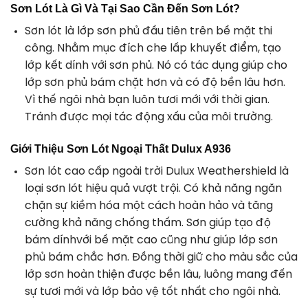
Sơn Lót Là Gì Và Tại Sao Cần Đến Sơn Lót?
Sơn lót là lớp sơn phủ đầu tiên trên bề mặt thi
công. Nhằm mục đích che lấp khuyết điểm, tạo
lớp kết dính với sơn phủ. Nó có tác dụng giúp cho
lớp sơn phủ bám chặt hơn và có độ bền lâu hơn.
Vì thế ngôi nhà bạn luôn tươi mới với thời gian.
Tránh được mọi tác động xấu của môi trường.
Giới Thiệu Sơn Lót Ngoại Thất Dulux A936
Sơn lót cao cấp ngoài trời Dulux Weathershield là
loại sơn lót hiệu quả vượt trội. Có khả năng ngăn
chặn sự kiềm hóa một cách hoàn hảo và tăng
cường khả năng chống thấm. Sơn giúp tạo độ
bám dínhvới bề mặt cao cũng như giúp lớp sơn
phủ bám chắc hơn. Đồng thời giữ cho màu sắc của
lớp sơn hoàn thiện được bền lâu, luông mang đến
sự tươi mới và lớp bảo vệ tốt nhất cho ngôi nhà.