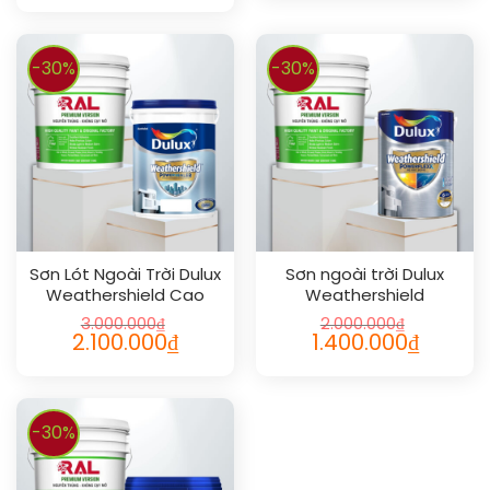
-30%
-30%
Sơn Lót Ngoài Trời Dulux
Sơn ngoài trời Dulux
Weathershield Cao
Weathershield
Cấp 18L
Powerflexx siêu cao cấp
3.000.000
₫
2.000.000
₫
5L
2.100.000
₫
1.400.000
₫
-30%