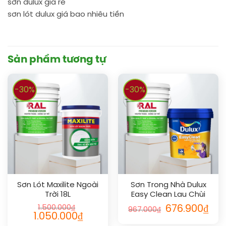
sơn dulux giá rẻ
sơn lót dulux giá bao nhiêu tiền
Sản phẩm tương tự
-30%
-30%
Sơn Lót Maxilite Ngoài
Sơn Trong Nhà Dulux
Trời 18L
Easy Clean Lau Chùi
Vượt Bậc Bóng 5L
1.500.000
₫
676.900
₫
967.000
₫
1.050.000
₫