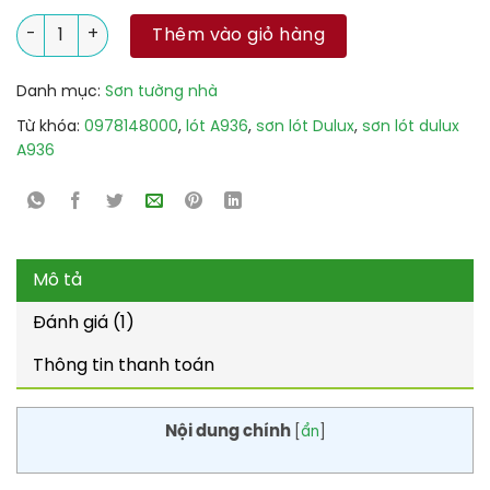
Sơn Lót Ngoại Thất Dulux A936 số lượng
Thêm vào giỏ hàng
Danh mục:
Sơn tường nhà
Từ khóa:
0978148000
,
lót A936
,
sơn lót Dulux
,
sơn lót dulux
A936
Mô tả
Đánh giá (1)
Thông tin thanh toán
Nội dung chính
[
ẩn
]