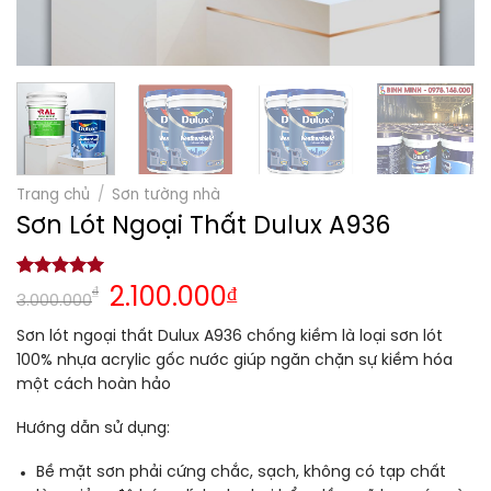
Trang chủ
/
Sơn tường nhà
Sơn Lót Ngoại Thất Dulux A936
5.00
1
trên 5
₫
2.100.000
₫
3.000.000
dựa trên
đánh giá
Sơn lót ngoại thất Dulux A936 chống kiềm là loại sơn lót
100% nhựa acrylic gốc nước giúp ngăn chặn sự kiềm hóa
một cách hoàn hảo
Hướng dẫn sử dụng:
Bề mặt sơn phải cứng chắc, sạch, không có tạp chất