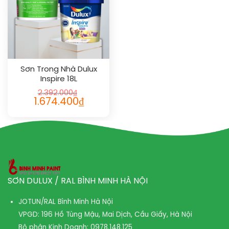
Sơn Trong Nhà Dulux
Inspire 18L
2.392.000
₫
1.674.400
₫
SƠN DULUX / RAL BÌNH MINH HÀ NỘI
JOTUN/RAL Bình Minh Hà Nội
VPGD: 196 Hồ Tùng Mậu, Mai Dịch, Cầu Giấy, Hà Nội
Bộ phận Kinh Doanh:
0978.148.125