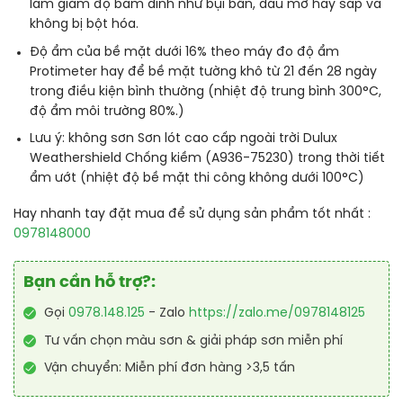
làm giảm độ bám dính như bụi bẩn, dầu mỡ hay sáp và
không bị bột hóa.
Độ ẩm của bề mặt dưới 16% theo máy đo độ ẩm
Protimeter hay để bề mặt tường khô từ 21 đến 28 ngày
trong điều kiện bình thường (nhiệt độ trung bình 300°
C
,
độ ẩm môi trường 80%.)
Lưu ý: không sơn Sơn lót cao cấp ngoài trời Dulux
Weathershield Chống kiềm (A936-75230) trong thời tiết
ẩm ướt (nhiệt độ bề mặt thi công không dưới 100°
C
)
Hay nhanh tay đặt mua để sử dụng sản phẩm tốt nhất :
0978148000
Bạn cần hỗ trợ?:
Gọi
0978.148.125
- Zalo
https://zalo.me/0978148125
Tư vấn chọn màu sơn & giải pháp sơn miễn phí
Vận chuyển: Miễn phí đơn hàng >3,5 tấn