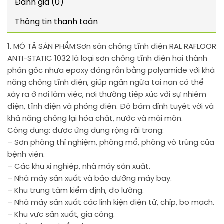
Đánh giá (0)
Thông tin thanh toán
1. MÔ TẢ SẢN PHẨM:
Sơn sàn chống tĩnh điện RAL RAFLOOR
ANTI-STATIC 1032 là loại sơn chống tĩnh điện hai thành
phần gốc nhựa epoxy đóng rắn bằng polyamide với khả
năng chống tĩnh điện, giúp ngăn ngừa tai nạn có thể
xảy ra ở nơi làm việc, nơi thường tiếp xúc với sự nhiễm
điện, tĩnh điện và phóng điện. Độ bám dính tuyệt vời và
khả năng chống lại hóa chất, nước và mài mòn.
Công dụng: được ứng dụng rộng rãi trong:
– Sơn phòng thí nghiệm, phòng mổ, phòng vô trùng của
bệnh viện.
– Các khu xí nghiệp, nhà máy sản xuất.
– Nhà máy sản xuất và bảo dưỡng máy bay.
– Khu trung tâm kiểm định, đo lường.
– Nhà máy sản xuất các linh kiện điện tử, chíp, bo mạch.
– Khu vực sản xuất, gia công.