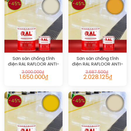
-45%
-45%
Sơn sàn chống tĩnh
Sơn sàn chống tĩnh
điện RAL RAFLOOR ANTI-
điện RAL RAFLOOR ANTI-
STATIC 1013
STATIC 1033
3.000.000
₫
3.687.500
₫
1.650.000
₫
2.028.125
₫
-45%
-45%