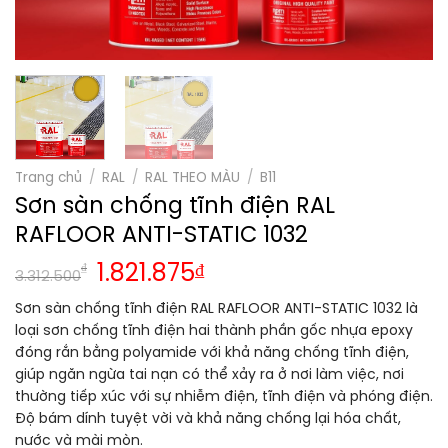
Trang chủ
/
RAL
/
RAL THEO MÀU
/
B11
Sơn sàn chống tĩnh điện RAL
RAFLOOR ANTI-STATIC 1032
₫
1.821.875
₫
3.312.500
Sơn sàn chống tĩnh điện RAL RAFLOOR ANTI-STATIC 1032 là
loại sơn chống tĩnh điện hai thành phần gốc nhựa epoxy
đóng rắn bằng polyamide với khả năng chống tĩnh điện,
giúp ngăn ngừa tai nạn có thể xảy ra ở nơi làm việc, nơi
thường tiếp xúc với sự nhiễm điện, tĩnh điện và phóng điện.
Độ bám dính tuyệt vời và khả năng chống lại hóa chất,
nước và mài mòn.