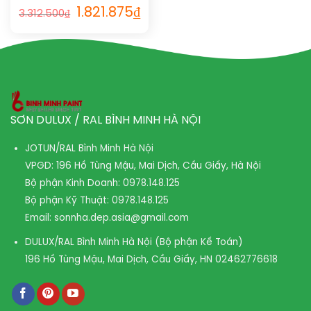
STATIC 1004
1.821.875
₫
3.312.500
₫
SƠN DULUX / RAL BÌNH MINH HÀ NỘI
JOTUN/RAL Bình Minh Hà Nội
VPGD: 196 Hồ Tùng Mậu, Mai Dịch, Cầu Giấy, Hà Nội
Bộ phận Kinh Doanh:
0978.148.125
Bộ phận Kỹ Thuật:
0978.148.125
Email:
sonnha.dep.asia@gmail.com
DULUX/RAL Bình Minh Hà Nội (Bộ phận Kế Toán)
196 Hồ Tùng Mậu, Mai Dịch, Cầu Giấy, HN
02462776618