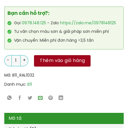
Bạn cần hỗ trợ?:
Gọi
0978.148.125
- Zalo
https://zalo.me/0978148125
Tư vấn chọn màu sơn & giải pháp sơn miễn phí
Vận chuyển: Miễn phí đơn hàng >3,5 tấn
Sơn sàn chống tĩnh điện RAL RAFLOOR ANTI-STATIC 1032 số l
Thêm vào giỏ hàng
Mã:
B11_RAL1032
Danh mục:
B11
Mô tả