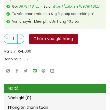
Gọi
0978.148.125
- Zalo
https://zalo.me/0978148125
Tư vấn chọn màu sơn & giải pháp sơn miễn phí
Vận chuyển: Miễn phí đơn hàng >3,5 tấn
Sơn sàn chống trơn trượt RAL RAFLOOR ANTI-SLIP 1000 số lượ
Thêm vào giỏ hàng
Mã:
B17_RAL1000
Danh mục:
B17
Mô tả
Đánh giá (0)
Thông tin thanh toán