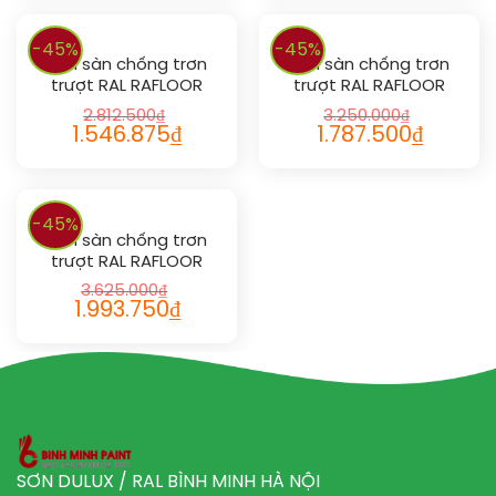
-45%
-45%
Sơn sàn chống trơn
Sơn sàn chống trơn
trượt RAL RAFLOOR
trượt RAL RAFLOOR
ANTI-SLIP 1019
ANTI-SLIP 1023
2.812.500
₫
3.250.000
₫
1.546.875
₫
1.787.500
₫
-45%
Sơn sàn chống trơn
trượt RAL RAFLOOR
ANTI-SLIP 1018
3.625.000
₫
1.993.750
₫
SƠN DULUX / RAL BÌNH MINH HÀ NỘI