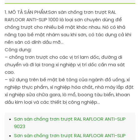
1. MÔ TẢ SẢN PHẨM:
Sơn sàn chống trơn trượt RAL
RAFLOOR ANTI-SLIP 1000 là loại sơn chuyên dùng để
chống trượt cho nhiều bề mặt khác nhau. Nó có khả
năng tạo bề mặt nhám sau khi sơn, có tác dụng cả khi
nền sàn có dính dầu mỡ…
Công dụng:
– chống trơn trượt cho các vị trí lam dốc, đường di
chuyển và đi lại trong xí nghiệp vị trí dốc cần ma sát
cao.
– sử dụng trên bề mặt bê tông của ngành đồ uống, xí
nghiệp thực phẩm, xí nghiệp hóa chất, nhà máy lắp đặt
xí nghiệp sửa chữa gara, lò mổ, boong tàu biển, khoan
dầu kim loại và các thiết bị công nghiệp…
Sơn sàn chống trơn trượt RAL RAFLOOR ANTI-SLIP
9023
Sơn sàn chống trơn trượt RAL RAFLOOR ANTI-SLIP