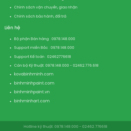
Chính sách vận chuyển, giao nhận
Chính sách bảo hành, đổi trả
Liên hệ
Bộ phận Bán hàng : 0978.148.000
Support miền Bắc : 0978.148.000
Support Kế toán : 02462776618
Cán bộ Kỹ thuật: 0978.148.000 - 02462.776.618
kovabinhminh.com
binhminhpaint.com
binhminhpaint.vn
binhminhart.com
Hotline kỹ thuật: 0978.148.000 - 02462.776618