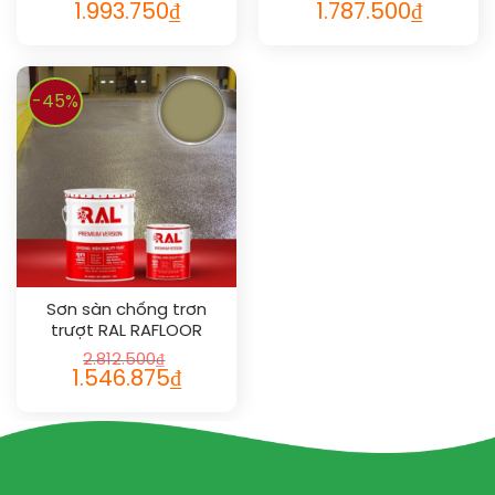
1.993.750
₫
1.787.500
₫
-45%
Sơn sàn chống trơn
trượt RAL RAFLOOR
ANTI-SLIP 1020
2.812.500
₫
1.546.875
₫