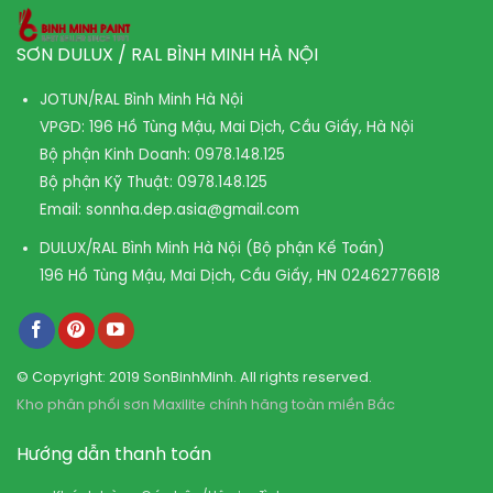
SƠN DULUX / RAL BÌNH MINH HÀ NỘI
JOTUN/RAL Bình Minh Hà Nội
VPGD: 196 Hồ Tùng Mậu, Mai Dịch, Cầu Giấy, Hà Nội
Bộ phận Kinh Doanh:
0978.148.125
Bộ phận Kỹ Thuật:
0978.148.125
Email:
sonnha.dep.asia@gmail.com
DULUX/RAL Bình Minh Hà Nội (Bộ phận Kế Toán)
196 Hồ Tùng Mậu, Mai Dịch, Cầu Giấy, HN
02462776618
© Copyright: 2019 SonBinhMinh. All rights reserved.
Kho phân phối sơn Maxilite chính hãng toàn miền Bắc
Hướng dẫn thanh toán