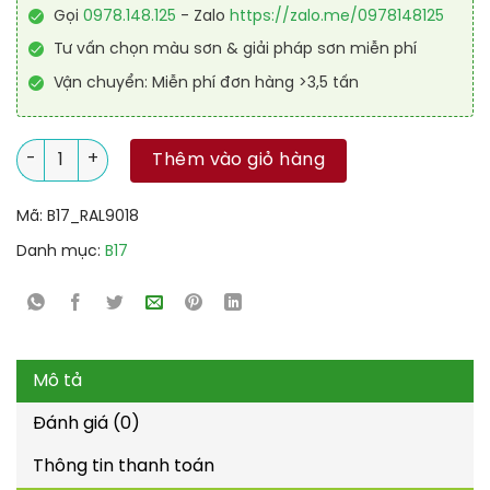
Gọi
0978.148.125
- Zalo
https://zalo.me/0978148125
Tư vấn chọn màu sơn & giải pháp sơn miễn phí
Vận chuyển: Miễn phí đơn hàng >3,5 tấn
Sơn sàn chống trơn trượt RAL RAFLOOR ANTI-SLIP 9018 số lượ
Thêm vào giỏ hàng
Mã:
B17_RAL9018
Danh mục:
B17
Mô tả
Đánh giá (0)
Thông tin thanh toán