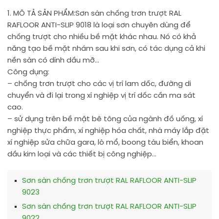
1. MÔ TẢ SẢN PHẨM:
Sơn sàn chống trơn trượt RAL
RAFLOOR ANTI-SLIP 9018 là loại sơn chuyên dùng để
chống trượt cho nhiều bề mặt khác nhau. Nó có khả
năng tạo bề mặt nhám sau khi sơn, có tác dụng cả khi
nền sàn có dính dầu mỡ…
Công dụng:
– chống trơn trượt cho các vị trí lam dốc, đường di
chuyển và đi lại trong xí nghiệp vị trí dốc cần ma sát
cao.
– sử dụng trên bề mặt bê tông của ngành đồ uống, xí
nghiệp thực phẩm, xí nghiệp hóa chất, nhà máy lắp đặt
xí nghiệp sửa chữa gara, lò mổ, boong tàu biển, khoan
dầu kim loại và các thiết bị công nghiệp…
Sơn sàn chống trơn trượt RAL RAFLOOR ANTI-SLIP
9023
Sơn sàn chống trơn trượt RAL RAFLOOR ANTI-SLIP
9022