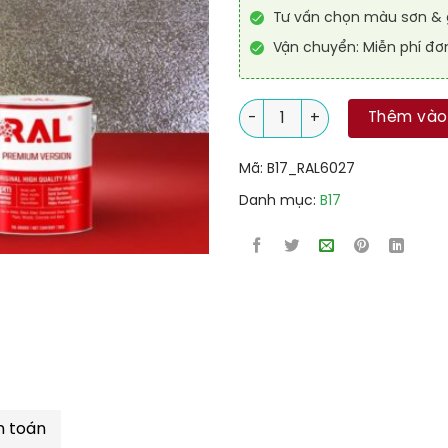
Tư vấn chọn màu sơn & g
Vận chuyển: Miễn phí đơ
Sơn sàn chống trơn trượt RAL
Thêm vào
Mã:
B17_RAL6027
Danh mục:
B17
h toán