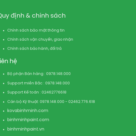
Quy định & chính sách
Chính sách bảo mật thông tin
Chính sách vận chuyển, giao nhận
Chính sách bảo hành, đổi trả
Liên hệ
Bộ phận Bán hàng : 0978.148.000
Support miền Bắc : 0978.148.000
Support Kế toán : 02462776618
Cán bộ Kỹ thuật: 0978.148.000 - 02462.776.618
kovabinhminh.com
binhminhpaint.com
binhminhpaint.vn