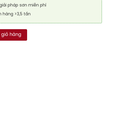
iải pháp sơn miễn phí
n hàng >3,5 tấn
 RAFLOOR ANTI-SLIP 6027 số lượng
 giỏ hàng