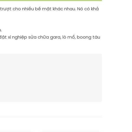
 trượt cho nhiều bề mặt khác nhau. Nó có khả
.
đặt xí nghiệp sửa chữa gara, lò mổ, boong tàu