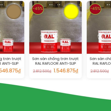
-45%
-45%
 trơn trượt
Sơn sàn chống trơn trượt
Sơn sàn ch
 ANTI-SLIP
RAL RAFLOOR ANTI-SLIP
RAL RAFLO
1
1026
1
.546.875
₫
1.546.875
₫
2.812.500
₫
2.812.500
₫