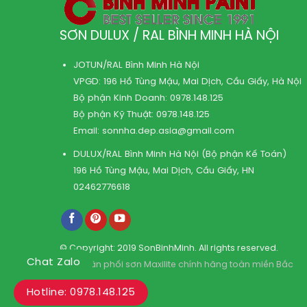
SƠN DULUX / RAL BÌNH MINH HÀ NỘI
JOTUN/RAL Bình Minh Hà Nội
VPGD: 196 Hồ Tùng Mậu, Mai Dịch, Cầu Giấy, Hà Nội
Bộ phận Kinh Doanh:
0978.148.125
Bộ phận Kỹ Thuật:
0978.148.125
Email:
sonnha.dep.asia@gmail.com
DULUX/RAL Bình Minh Hà Nội (Bộ phận Kế Toán)
196 Hồ Tùng Mậu, Mai Dịch, Cầu Giấy, HN
02462776618
© Copyright: 2019 SonBinhMinh. All rights reserved.
Chat Zalo
Kho phân phối sơn Maxilite chính hãng toàn miền Bắc
Hotline: 0978.148.125