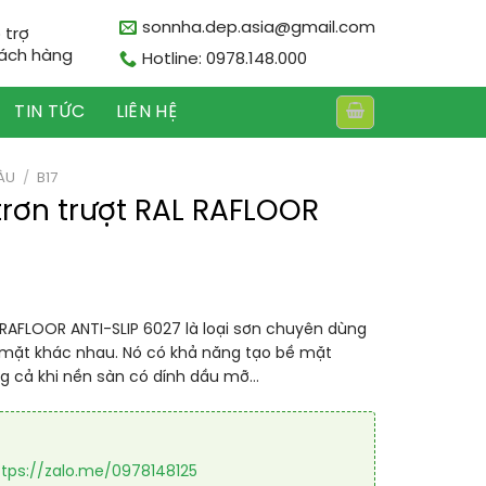
sonnha.dep.asia@gmail.com
 trợ
ách hàng
Hotline: 0978.148.000
TIN TỨC
LIÊN HỆ
ÀU
/
B17
trơn trượt RAL RAFLOOR
 RAFLOOR ANTI-SLIP 6027 là loại sơn chuyên dùng
 mặt khác nhau. Nó có khả năng tạo bề mặt
ng cả khi nền sàn có dính dầu mỡ…
ttps://zalo.me/0978148125