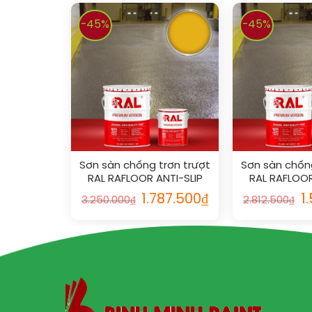
-45%
-45%
Sơn sàn chống trơn trượt
Sơn sàn chống
RAL RAFLOOR ANTI-SLIP
RAL RAFLOOR
1003
101
1.787.500
₫
1
3.250.000
₫
2.812.500
₫