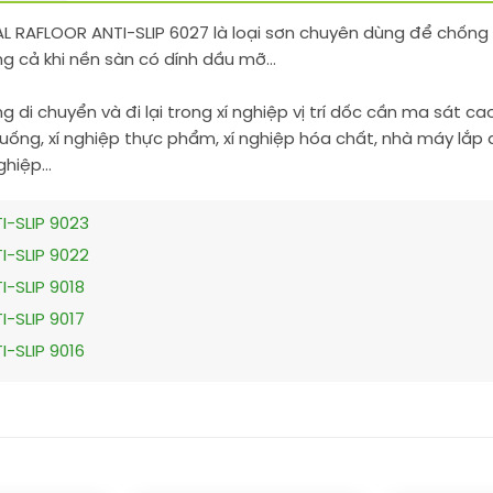
AL RAFLOOR ANTI-SLIP 6027 là loại sơn chuyên dùng để chống
g cả khi nền sàn có dính dầu mỡ…
g di chuyển và đi lại trong xí nghiệp vị trí dốc cần ma sát cao
ống, xí nghiệp thực phẩm, xí nghiệp hóa chất, nhà máy lắp 
nghiệp…
I-SLIP 9023
I-SLIP 9022
-SLIP 9018
-SLIP 9017
-SLIP 9016