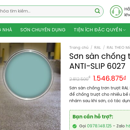
Hỗ
kh
G NHÀ
SƠN CHUYÊN DỤNG
TIỆN ÍCH ĐẶC QUYỀN
Trang chủ
/
RAL
/
RAL THEO M
Sơn sàn chống 
ANTI-SLIP 6027
₫
1.546.875
₫
2.812.500
Sơn sàn chống trơn trượt RAL
để chống trượt cho nhiều bề
nhám sau khi sơn, có tác dụ
Bạn cần hỗ trợ?:
Gọi
0978.148.125
- Zalo
h