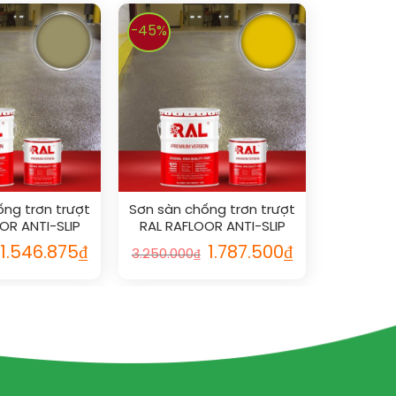
-45%
ống trơn trượt
Sơn sàn chống trơn trượt
OR ANTI-SLIP
RAL RAFLOOR ANTI-SLIP
020
1021
1.546.875
₫
1.787.500
₫
3.250.000
₫