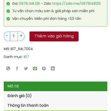
Gọi
0978.148.125
- Zalo
https://zalo.me/0978148125
Tư vấn chọn màu sơn & giải pháp sơn miễn phí
Vận chuyển: Miễn phí đơn hàng >3,5 tấn
Sơn sàn chống trơn trượt RAL RAFLOOR ANTI-SLIP 7004 số lượ
Thêm vào giỏ hàng
Mã:
B17_RAL7004
Danh mục:
B17
Mô tả
Đánh giá (0)
Thông tin thanh toán