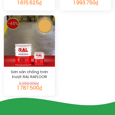
1.615.625
₫
1.993.750
₫
-45%
Sơn sàn chống trơn
trượt RAL RAFLOOR
ANTI-SLIP 1017
3.250.000
₫
1.787.500
₫