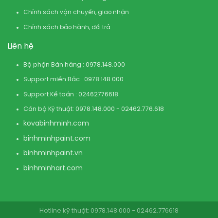
Chính sách vận chuyển, giao nhận
Chính sách bảo hành, đổi trả
Liên hệ
Bộ phận Bán hàng : 0978.148.000
Support miền Bắc : 0978.148.000
Support Kế toán : 02462776618
Cán bộ Kỹ thuật: 0978.148.000 - 02462.776.618
kovabinhminh.com
binhminhpaint.com
binhminhpaint.vn
binhminhart.com
Hotline kỹ thuật: 0978.148.000 - 02462.776618