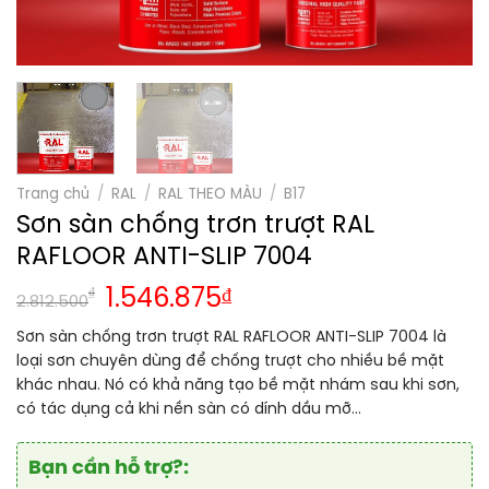
Trang chủ
/
RAL
/
RAL THEO MÀU
/
B17
Sơn sàn chống trơn trượt RAL
RAFLOOR ANTI-SLIP 7004
₫
1.546.875
₫
2.812.500
Sơn sàn chống trơn trượt RAL RAFLOOR ANTI-SLIP 7004 là
loại sơn chuyên dùng để chống trượt cho nhiều bề mặt
khác nhau. Nó có khả năng tạo bề mặt nhám sau khi sơn,
có tác dụng cả khi nền sàn có dính dầu mỡ…
Bạn cần hỗ trợ?: