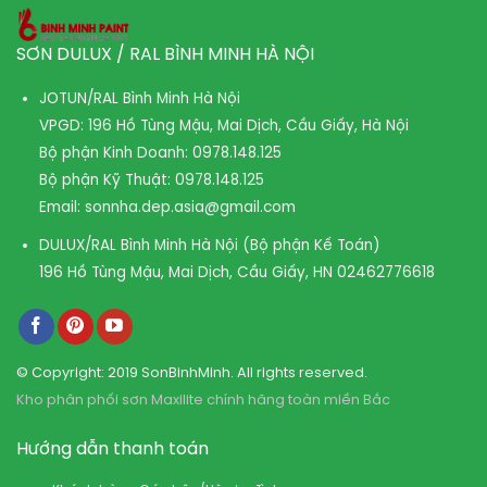
SƠN DULUX / RAL BÌNH MINH HÀ NỘI
JOTUN/RAL Bình Minh Hà Nội
VPGD: 196 Hồ Tùng Mậu, Mai Dịch, Cầu Giấy, Hà Nội
Bộ phận Kinh Doanh:
0978.148.125
Bộ phận Kỹ Thuật:
0978.148.125
Email:
sonnha.dep.asia@gmail.com
DULUX/RAL Bình Minh Hà Nội (Bộ phận Kế Toán)
196 Hồ Tùng Mậu, Mai Dịch, Cầu Giấy, HN
02462776618
© Copyright: 2019 SonBinhMinh. All rights reserved.
Kho phân phối sơn Maxilite chính hãng toàn miền Bắc
Hướng dẫn thanh toán