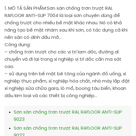
1. MÔ TẢ SẢN PHẨM:
Sơn sàn chống trơn trượt RAL
RAFLOOR ANTI-SLIP 7004 là loại sơn chuyên dùng để
chống trượt cho nhiều bề mặt khác nhau. Nó có khả
năng tạo bề mặt nhám sau khi sơn, có tác dụng cả khi
nền sàn có dính dầu mỡ…
Công dụng:
– chống trơn trượt cho các vị trí lam dốc, đường di
chuyển và đi lại trong xí nghiệp vị trí dốc cần ma sát
cao.
– sử dụng trên bề mặt bê tông của ngành đồ uống, xí
nghiệp thực phẩm, xí nghiệp hóa chất, nhà máy lắp đặt
xí nghiệp sửa chữa gara, lò mổ, boong tàu biển, khoan
dầu kim loại và các thiết bị công nghiệp…
Sơn sàn chống trơn trượt RAL RAFLOOR ANTI-SLIP
9023
Sơn sàn chống trơn trượt RAL RAFLOOR ANTI-SLIP
9022