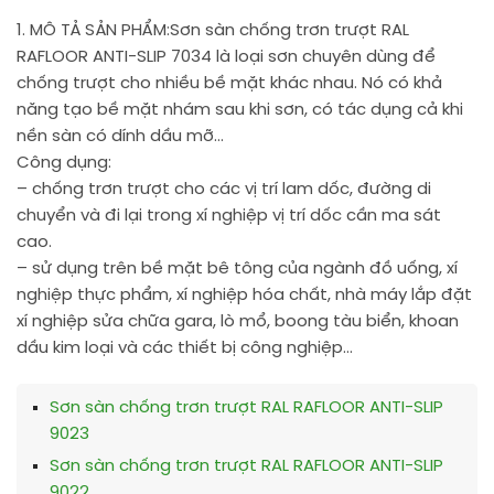
1. MÔ TẢ SẢN PHẨM:
Sơn sàn chống trơn trượt RAL
RAFLOOR ANTI-SLIP 7034 là loại sơn chuyên dùng để
chống trượt cho nhiều bề mặt khác nhau. Nó có khả
năng tạo bề mặt nhám sau khi sơn, có tác dụng cả khi
nền sàn có dính dầu mỡ…
Công dụng:
– chống trơn trượt cho các vị trí lam dốc, đường di
chuyển và đi lại trong xí nghiệp vị trí dốc cần ma sát
cao.
– sử dụng trên bề mặt bê tông của ngành đồ uống, xí
nghiệp thực phẩm, xí nghiệp hóa chất, nhà máy lắp đặt
xí nghiệp sửa chữa gara, lò mổ, boong tàu biển, khoan
dầu kim loại và các thiết bị công nghiệp…
Sơn sàn chống trơn trượt RAL RAFLOOR ANTI-SLIP
9023
Sơn sàn chống trơn trượt RAL RAFLOOR ANTI-SLIP
9022