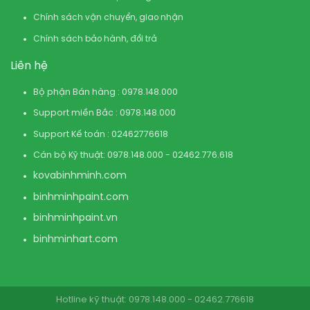
Chính sách vận chuyển, giao nhận
Chính sách bảo hành, đổi trả
Liên hệ
Bộ phận Bán hàng : 0978.148.000
Support miền Bắc : 0978.148.000
Support Kế toán : 02462776618
Cán bộ Kỹ thuật: 0978.148.000 - 02462.776.618
kovabinhminh.com
binhminhpaint.com
binhminhpaint.vn
binhminhart.com
Hotline kỹ thuật: 0978.148.000 - 02462.776618