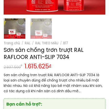
Trang chủ
/
RAL
/
RAL THEO MÀU
/
B17
Sơn sàn chống trơn trượt RAL
RAFLOOR ANTI-SLIP 7034
₫
1.615.625
₫
2.937.500
Sơn sàn chống trơn trượt RAL RAFLOOR ANTI-SLIP 7034 là
loại sơn chuyên dùng để chống trượt cho nhiều bề mặt
khác nhau. Nó có khả năng tạo bề mặt nhám sau khi sơn,
có tác dụng cả khi nền sàn có dính dầu mỡ…
Bạn cần hỗ trợ?: