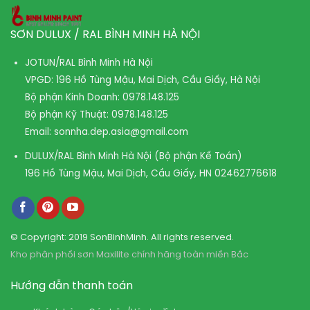
SƠN DULUX / RAL BÌNH MINH HÀ NỘI
JOTUN/RAL Bình Minh Hà Nội
VPGD: 196 Hồ Tùng Mậu, Mai Dịch, Cầu Giấy, Hà Nội
Bộ phận Kinh Doanh:
0978.148.125
Bộ phận Kỹ Thuật:
0978.148.125
Email:
sonnha.dep.asia@gmail.com
DULUX/RAL Bình Minh Hà Nội (Bộ phận Kế Toán)
196 Hồ Tùng Mậu, Mai Dịch, Cầu Giấy, HN
02462776618
© Copyright: 2019 SonBinhMinh. All rights reserved.
Kho phân phối sơn Maxilite chính hãng toàn miền Bắc
Hướng dẫn thanh toán