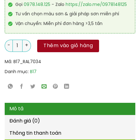
Gọi
0978.148.125
- Zalo
https://zalo.me/0978148125
Tư vấn chọn màu sơn & giải pháp sơn miễn phí
Vận chuyển: Miễn phí đơn hàng >3,5 tấn
Sơn sàn chống trơn trượt RAL RAFLOOR ANTI-SLIP 7034 số lượ
Thêm vào giỏ hàng
Mã:
B17_RAL7034
Danh mục:
B17
Mô tả
Đánh giá (0)
Thông tin thanh toán