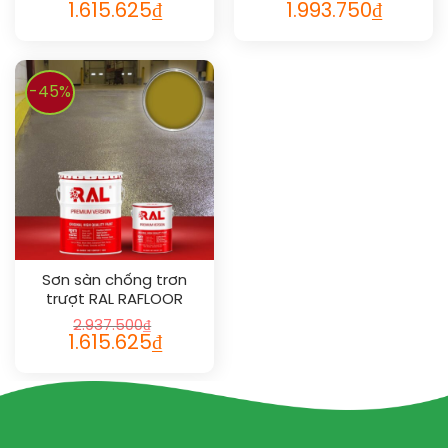
1.615.625
₫
1.993.750
₫
-45%
Sơn sàn chống trơn
trượt RAL RAFLOOR
ANTI-SLIP 1027
2.937.500
₫
1.615.625
₫