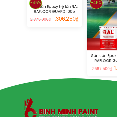
-45%
-45%
Sơn sàn Epoxy hệ lăn RAL
RAFLOOR GUARD 1005
1.306.250
₫
2.375.000
₫
Sơn sàn Epoxy
RAFLOOR G
1
2.687.500
₫