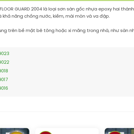
AFLOOR GUARD 2004 là loại sơn sàn gốc nhựa epoxy hai thàn
à khả năng chống nước, kiềm, mài mòn và va đập.
g trên bề mặt bê tông hoặc xi măng trong nhà, như sàn nh
9023
9022
9018
9017
9016