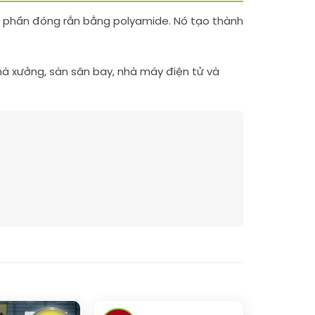
h phần đóng rắn bằng polyamide. Nó tạo thành
à xưởng, sàn sân bay, nhà máy điện tử và