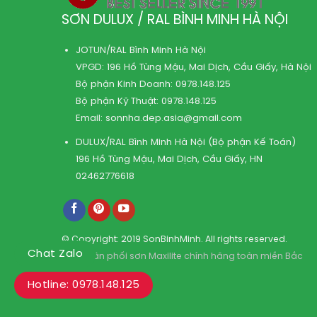
SƠN DULUX / RAL BÌNH MINH HÀ NỘI
JOTUN/RAL Bình Minh Hà Nội
VPGD: 196 Hồ Tùng Mậu, Mai Dịch, Cầu Giấy, Hà Nội
Bộ phận Kinh Doanh:
0978.148.125
Bộ phận Kỹ Thuật:
0978.148.125
Email:
sonnha.dep.asia@gmail.com
DULUX/RAL Bình Minh Hà Nội (Bộ phận Kế Toán)
196 Hồ Tùng Mậu, Mai Dịch, Cầu Giấy, HN
02462776618
© Copyright: 2019 SonBinhMinh. All rights reserved.
Chat Zalo
Kho phân phối sơn Maxilite chính hãng toàn miền Bắc
Hotline: 0978.148.125