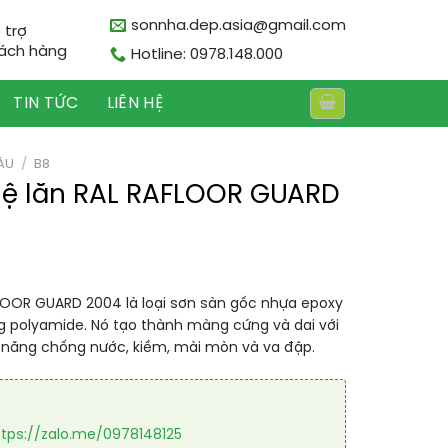
sonnha.dep.asia@gmail.com
 trợ
ách hàng
Hotline: 0978.148.000
TIN TỨC
LIÊN HỆ
ÀU
/
B8
hệ lăn RAL RAFLOOR GUARD
LOOR GUARD 2004 là loại sơn sàn gốc nhựa epoxy
g polyamide. Nó tạo thành màng cứng và dai với
ả năng chống nước, kiềm, mài mòn và va đập.
ttps://zalo.me/0978148125