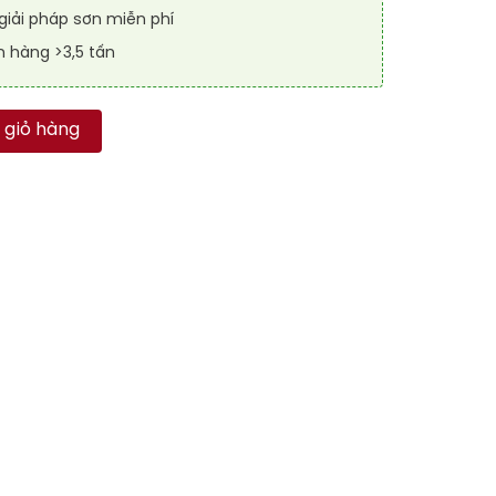
iải pháp sơn miễn phí
n hàng >3,5 tấn
FLOOR GUARD 2004 số lượng
 giỏ hàng