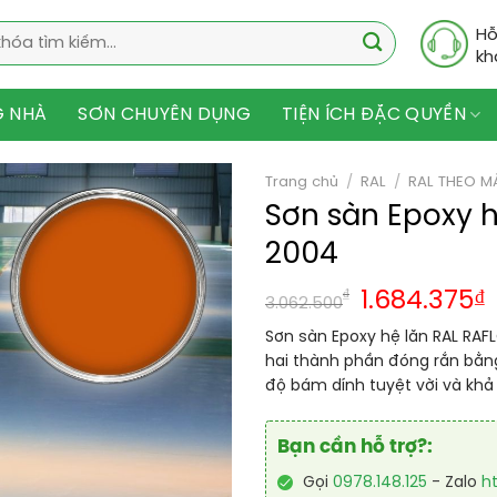
Hỗ
kh
G NHÀ
SƠN CHUYÊN DỤNG
TIỆN ÍCH ĐẶC QUYỀN
Trang chủ
/
RAL
/
RAL THEO M
Sơn sàn Epoxy 
2004
₫
1.684.375
₫
3.062.500
Sơn sàn Epoxy hệ lăn RAL RAF
hai thành phần đóng rắn bằn
độ bám dính tuyệt vời và kh
Bạn cần hỗ trợ?:
Gọi
0978.148.125
- Zalo
h