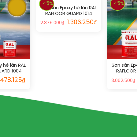
-45%
-45%
Sơn sàn Epoxy hệ lăn RAL
RAFLOOR GUARD 1014
1.306.250
₫
2.375.000
₫
 hệ lăn RAL
Sơn sàn Ep
UARD 1004
RAFLOOR 
.478.125
₫
3.062.500
₫