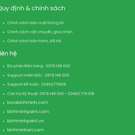
Quy định & chính sách
Chính sách bảo mật thông tin
Chính sách vận chuyển, giao nhận
Chính sách bảo hành, đổi trả
Liên hệ
Bộ phận Bán hàng : 0978.148.000
Support miền Bắc : 0978.148.000
Support Kế toán : 02462776618
Cán bộ Kỹ thuật: 0978.148.000 - 02462.776.618
kovabinhminh.com
binhminhpaint.com
binhminhpaint.vn
binhminhart.com