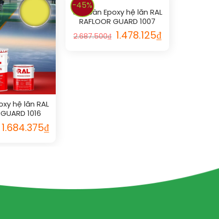
-45%
Sơn sàn Epoxy hệ lăn RAL
RAFLOOR GUARD 1007
1.478.125
₫
2.687.500
₫
oxy hệ lăn RAL
GUARD 1016
1.684.375
₫