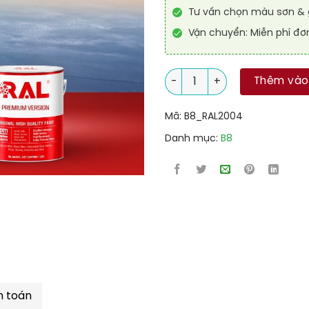
Tư vấn chọn màu sơn & g
Vận chuyển: Miễn phí đơ
Sơn sàn Epoxy hệ lăn RAL RA
Thêm vào
Mã:
B8_RAL2004
Danh mục:
B8
h toán