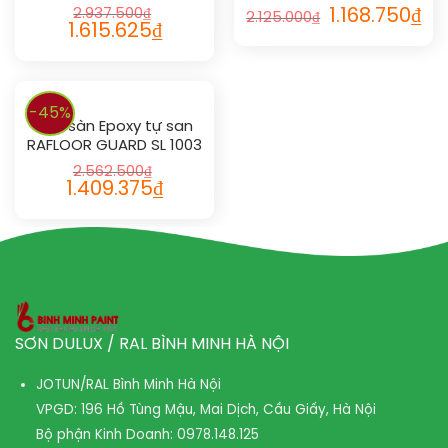
2.937.500
₫
1.168.750
₫
2.125.000
₫
1.615.625
₫
-45%
Sơn sàn Epoxy tự san
RAFLOOR GUARD SL 1003
2.562.500
₫
1.409.375
₫
SƠN DULUX / RAL BÌNH MINH HÀ NỘI
JOTUN/RAL Bình Minh Hà Nội
VPGD: 196 Hồ Tùng Mậu, Mai Dịch, Cầu Giấy, Hà Nội
Bộ phận Kinh Doanh:
0978.148.125