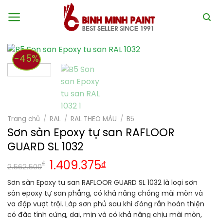
Skip
to
content
-45%
Trang chủ
/
RAL
/
RAL THEO MÀU
/
B5
Sơn sàn Epoxy tự san RAFLOOR
GUARD SL 1032
₫
1.409.375
₫
2.562.500
Sơn sàn Epoxy tự san RAFLOOR GUARD SL 1032 là loại sơn
sàn epoxy tự san phẳng, có khả năng chống mài mòn và
va đập vượt trội. Lớp sơn phủ sau khi đóng rắn hoàn thiện
có đặc tính cứng, dai, mịn và có khả năng chịu mài mòn,