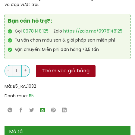
va đập vượt trội.
Bạn cần hỗ trợ?:
Gọi
0978.148.125
- Zalo
https://zalo.me/0978148125
Tư vấn chọn màu sơn & giải pháp sơn miễn phí
Vận chuyển: Miễn phí đơn hàng >3,5 tấn
Sơn sàn Epoxy tự san RAFLOOR GUARD SL 1032 số lượng
Thêm vào giỏ hàng
Mã:
B5_RAL1032
Danh mục:
B5
Mô tả