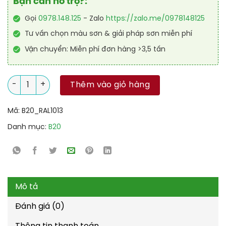
Bạn cần hỗ trợ?:
Gọi
0978.148.125
- Zalo
https://zalo.me/0978148125
Tư vấn chọn màu sơn & giải pháp sơn miễn phí
Vận chuyển: Miễn phí đơn hàng >3,5 tấn
Sơn sàn nhà để xe Epoxy tự san RAL GARAGE GUARD SL 1013 s
Thêm vào giỏ hàng
Mã:
B20_RAL1013
Danh mục:
B20
Mô tả
Đánh giá (0)