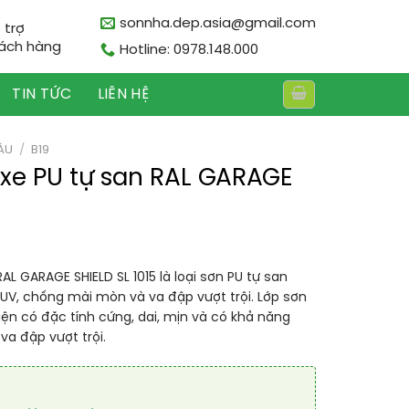
sonnha.dep.asia@gmail.com
 trợ
ách hàng
Hotline: 0978.148.000
TIN TỨC
LIÊN HỆ
ÀU
/
B19
 xe PU tự san RAL GARAGE
AL GARAGE SHIELD SL 1015 là loại sơn PU tự san
UV, chống mài mòn và va đập vượt trội. Lớp sơn
iện có đặc tính cứng, dai, mịn và có khả năng
va đập vượt trội.