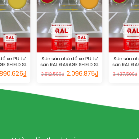
để xe PU tự
Sơn sàn nhà để xe PU tự
Sơn sàn nh
E SHIELD SL
san RAL GARAGE SHIELD SL
san RAL GA
2
1033
1
.890.625
₫
2.096.875
₫
3.812.500
₫
3.437.500
₫