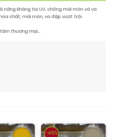
khả năng kháng tia UV, chống mài mòn và va
 hóa chất, mài mòn, va đập vượt trội.
ng tâm thương mại…
-45%