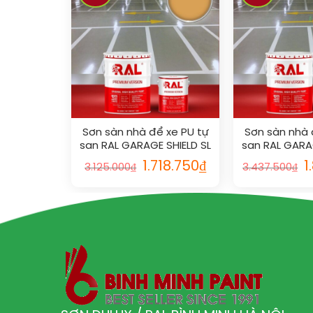
Sơn sàn nhà để xe PU tự
Sơn sàn nhà 
san RAL GARAGE SHIELD SL
san RAL GARAG
1034
101
1.718.750
₫
1
3.125.000
₫
3.437.500
₫