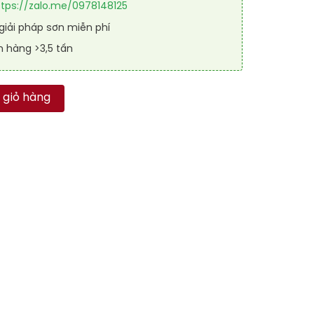
ttps://zalo.me/0978148125
iải pháp sơn miễn phí
n hàng >3,5 tấn
RAL GARAGE SHIELD SL 1015 số lượng
 giỏ hàng