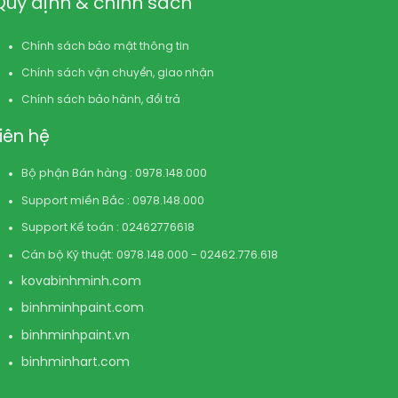
Quy định & chính sách
Chính sách bảo mật thông tin
Chính sách vận chuyển, giao nhận
Chính sách bảo hành, đổi trả
Liên hệ
Bộ phận Bán hàng : 0978.148.000
Support miền Bắc : 0978.148.000
Support Kế toán : 02462776618
Cán bộ Kỹ thuật: 0978.148.000 - 02462.776.618
kovabinhminh.com
binhminhpaint.com
binhminhpaint.vn
binhminhart.com