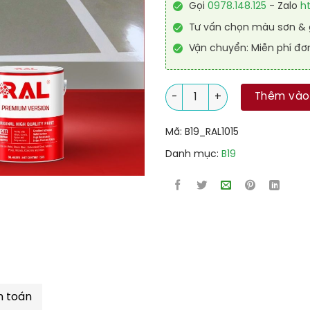
Gọi
0978.148.125
- Zalo
h
Tư vấn chọn màu sơn & g
Vận chuyển: Miễn phí đơ
Sơn sàn nhà để xe PU tự san 
Thêm vào
Mã:
B19_RAL1015
Danh mục:
B19
h toán