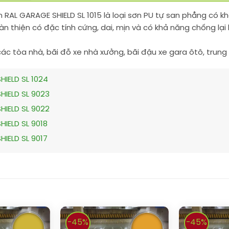
 RAL GARAGE SHIELD SL 1015 là loại sơn PU tự san phẳng có 
àn thiện có đặc tính cứng, dai, mịn và có khả năng chống lại
các tòa nhà, bãi đỗ xe nhà xưởng, bãi đậu xe gara ôtô, tru
HIELD SL 1024
HIELD SL 9023
HIELD SL 9022
IELD SL 9018
IELD SL 9017
-45%
-45%