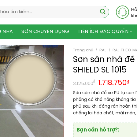
Hỗ
kh
G NHÀ
SƠN CHUYÊN DỤNG
TIỆN ÍCH ĐẶC QUYỀN
Trang chủ
/
RAL
/
RAL THEO M
Sơn sàn nhà để
SHIELD SL 1015
₫
1.718.750
₫
3.125.000
Sơn sàn nhà để xe PU tự san R
phẳng có khả năng kháng tia 
phủ sau khi đóng rắn hoàn th
chống lại hóa chất, mài mòn, 
Bạn cần hỗ trợ?: