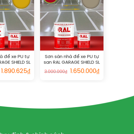
à để xe PU tự
Sơn sàn nhà để xe PU tự
RAGE SHIELD SL
san RAL GARAGE SHIELD SL
004
1019
1.890.625
₫
1.650.000
₫
3.000.000
₫