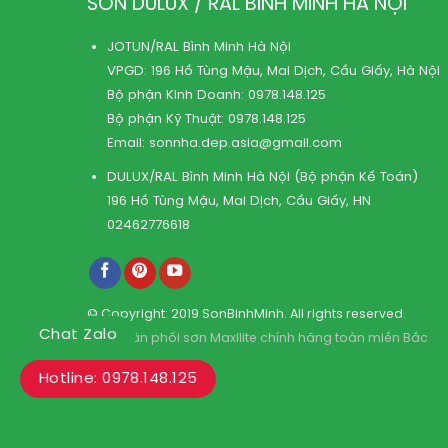
SƠN DULUX / RAL BÌNH MINH HÀ NỘI
JOTUN/RAL Bình Minh Hà Nội
VPGD: 196 Hồ Tùng Mậu, Mai Dịch, Cầu Giấy, Hà Nội
Bộ phận Kinh Doanh:
0978.148.125
Bộ phận Kỹ Thuật:
0978.148.125
Email:
sonnha.dep.asia@gmail.com
DULUX/RAL Bình Minh Hà Nội (Bộ phận Kế Toán)
196 Hồ Tùng Mậu, Mai Dịch, Cầu Giấy, HN
02462776618
© Copyright: 2019 SonBinhMinh. All rights reserved.
Chat Zalo
Kho phân phối sơn Maxilite chính hãng toàn miền Bắc
Hotline: 0978.148.125