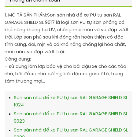
Thông tin thanh toán
1. MÔ TẢ SẢN PHẨM:
Sơn sàn nhà để xe PU tự san RAL
GARAGE SHIELD SL 9017 là loại sơn PU tự san phẳng có
khả năng kháng tia UV, chống mài mòn và va đập vượt
trội. Lớp sơn phủ sau khi đóng rắn hoàn thiện có đặc
tính cứng, dai, mịn và có khả năng chống lại hóa chất,
mài mòn, va đập vượt trội.
Công dụng:
– sử dụng làm lớp bảo vệ cho bãi đậu xe cho các tòa
nhà, bãi đỗ xe nhà xưởng, bãi đậu xe gara ôtô, trung
tâm thương mại…
Sơn sàn nhà để xe PU tự san RAL GARAGE SHIELD SL
1024
Sơn sàn nhà để xe PU tự san RAL GARAGE SHIELD SL
9023
Sơn sàn nhà để xe PU tự san RAL GARAGE SHIELD SL