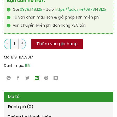
Bạn cần hỗ trợ?:
Gọi
0978.148.125
- Zalo
https://zalo.me/0978148125
Tư vấn chọn màu sơn & giải pháp sơn miễn phí
Vận chuyển: Miễn phí đơn hàng >3,5 tấn
Sơn sàn nhà để xe PU tự san RAL GARAGE SHIELD SL 9017 số lư
Thêm vào giỏ hàng
Mã:
B19_RAL9017
Danh mục:
B19
Mô tả
Đánh giá (0)