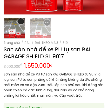
Trang chủ
/
RAL
/
RAL THEO MÀU
/
B19
Sơn sàn nhà để xe PU tự san RAL
GARAGE SHIELD SL 9017
₫
1.650.000
₫
3.000.000
Sơn sàn nhà để xe PU tự san RAL GARAGE SHIELD SL 9017 là
loại sơn PU tự san phẳng có khả năng kháng tia UV, chống
mài mòn và va đập vượt trội. Lớp sơn phủ sau khi đóng rắn
hoàn thiện có đặc tính cứng, dai, mịn và có khả năng
chống lại hóa chất, mài mòn, va đập vượt trội.