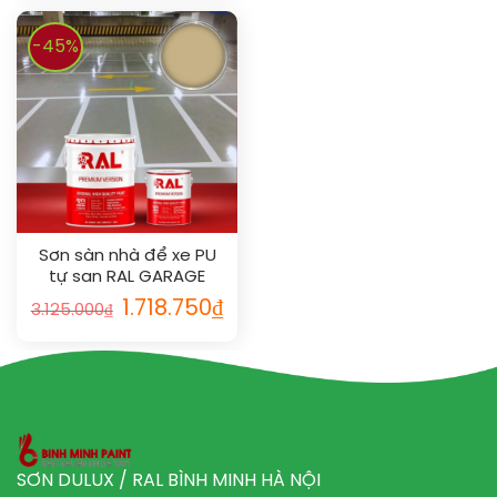
-45%
Sơn sàn nhà để xe PU
tự san RAL GARAGE
SHIELD SL 1001
1.718.750
₫
3.125.000
₫
SƠN DULUX / RAL BÌNH MINH HÀ NỘI