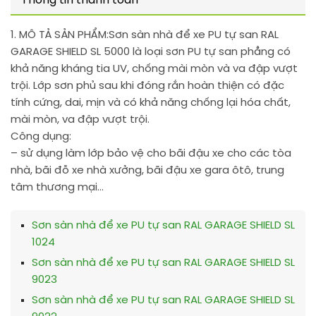
Thông tin thanh toán
1. MÔ TẢ SẢN PHẨM:
Sơn sàn nhà để xe PU tự san RAL
GARAGE SHIELD SL 5000 là loại sơn PU tự san phẳng có
khả năng kháng tia UV, chống mài mòn và va đập vượt
trội. Lớp sơn phủ sau khi đóng rắn hoàn thiện có đặc
tính cứng, dai, mịn và có khả năng chống lại hóa chất,
mài mòn, va đập vượt trội.
Công dụng:
– sử dụng làm lớp bảo vệ cho bãi đậu xe cho các tòa
nhà, bãi đỗ xe nhà xưởng, bãi đậu xe gara ôtô, trung
tâm thương mại…
Sơn sàn nhà để xe PU tự san RAL GARAGE SHIELD SL
1024
Sơn sàn nhà để xe PU tự san RAL GARAGE SHIELD SL
9023
Sơn sàn nhà để xe PU tự san RAL GARAGE SHIELD SL