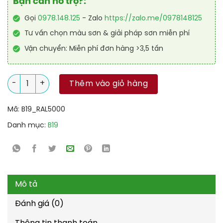
Bạn cần hỗ trợ?:
Gọi
0978.148.125
- Zalo
https://zalo.me/0978148125
Tư vấn chọn màu sơn & giải pháp sơn miễn phí
Vận chuyển: Miễn phí đơn hàng >3,5 tấn
Sơn sàn nhà để xe PU tự san RAL GARAGE SHIELD SL 5000 số l
Thêm vào giỏ hàng
Mã:
B19_RAL5000
Danh mục:
B19
Mô tả
Đánh giá (0)