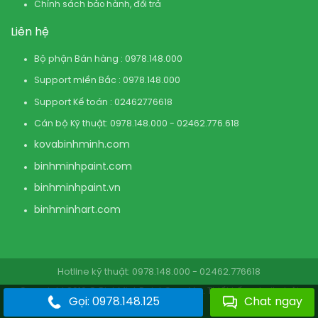
Chính sách bảo hành, đổi trả
Liên hệ
Bộ phận Bán hàng : 0978.148.000
Support miền Bắc : 0978.148.000
Support Kế toán : 02462776618
Cán bộ Kỹ thuật: 0978.148.000 - 02462.776.618
kovabinhminh.com
binhminhpaint.com
binhminhpaint.vn
binhminhart.com
Hotline kỹ thuật: 0978.148.000 - 02462.776618
Copyright 2019 © BinhMinhPaint.Com.Vn . Thiết kế website bởi
Gọi: 0978.148.125
Chat ngay
BinhMinhPaint.Com