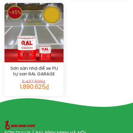
-45%
Sơn sàn nhà để xe PU
tự san RAL GARAGE
SHIELD SL 1032
3.437.500
₫
1.890.625
₫