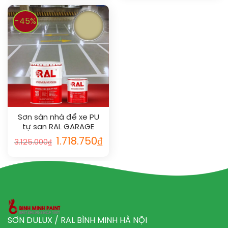
-45%
Sơn sàn nhà để xe PU
tự san RAL GARAGE
SHIELD SL 1000
1.718.750
₫
3.125.000
₫
SƠN DULUX / RAL BÌNH MINH HÀ NỘI