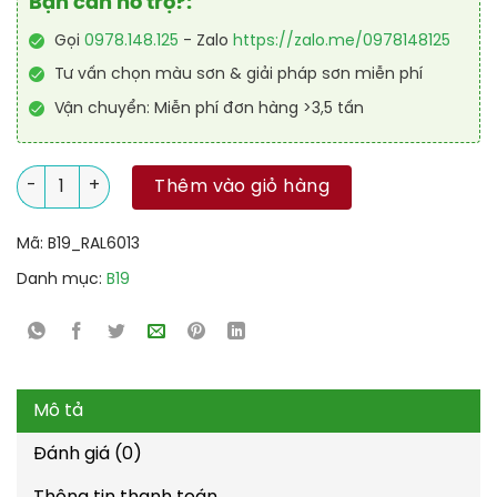
Bạn cần hỗ trợ?:
Gọi
0978.148.125
- Zalo
https://zalo.me/0978148125
Tư vấn chọn màu sơn & giải pháp sơn miễn phí
Vận chuyển: Miễn phí đơn hàng >3,5 tấn
Sơn sàn nhà để xe PU tự san RAL GARAGE SHIELD SL 6013 số l
Thêm vào giỏ hàng
Mã:
B19_RAL6013
Danh mục:
B19
Mô tả
Đánh giá (0)