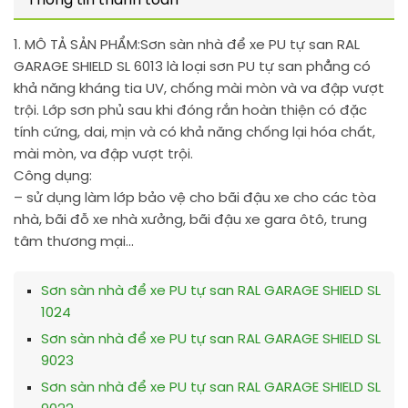
Thông tin thanh toán
1. MÔ TẢ SẢN PHẨM:
Sơn sàn nhà để xe PU tự san RAL
GARAGE SHIELD SL 6013 là loại sơn PU tự san phẳng có
khả năng kháng tia UV, chống mài mòn và va đập vượt
trội. Lớp sơn phủ sau khi đóng rắn hoàn thiện có đặc
tính cứng, dai, mịn và có khả năng chống lại hóa chất,
mài mòn, va đập vượt trội.
Công dụng:
– sử dụng làm lớp bảo vệ cho bãi đậu xe cho các tòa
nhà, bãi đỗ xe nhà xưởng, bãi đậu xe gara ôtô, trung
tâm thương mại…
Sơn sàn nhà để xe PU tự san RAL GARAGE SHIELD SL
1024
Sơn sàn nhà để xe PU tự san RAL GARAGE SHIELD SL
9023
Sơn sàn nhà để xe PU tự san RAL GARAGE SHIELD SL