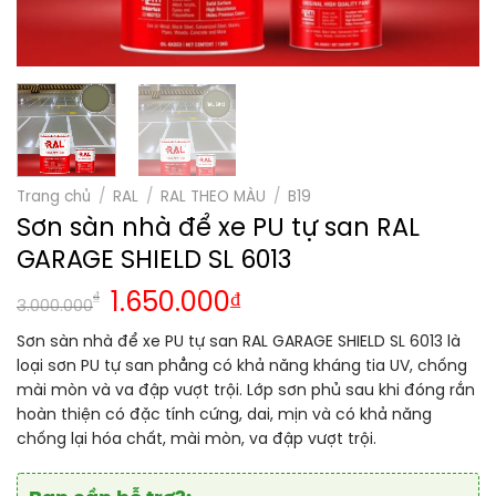
Trang chủ
/
RAL
/
RAL THEO MÀU
/
B19
Sơn sàn nhà để xe PU tự san RAL
GARAGE SHIELD SL 6013
₫
1.650.000
₫
3.000.000
Sơn sàn nhà để xe PU tự san RAL GARAGE SHIELD SL 6013 là
loại sơn PU tự san phẳng có khả năng kháng tia UV, chống
mài mòn và va đập vượt trội. Lớp sơn phủ sau khi đóng rắn
hoàn thiện có đặc tính cứng, dai, mịn và có khả năng
chống lại hóa chất, mài mòn, va đập vượt trội.