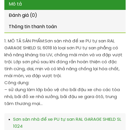
Mô tả
Đánh giá (0)
Thông tin thanh toán
1. MÔ TẢ SẢN PHẨM:
Sơn sàn nhà để xe PU tự san RAL
GARAGE SHIELD SL 6018 là loại sơn PU tự san phẳng có
khả năng kháng tia UV, chống mài mòn và va đập vượt
trội. Lớp sơn phủ sau khi đóng rắn hoàn thiện có đặc
tính cứng, dai, mịn và có khả năng chống lại hóa chất,
mài mòn, va đập vượt trội.
Công dụng:
– sử dụng làm lớp bảo vệ cho bãi đậu xe cho các tòa
nhà, bãi đỗ xe nhà xưởng, bãi đậu xe gara ôtô, trung
tâm thương mại…
Sơn sàn nhà để xe PU tự san RAL GARAGE SHIELD SL
1024