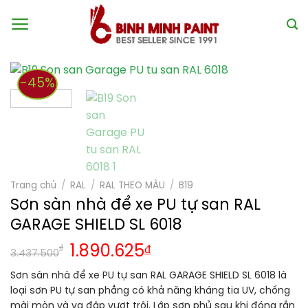
Skip
to
content
-45%
Trang chủ
/
RAL
/
RAL THEO MÀU
/
B19
Sơn sàn nhà để xe PU tự san RAL
GARAGE SHIELD SL 6018
₫
1.890.625
₫
3.437.500
Sơn sàn nhà để xe PU tự san RAL GARAGE SHIELD SL 6018 là
loại sơn PU tự san phẳng có khả năng kháng tia UV, chống
mài mòn và va đập vượt trội. Lớp sơn phủ sau khi đóng rắn