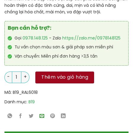
hoàn thiện có đặc tính cứng, dai, mịn và có khả năng
chống lại hóa chất, mài mòn, va đập vượt trội.
Bạn cần hỗ trợ?:
Gọi
0978.148.125
- Zalo
https://zalo.me/0978148125
Tư vấn chọn màu sơn & giải pháp sơn miễn phí
Vận chuyển: Miễn phí đơn hàng >3,5 tấn
Sơn sàn nhà để xe PU tự san RAL GARAGE SHIELD SL 6018 số l
Thêm vào giỏ hàng
Mã:
B19_RAL6018
Danh mục:
B19