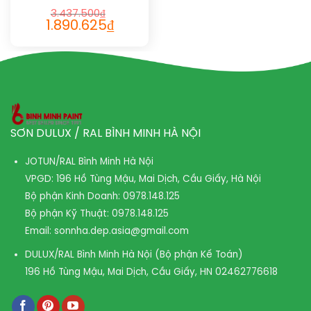
SHIELD SL 1032
3.437.500
₫
1.890.625
₫
SƠN DULUX / RAL BÌNH MINH HÀ NỘI
JOTUN/RAL Bình Minh Hà Nội
VPGD: 196 Hồ Tùng Mậu, Mai Dịch, Cầu Giấy, Hà Nội
Bộ phận Kinh Doanh:
0978.148.125
Bộ phận Kỹ Thuật:
0978.148.125
Email:
sonnha.dep.asia@gmail.com
DULUX/RAL Bình Minh Hà Nội (Bộ phận Kế Toán)
196 Hồ Tùng Mậu, Mai Dịch, Cầu Giấy, HN
02462776618