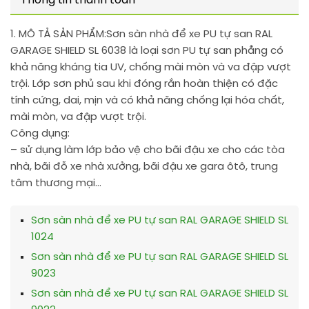
Thông tin thanh toán
1. MÔ TẢ SẢN PHẨM:
Sơn sàn nhà để xe PU tự san RAL
GARAGE SHIELD SL 6038 là loại sơn PU tự san phẳng có
khả năng kháng tia UV, chống mài mòn và va đập vượt
trội. Lớp sơn phủ sau khi đóng rắn hoàn thiện có đặc
tính cứng, dai, mịn và có khả năng chống lại hóa chất,
mài mòn, va đập vượt trội.
Công dụng:
– sử dụng làm lớp bảo vệ cho bãi đậu xe cho các tòa
nhà, bãi đỗ xe nhà xưởng, bãi đậu xe gara ôtô, trung
tâm thương mại…
Sơn sàn nhà để xe PU tự san RAL GARAGE SHIELD SL
1024
Sơn sàn nhà để xe PU tự san RAL GARAGE SHIELD SL
9023
Sơn sàn nhà để xe PU tự san RAL GARAGE SHIELD SL