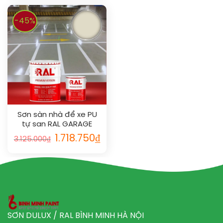
-45%
Sơn sàn nhà để xe PU
tự san RAL GARAGE
SHIELD SL 1013
1.718.750
₫
3.125.000
₫
SƠN DULUX / RAL BÌNH MINH HÀ NỘI