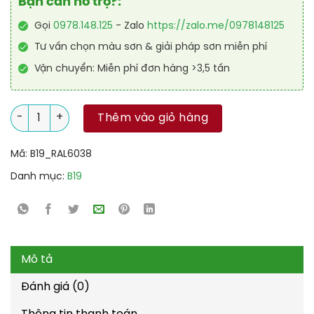
Bạn cần hỗ trợ?:
Gọi
0978.148.125
- Zalo
https://zalo.me/0978148125
Tư vấn chọn màu sơn & giải pháp sơn miễn phí
Vận chuyển: Miễn phí đơn hàng >3,5 tấn
Sơn sàn nhà để xe PU tự san RAL GARAGE SHIELD SL 6038 số l
Thêm vào giỏ hàng
Mã:
B19_RAL6038
Danh mục:
B19
Mô tả
Đánh giá (0)