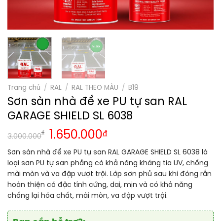
Trang chủ
/
RAL
/
RAL THEO MÀU
/
B19
Sơn sàn nhà để xe PU tự san RAL
GARAGE SHIELD SL 6038
₫
1.650.000
₫
3.000.000
Sơn sàn nhà để xe PU tự san RAL GARAGE SHIELD SL 6038 là
loại sơn PU tự san phẳng có khả năng kháng tia UV, chống
mài mòn và va đập vượt trội. Lớp sơn phủ sau khi đóng rắn
hoàn thiện có đặc tính cứng, dai, mịn và có khả năng
chống lại hóa chất, mài mòn, va đập vượt trội.