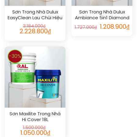
Sơn Trong Nhà Dulux
Sơn Trong Nhà Dulux
EasyClean Lau Chùi Hiệu
Ambiance 5in1 Diamond
Quả Mờ 18L
Glow Siêu Cao Cấp 5L
3.184.000
₫
1.208.900
₫
1.727.000
₫
2.228.800
₫
-30%
Sơn Maxilite Trong Nhà
Hi Cover 18L
1.500.000
₫
1.050.000
₫