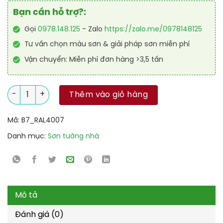
Bạn cần hỗ trợ?:
Gọi
0978.148.125
- Zalo
https://zalo.me/0978148125
Tư vấn chọn màu sơn & giải pháp sơn miễn phí
Vận chuyển: Miễn phí đơn hàng >3,5 tấn
Sơn sàn Polyurethane hệ lăn RAL RAFLOOR SHIELD 4007 số lư
Thêm vào giỏ hàng
Mã:
B7_RAL4007
Danh mục:
Sơn tường nhà
Mô tả
Đánh giá (0)