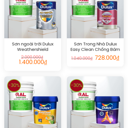
Sơn ngoài trời Dulux
Sơn Trong Nhà Dulux
Weathershield
Easy Clean Chống Bám
Powerflexx siêu cao cấp
Bẩn Bóng 5L
2.000.000
₫
728.000
₫
1.040.000
₫
5L
1.400.000
₫
-30%
-30%