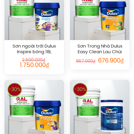
Sơn ngoài trời Dulux
Sơn Trong Nhà Dulux
Inspire bóng 18L
Easy Clean Lau Chùi
Vượt Bậc 5L
2.500.000
₫
676.900
₫
967.000
₫
1.750.000
₫
-30%
-30%