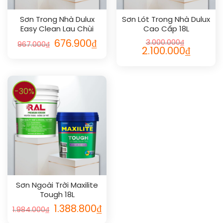
Sơn Trong Nhà Dulux
Sơn Lót Trong Nhà Dulux
Easy Clean Lau Chùi
Cao Cấp 18L
Vượt Bậc Bóng 5L
676.900
₫
3.000.000
₫
967.000
₫
2.100.000
₫
-30%
Sơn Ngoài Trời Maxilite
Tough 18L
1.388.800
₫
1.984.000
₫