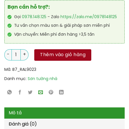
Bạn cần hỗ trợ?:
Gọi
0978.148.125
- Zalo
https://zalo.me/0978148125
Tư vấn chọn màu sơn & giải pháp sơn miễn phí
Vận chuyển: Miễn phí đơn hàng >3,5 tấn
Sơn sàn Polyurethane hệ lăn RAL RAFLOOR SHIELD 9023 số lư
Thêm vào giỏ hàng
Mã:
B7_RAL9023
Danh mục:
Sơn tường nhà
Mô tả
Đánh giá (0)