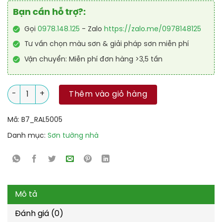
Bạn cần hỗ trợ?:
Gọi
0978.148.125
- Zalo
https://zalo.me/0978148125
Tư vấn chọn màu sơn & giải pháp sơn miễn phí
Vận chuyển: Miễn phí đơn hàng >3,5 tấn
Sơn sàn Polyurethane hệ lăn RAL RAFLOOR SHIELD 5005 số lư
Thêm vào giỏ hàng
Mã:
B7_RAL5005
Danh mục:
Sơn tường nhà
Mô tả
Đánh giá (0)