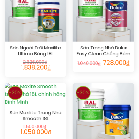
Sơn Ngoài Trời Maxilite
Sơn Trong Nhà Dulux
Ultima Bóng 18L
Easy Clean Chống Bám
Bẩn Bóng 5L
2.626.000
₫
728.000
₫
1.040.000
₫
1.838.200
₫
-30%
-30%
Sơn Maxilite Trong Nhà
Smooth 18L
1.500.000
₫
1.050.000
₫