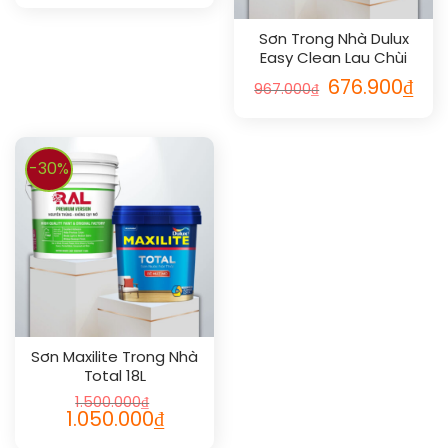
Sơn Trong Nhà Dulux
Easy Clean Lau Chùi
Vượt Bậc 5L
676.900
₫
967.000
₫
-30%
Sơn Maxilite Trong Nhà
Total 18L
1.500.000
₫
1.050.000
₫