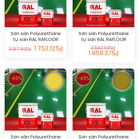
Sơn sàn Polyurethane
Sơn sàn Polyurethane
tự san RAL RAFLOOR
tự san RAL RAFLOOR
SHIELD SL 1012
SHIELD SL 1033
1.753.125
₫
3.562.500
₫
3.187.500
₫
1.959.375
₫
-45%
-45%
Sơn sàn Polyurethane
Sơn sàn Polyurethane