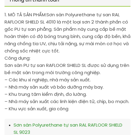
Thông tin thanh toán
1. MÔ TẢ SẢN PHẨM:
Sơn sàn Polyurethane tự san RAL
RAFLOOR SHIELD SL 4010 là một loại sơn 2 thành phần có
gốc PU tự san phẳng. Sản phẩm này cung cấp bề mặt
hoàn thiện có độ bóng trung bình, cung cấp độ bền, khả
năng chống tia UV, chịu tải nặng, sự mài mòn cơ học và
chống sốc nhiệt cực tốt.
Công dụng:
Sơn sàn PU tự san RAFLOOR SHIELD SL được sử dụng trên
bề mặt sàn trong môi trường công nghiệp.
– Các khu xí nghiệp, nhà máy sản xuất.
– Nhà máy sản xuất và bảo dưỡng máy bay.
– Khu trung tâm kiểm định, đo lường.
– Nhà máy sản xuất các linh kiện điện tử, chíp, bo mạch.
– Khu vực sản xuất, gia công
Sơn sàn Polyurethane tự san RAL RAFLOOR SHIELD
SL 9023