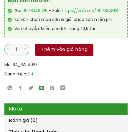
Bạn cần hỗ trợ?:
Gọi
0978.148.125
- Zalo
https://zalo.me/0978148125
Tư vấn chọn màu sơn & giải pháp sơn miễn phí
Vận chuyển: Miễn phí đơn hàng >3,5 tấn
Sơn sàn Polyurethane tự san RAL RAFLOOR SHIELD SL 4010 số
Thêm vào giỏ hàng
Mã:
B4_RAL4010
Danh mục:
B4
Mô tả
Đánh giá (0)