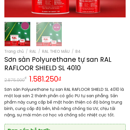
Trang chủ
/
RAL
/
RAL THEO MÀU
/
B4
Sơn sàn Polyurethane tự san RAL
RAFLOOR SHIELD SL 4010
₫
1.581.250
₫
2.875.000
Sơn sàn Polyurethane tự san RAL RAFLOOR SHIELD SL 4010 là
một loại sơn 2 thành phần có gốc PU tự san phẳng. Sản
phẩm này cung cấp bề mặt hoàn thiện có độ bóng trung
bình, cung cấp độ bền, khả năng chống tia UV, chịu tải
nặng, sự mài mòn cơ học và chống sốc nhiệt cực tốt.