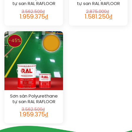
tự san RAL RAFLOOR
tự san RAL RAFLOOR
SHIELD SL 1018
SHIELD SL 1027
3.562.500
₫
2.875.000
₫
1.959.375
₫
1.581.250
₫
-45%
Sơn sàn Polyurethane
tự san RAL RAFLOOR
SHIELD SL 1037
3.562.500
₫
1.959.375
₫