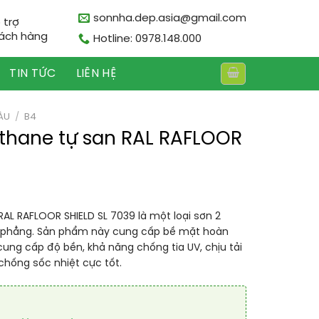
sonnha.dep.asia@gmail.com
 trợ
ách hàng
Hotline: 0978.148.000
TIN TỨC
LIÊN HỆ
ÀU
/
B4
ethane tự san RAL RAFLOOR
RAL RAFLOOR SHIELD SL 7039 là một loại sơn 2
n phẳng. Sản phẩm này cung cấp bề mặt hoàn
cung cấp độ bền, khả năng chống tia UV, chịu tải
hống sốc nhiệt cực tốt.