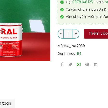
Gọi
0978.148.125
- Zalo
h
Tư vấn chọn màu sơn & g
Vận chuyển: Miễn phí đơ
Sơn sàn Polyurethane tự san
Thêm vào
Mã:
B4_RAL7039
Danh mục:
B4
h toán