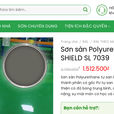
Hỗ
kh
G NHÀ
SƠN CHUYÊN DỤNG
TIỆN ÍCH ĐẶC QUYỀN
Trang chủ
/
RAL
/
RAL THEO M
Sơn sàn Polyur
SHIELD SL 7039
₫
1.512.500
₫
2.750.000
Sơn sàn Polyurethane tự san 
thành phần có gốc PU tự sa
thiện có độ bóng trung bình, 
nặng, sự mài mòn cơ học và c
Bạn cần hỗ trợ?: