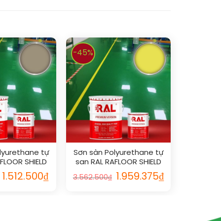
-45%
lyurethane tự
Sơn sàn Polyurethane tự
AFLOOR SHIELD
san RAL RAFLOOR SHIELD
 1019
SL 1016
1.512.500
₫
1.959.375
₫
3.562.500
₫