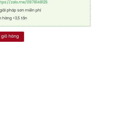
ttps://zalo.me/0978148125
iải pháp sơn miễn phí
n hàng >3,5 tấn
 RAL RAFLOOR SHIELD SL 7039 số lượng
 giỏ hàng