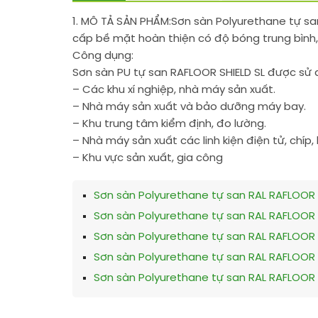
1. MÔ TẢ SẢN PHẨM:
Sơn sàn Polyurethane tự sa
cấp bề mặt hoàn thiện có độ bóng trung bình, 
Công dụng:
Sơn sàn PU tự san RAFLOOR SHIELD SL được sử 
– Các khu xí nghiệp, nhà máy sản xuất.
– Nhà máy sản xuất và bảo dưỡng máy bay.
– Khu trung tâm kiểm định, đo lường.
– Nhà máy sản xuất các linh kiện điện tử, chíp
– Khu vực sản xuất, gia công
Sơn sàn Polyurethane tự san RAL RAFLOOR 
Sơn sàn Polyurethane tự san RAL RAFLOOR 
Sơn sàn Polyurethane tự san RAL RAFLOOR S
Sơn sàn Polyurethane tự san RAL RAFLOOR S
Sơn sàn Polyurethane tự san RAL RAFLOOR S