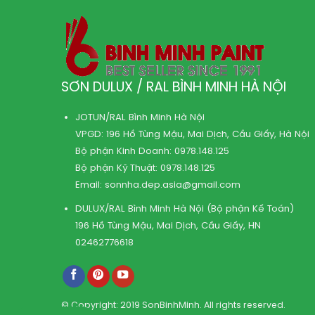
SƠN DULUX / RAL BÌNH MINH HÀ NỘI
JOTUN/RAL Bình Minh Hà Nội
VPGD: 196 Hồ Tùng Mậu, Mai Dịch, Cầu Giấy, Hà Nội
Bộ phận Kinh Doanh:
0978.148.125
Bộ phận Kỹ Thuật:
0978.148.125
Email:
sonnha.dep.asia@gmail.com
DULUX/RAL Bình Minh Hà Nội (Bộ phận Kế Toán)
196 Hồ Tùng Mậu, Mai Dịch, Cầu Giấy, HN
02462776618
© Copyright: 2019 SonBinhMinh. All rights reserved.