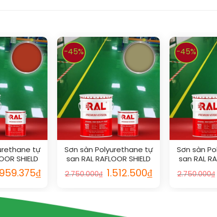
-45%
-45%
urethane tự
Sơn sàn Polyurethane tự
Sơn sàn Po
OOR SHIELD
san RAL RAFLOOR SHIELD
san RAL R
002
SL 1020
SL
.959.375
₫
1.512.500
₫
2.750.000
₫
2.750.000
₫