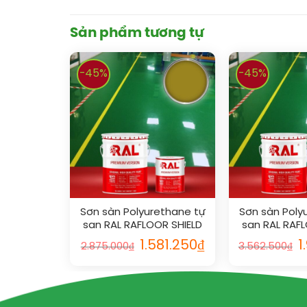
Sản phẩm tương tự
-45%
-45%
Sơn sàn Polyurethane tự
Sơn sàn Poly
san RAL RAFLOOR SHIELD
san RAL RAFL
SL 1027
SL 2
1.581.250
₫
1
2.875.000
₫
3.562.500
₫