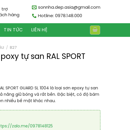
sonnha.dep.asia@gmail.com
 trợ
ách hàng
Hotline: 0978.148.000
TIN TỨC
LIÊN HỆ
ÀU
/
B27
Epoxy tự san RAL SPORT
AL SPORT GUARD SL 1004 là loại sơn epoxy tự san
ả năng giữ bóng và rất bền. Đặc biệt, có độ bám
rên nhiều bề mặt khác nhau.
ttps://zalo.me/0978148125