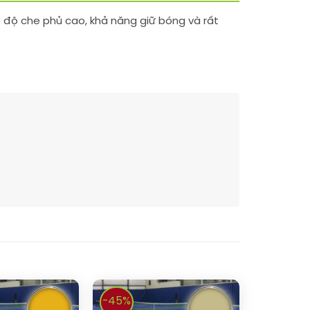
ó độ che phủ cao, khả năng giữ bóng và rất
-45%