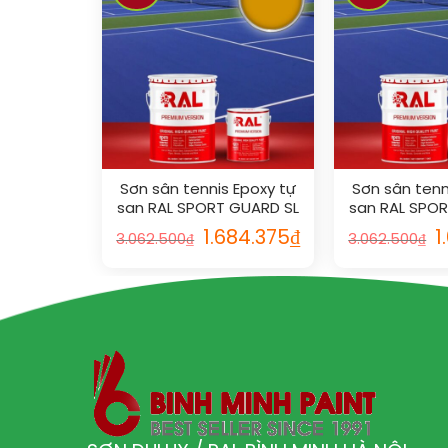
Sơn sân tennis Epoxy tự
Sơn sân tenn
san RAL SPORT GUARD SL
san RAL SPO
1007
102
1.684.375
₫
1
3.062.500
₫
3.062.500
₫