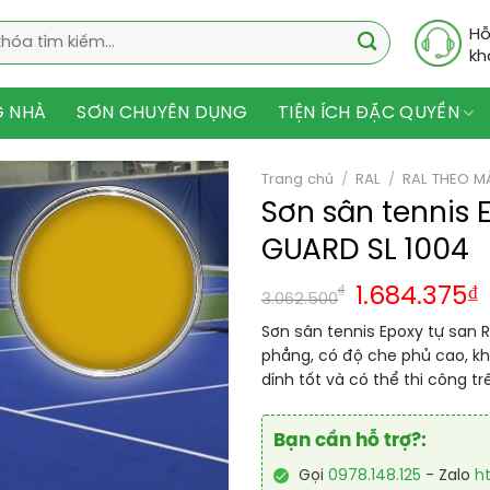
Hỗ
kh
G NHÀ
SƠN CHUYÊN DỤNG
TIỆN ÍCH ĐẶC QUYỀN
Trang chủ
/
RAL
/
RAL THEO M
Sơn sân tennis 
GUARD SL 1004
₫
1.684.375
₫
3.062.500
Sơn sân tennis Epoxy tự san R
phẳng, có độ che phủ cao, kh
dính tốt và có thể thi công t
Bạn cần hỗ trợ?:
Gọi
0978.148.125
- Zalo
h