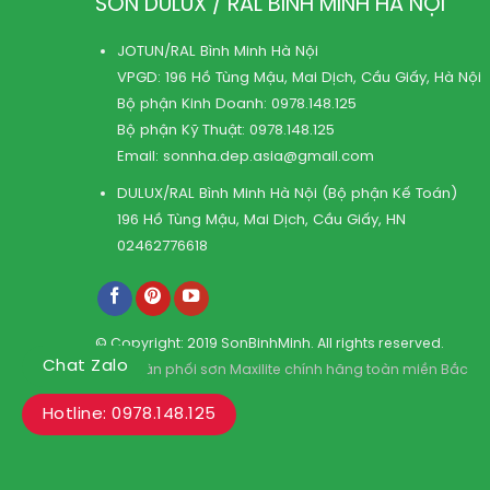
SƠN DULUX / RAL BÌNH MINH HÀ NỘI
JOTUN/RAL Bình Minh Hà Nội
VPGD: 196 Hồ Tùng Mậu, Mai Dịch, Cầu Giấy, Hà Nội
Bộ phận Kinh Doanh:
0978.148.125
Bộ phận Kỹ Thuật:
0978.148.125
Email:
sonnha.dep.asia@gmail.com
DULUX/RAL Bình Minh Hà Nội (Bộ phận Kế Toán)
196 Hồ Tùng Mậu, Mai Dịch, Cầu Giấy, HN
02462776618
© Copyright: 2019 SonBinhMinh. All rights reserved.
Chat Zalo
Kho phân phối sơn Maxilite chính hãng toàn miền Bắc
Hotline: 0978.148.125