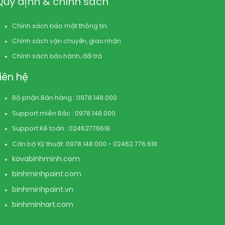
Quy định & chính sách
Chính sách bảo mật thông tin
Chính sách vận chuyển, giao nhận
Chính sách bảo hành, đổi trả
Liên hệ
Bộ phận Bán hàng : 0978.148.000
Support miền Bắc : 0978.148.000
Support Kế toán : 02462776618
Cán bộ Kỹ thuật: 0978.148.000 - 02462.776.618
kovabinhminh.com
binhminhpaint.com
binhminhpaint.vn
binhminhart.com