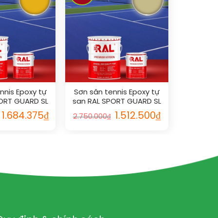
nnis Epoxy tự
Sơn sân tennis Epoxy tự
ORT GUARD SL
san RAL SPORT GUARD SL
003
1000
1.684.375
₫
1.512.500
₫
2.750.000
₫