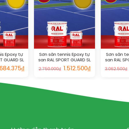
is Epoxy tự
Sơn sân tennis Epoxy tự
Sơn sân te
RT GUARD SL
san RAL SPORT GUARD SL
san RAL SP
3
1005
1
.684.375
₫
1.512.500
₫
2.750.000
₫
3.062.500
₫