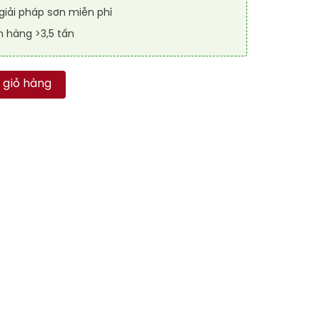
iải pháp sơn miễn phí
n hàng >3,5 tấn
RAL SPORT GUARD SL 1004 số lượng
 giỏ hàng