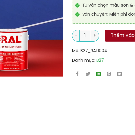
Tư vấn chọn màu sơn & g
Vận chuyển: Miễn phí đơ
Sơn sân tennis Epoxy tự san 
Thêm vào
Mã:
B27_RAL1004
Danh mục:
B27