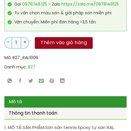
Gọi
0978.148.125
- Zalo
https://zalo.me/0978148125
Tư vấn chọn màu sơn & giải pháp sơn miễn phí
Vận chuyển: Miễn phí đơn hàng >3,5 tấn
Sơn sân tennis Epoxy tự san RAL SPORT GUARD SL 1006 số lượ
Thêm vào giỏ hàng
Mã:
B27_RAL1006
Danh mục:
B27
Mô tả
Thông tin thanh toán
1. MÔ TẢ SẢN PHẨM:
Sơn sân tennis Epoxy tự san RAL