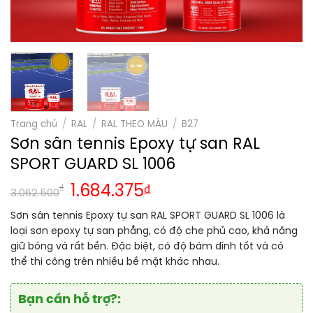
Trang chủ
/
RAL
/
RAL THEO MÀU
/
B27
Sơn sân tennis Epoxy tự san RAL
SPORT GUARD SL 1006
₫
1.684.375
₫
3.062.500
Sơn sân tennis Epoxy tự san RAL SPORT GUARD SL 1006 là
loại sơn epoxy tự san phẳng, có độ che phủ cao, khả năng
giữ bóng và rất bền. Đặc biệt, có độ bám dính tốt và có
thể thi công trên nhiều bề mặt khác nhau.
Bạn cần hỗ trợ?: