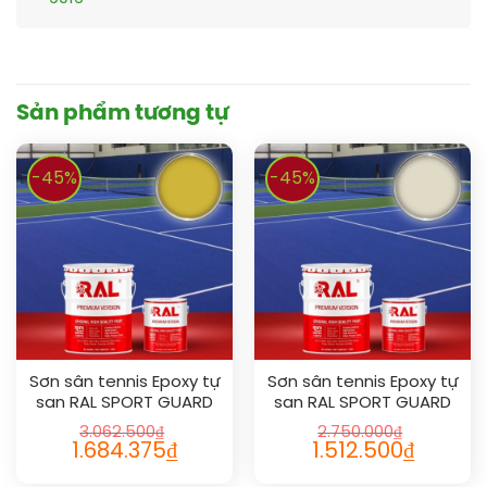
Sản phẩm tương tự
-45%
-45%
Sơn sân tennis Epoxy tự
Sơn sân tennis Epoxy tự
san RAL SPORT GUARD
san RAL SPORT GUARD
SL 1012
SL 1013
3.062.500
₫
2.750.000
₫
1.684.375
₫
1.512.500
₫