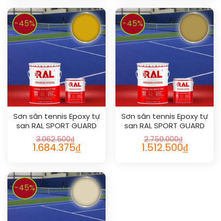
-45%
-45%
Sơn sân tennis Epoxy tự
Sơn sân tennis Epoxy tự
san RAL SPORT GUARD
san RAL SPORT GUARD
SL 1004
SL 1024
3.062.500
₫
2.750.000
₫
1.684.375
₫
1.512.500
₫
-45%