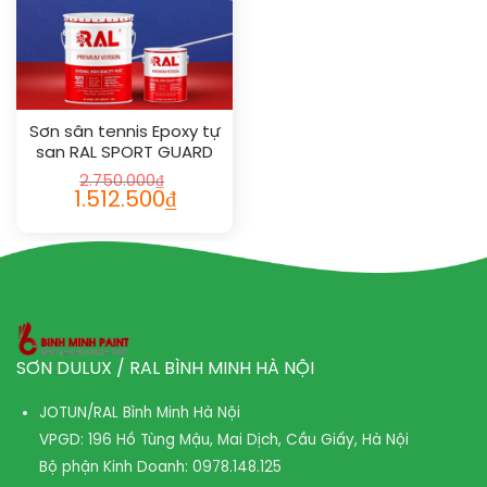
Sơn sân tennis Epoxy tự
san RAL SPORT GUARD
SL 1015
2.750.000
₫
1.512.500
₫
SƠN DULUX / RAL BÌNH MINH HÀ NỘI
JOTUN/RAL Bình Minh Hà Nội
VPGD: 196 Hồ Tùng Mậu, Mai Dịch, Cầu Giấy, Hà Nội
Bộ phận Kinh Doanh:
0978.148.125