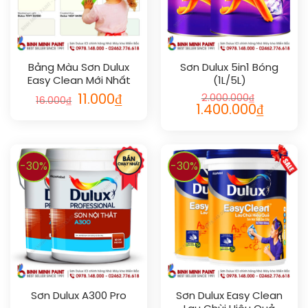
Bảng Màu Sơn Dulux
Sơn Dulux 5in1 Bóng
Easy Clean Mới Nhất
(1L/5L)
11.000
₫
2.000.000
₫
16.000
₫
1.400.000
₫
-30%
-30%
Sơn Dulux A300 Pro
Sơn Dulux Easy Clean