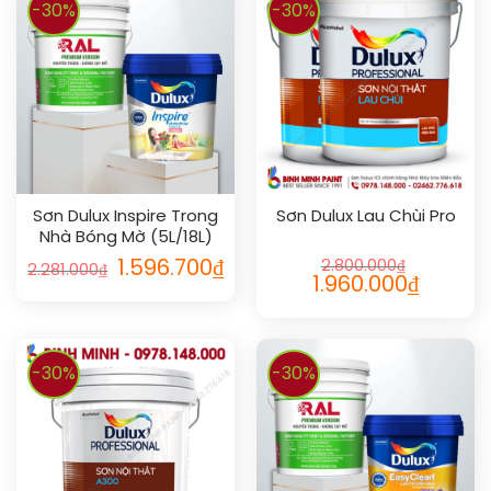
-30%
-30%
Sơn Dulux Inspire Trong
Sơn Dulux Lau Chùi Pro
Nhà Bóng Mờ (5L/18L)
1.596.700
₫
2.800.000
₫
2.281.000
₫
1.960.000
₫
-30%
-30%