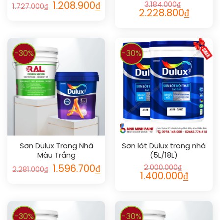
1.208.900
₫
3.184.000
₫
1.727.000
₫
2.228.800
₫
-30%
-30%
Sơn Dulux Trong Nhà
Sơn lót Dulux trong nhà
Màu Trắng
(5L/18L)
1.596.700
₫
2.000.000
₫
2.281.000
₫
1.400.000
₫
-30%
-30%