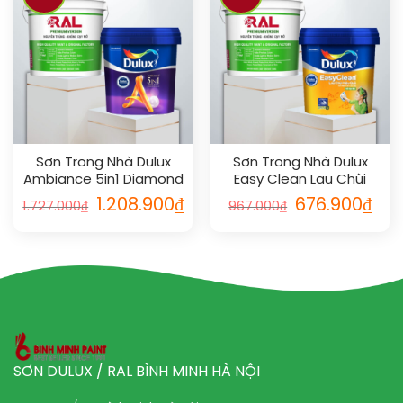
Sơn Trong Nhà Dulux
Sơn Trong Nhà Dulux
Ambiance 5in1 Diamond
Easy Clean Lau Chùi
Glow Siêu Cao Cấp 5L
Vượt Bậc 5L
1.208.900
₫
676.900
₫
1.727.000
₫
967.000
₫
SƠN DULUX / RAL BÌNH MINH HÀ NỘI