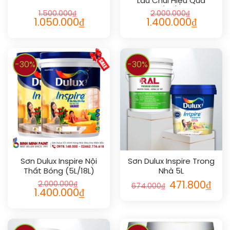
Lau Chùi Hiệu Quả
(1L/5L/18L)
1.500.000
₫
2.000.000
₫
1.050.000
₫
1.400.000
₫
-30%
-30%
Sơn Dulux Inspire Nội
Sơn Dulux Inspire Trong
Thất Bóng (5L/18L)
Nhà 5L
2.000.000
₫
471.800
₫
674.000
₫
1.400.000
₫