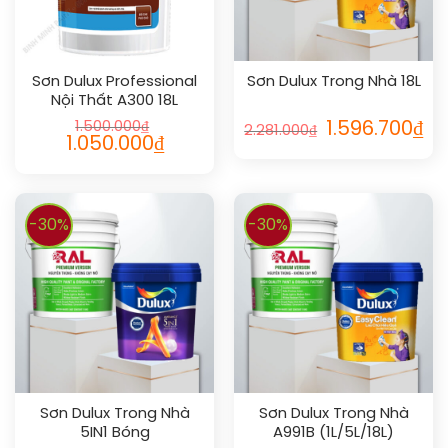
Sơn Dulux Professional
Sơn Dulux Trong Nhà 18L
Nội Thất A300 18L
1.500.000
₫
1.596.700
₫
2.281.000
₫
1.050.000
₫
-30%
-30%
Sơn Dulux Trong Nhà
Sơn Dulux Trong Nhà
5IN1 Bóng
A991B (1L/5L/18L)