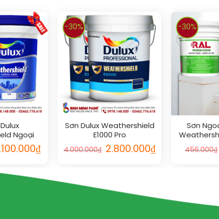
-30%
-30%
 Dulux
Sơn Dulux Weathershield
Sơn Ngoà
eld Ngoại
E1000 Pro
Weathersh
L/18L)
M
.100.000
₫
2.800.000
₫
4.000.000
₫
456.000
₫