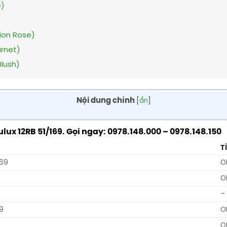
e)
ion Rose)
rnet)
lush)
Nội dung chính
[
ẩn
]
x 12RB 51/169. Gọi ngay: 0978.148.000 – 0978.148.150
T
169
O
O
–
9
O
O