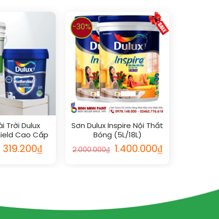
-30%
i Trời Dulux
Sơn Dulux Inspire Nội Thất
ield Cao Cấp
Bóng (5L/18L)
ờ 1L
319.200
₫
1.400.000
₫
2.000.000
₫