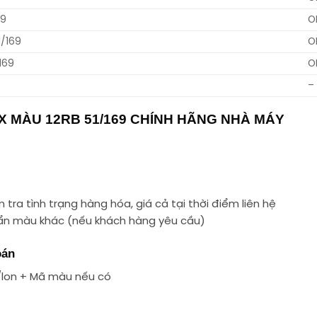
69
O
/169
O
169
O
–
 MÀU 12RB 51/169 CHÍNH HÃNG NHÀ MÁY
tra tình trạng hàng hóa, giá cả tại thời điểm liên hệ
uẩn màu khác (nếu khách hàng yêu cầu)
oán
/lon + Mã màu nếu có