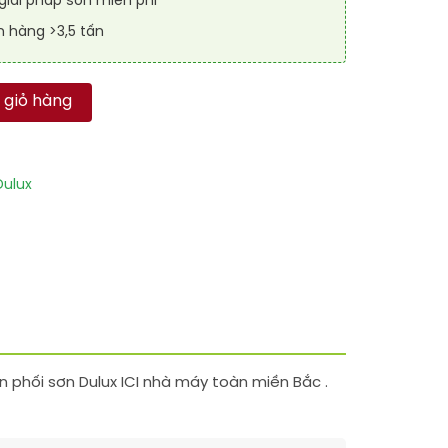
iải pháp sơn miễn phí
n hàng >3,5 tấn
àu Precious Passion Fruit) số lượng
 giỏ hàng
ulux
n phối sơn Dulux ICI nhà máy toàn miền Bắc .