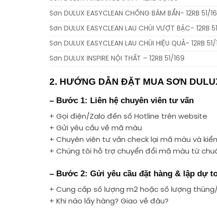
Sơn DULUX EASYCLEAN CHỐNG BÁM BẨN- 12RB 51/1
Sơn DULUX EASYCLEAN LAU CHÙI VƯỢT BẬC- 12RB 51
Sơn DULUX EASYCLEAN LAU CHÙI HIỆU QUẢ- 12RB 51/
Sơn DULUX INSPIRE NỘI THẤT – 12RB 51/169
2. HƯỚNG DẪN ĐẶT MUA SƠN DULUX
– Bước 1: Liên hệ chuyên viên tư vấn
+ Gọi điện/Zalo đến số Hotline trên website
+ Gửi yêu cầu về mã màu
+ Chuyên viên tư vấn check lại mã màu và kiểm 
+ Chúng tôi hỗ trợ chuyển đổi mã màu từ ch
– Bước 2: Gửi yêu cầu đặt hàng & lập dự t
+ Cung cấp số lượng m2 hoặc số lượng thùng
+ Khi nào lấy hàng? Giao về đâu?