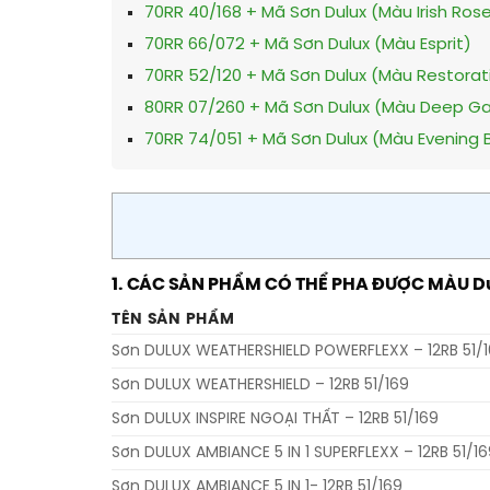
70RR 40/168 + Mã Sơn Dulux (Màu Irish Ros
70RR 66/072 + Mã Sơn Dulux (Màu Esprit)
70RR 52/120 + Mã Sơn Dulux (Màu Restorat
80RR 07/260 + Mã Sơn Dulux (Màu Deep Ga
70RR 74/051 + Mã Sơn Dulux (Màu Evening B
1. CÁC SẢN PHẨM CÓ THỂ PHA ĐƯỢC MÀU Dulu
TÊN SẢN PHẨM
Sơn DULUX WEATHERSHIELD POWERFLEXX – 12RB 51/
Sơn DULUX WEATHERSHIELD – 12RB 51/169
Sơn DULUX INSPIRE NGOẠI THẤT – 12RB 51/169
Sơn DULUX AMBIANCE 5 IN 1 SUPERFLEXX – 12RB 51/16
Sơn DULUX AMBIANCE 5 IN 1- 12RB 51/169