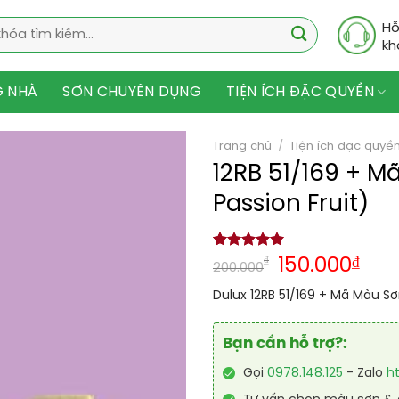
Hỗ
kh
G NHÀ
SƠN CHUYÊN DỤNG
TIỆN ÍCH ĐẶC QUYỀN
Trang chủ
/
Tiện ích đặc quyề
12RB 51/169 + M
Passion Fruit)
5.00
1
trên 5
₫
150.000
₫
200.000
dựa trên
đánh giá
Dulux 12RB 51/169 + Mã Màu S
Bạn cần hỗ trợ?:
Gọi
0978.148.125
- Zalo
h