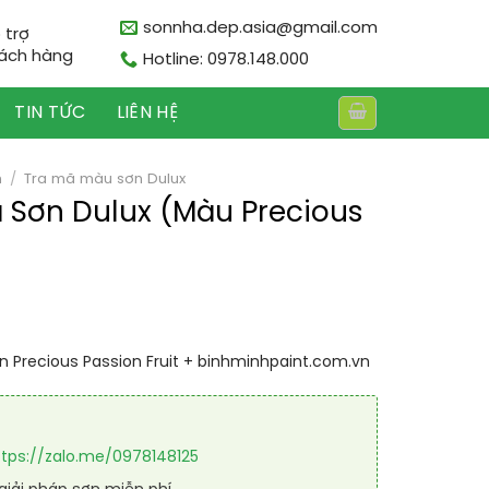
sonnha.dep.asia@gmail.com
 trợ
ách hàng
Hotline: 0978.148.000
TIN TỨC
LIÊN HỆ
n
/
Tra mã màu sơn Dulux
ã Sơn Dulux (Màu Precious
ơn Precious Passion Fruit + binhminhpaint.com.vn
ttps://zalo.me/0978148125