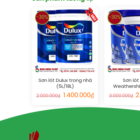
-30%
-30%
Sơn lót Dulux trong nhà
Sơn lót
(5L/18L)
Weathershi
Thất (5
1.400.000
₫
2
2.000.000
₫
3.000.000
₫