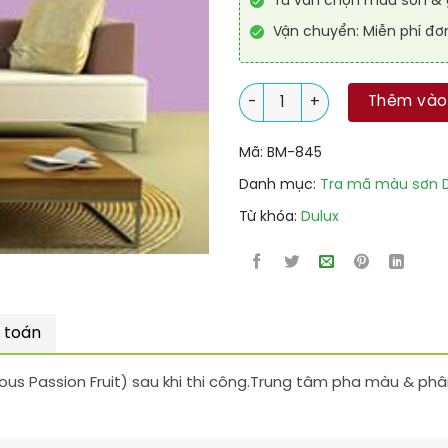
Tư vấn chọn màu sơn & g
Vận chuyển: Miễn phí đơ
12RB 51/169 + Mã Sơn Dulux (M
Thêm vào
Mã:
BM-845
Danh mục:
Tra mã màu sơn D
Từ khóa:
Dulux
 toán
ious Passion Fruit) sau khi thi công.Trung tâm pha màu & phâ