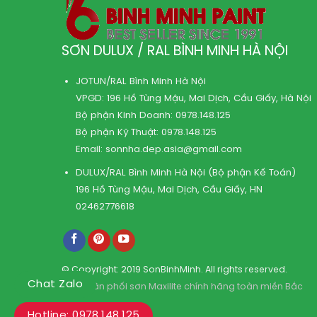
SƠN DULUX / RAL BÌNH MINH HÀ NỘI
JOTUN/RAL Bình Minh Hà Nội
VPGD: 196 Hồ Tùng Mậu, Mai Dịch, Cầu Giấy, Hà Nội
Bộ phận Kinh Doanh:
0978.148.125
Bộ phận Kỹ Thuật:
0978.148.125
Email:
sonnha.dep.asia@gmail.com
DULUX/RAL Bình Minh Hà Nội (Bộ phận Kế Toán)
196 Hồ Tùng Mậu, Mai Dịch, Cầu Giấy, HN
02462776618
© Copyright: 2019 SonBinhMinh. All rights reserved.
Chat Zalo
Kho phân phối sơn Maxilite chính hãng toàn miền Bắc
Hotline: 0978.148.125