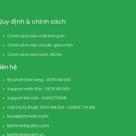
Quy định & chính sách
Chính sách bảo mật thông tin
Chính sách vận chuyển, giao nhận
Chính sách bảo hành, đổi trả
Liên hệ
Bộ phận Bán hàng : 0978.148.000
Support miền Bắc : 0978.148.000
Support Kế toán : 02462776618
Cán bộ Kỹ thuật: 0978.148.000 - 02462.776.618
kovabinhminh.com
binhminhpaint.com
binhminhpaint.vn