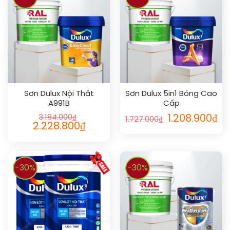
Sơn Dulux Nội Thất
Sơn Dulux 5in1 Bóng Cao
A991B
Cấp
3.184.000
₫
1.208.900
₫
1.727.000
₫
2.228.800
₫
-30%
-30%