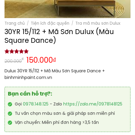
Trang chủ
/
Tiện ích đặc quyền
/
Tra mã màu sơn Dulux
30YR 15/112 + Mã Sơn Dulux (Màu
Square Dance)
5.00
1
trên 5
₫
150.000
₫
200.000
dựa trên
đánh giá
Dulux 30YR 15/112 + Mã Màu Sơn Square Dance +
binhminhpaint.com.vn
Bạn cần hỗ trợ?:
Gọi
0978.148.125
- Zalo
https://zalo.me/0978148125
Tư vấn chọn màu sơn & giải pháp sơn miễn phí
Vận chuyển: Miễn phí đơn hàng >3,5 tấn