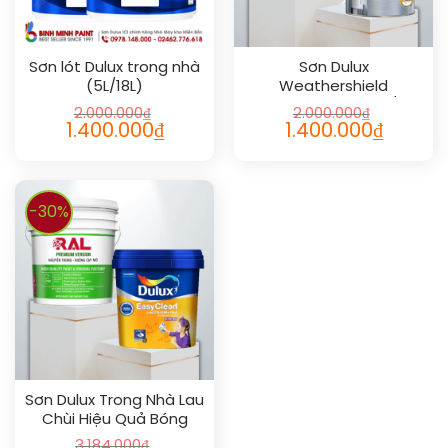
Sơn lót Dulux trong nhà
Sơn Dulux
(5L/18L)
Weathershield
Powerflexx Bóng (1L/5L)
2.000.000
₫
2.000.000
₫
1.400.000
₫
1.400.000
₫
-30%
Sơn Dulux Trong Nhà Lau
Chùi Hiệu Quả Bóng
3.184.000
₫