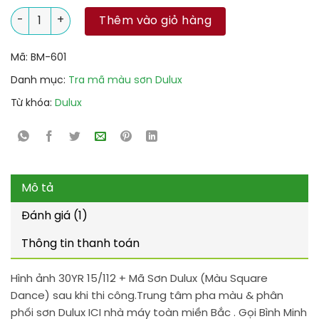
30YR 15/112 + Mã Sơn Dulux (Màu Square Dance) số lượng
Thêm vào giỏ hàng
Mã:
BM-601
Danh mục:
Tra mã màu sơn Dulux
Từ khóa:
Dulux
Mô tả
Đánh giá (1)
Thông tin thanh toán
Hình ảnh 30YR 15/112 + Mã Sơn Dulux (Màu Square
Dance) sau khi thi công.Trung tâm pha màu & phân
phối sơn Dulux ICI nhà máy toàn miền Bắc . Gọi Bình Minh