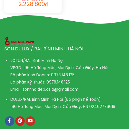
2.228.800
₫
SƠN DULUX / RAL BÌNH MINH HÀ NỘI
JOTUN/RAL Bình Minh Hà Nội
VPGD: 196 Hồ Tùng Mậu, Mai Dịch, Cầu Giấy, Hà Nội
Bộ phận Kinh Doanh:
0978.148.125
Bộ phận Kỹ Thuật:
0978.148.125
Email:
sonnha.dep.asia@gmail.com
DULUX/RAL Bình Minh Hà Nội (Bộ phận Kế Toán)
196 Hồ Tùng Mậu, Mai Dịch, Cầu Giấy, HN
02462776618