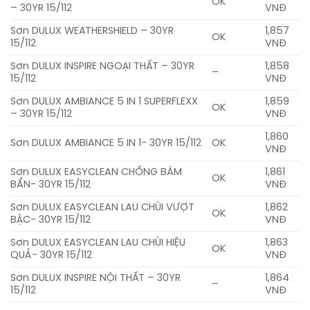
OK
– 30YR 15/112
VNĐ
Sơn DULUX WEATHERSHIELD – 30YR
1,857
OK
15/112
VNĐ
Sơn DULUX INSPIRE NGOẠI THẤT – 30YR
1,858
–
15/112
VNĐ
Sơn DULUX AMBIANCE 5 IN 1 SUPERFLEXX
1,859
OK
– 30YR 15/112
VNĐ
1,860
Sơn DULUX AMBIANCE 5 IN 1- 30YR 15/112
OK
VNĐ
Sơn DULUX EASYCLEAN CHỐNG BÁM
1,861
OK
BẨN- 30YR 15/112
VNĐ
Sơn DULUX EASYCLEAN LAU CHÙI VƯỢT
1,862
OK
BẬC- 30YR 15/112
VNĐ
Sơn DULUX EASYCLEAN LAU CHÙI HIỆU
1,863
OK
QUẢ- 30YR 15/112
VNĐ
Sơn DULUX INSPIRE NỘI THẤT – 30YR
1,864
–
15/112
VNĐ