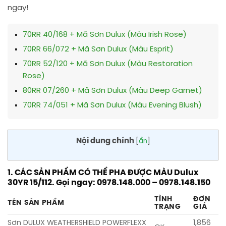
ngay!
70RR 40/168 + Mã Sơn Dulux (Màu Irish Rose)
70RR 66/072 + Mã Sơn Dulux (Màu Esprit)
70RR 52/120 + Mã Sơn Dulux (Màu Restoration
Rose)
80RR 07/260 + Mã Sơn Dulux (Màu Deep Garnet)
70RR 74/051 + Mã Sơn Dulux (Màu Evening Blush)
Nội dung chính
[
ẩn
]
1. CÁC SẢN PHẨM CÓ THỂ PHA ĐƯỢC MÀU Dulux
30YR 15/112. Gọi ngay: 0978.148.000 – 0978.148.150
TÌNH
ĐƠN
TÊN SẢN PHẨM
TRẠNG
GIÁ
Sơn DULUX WEATHERSHIELD POWERFLEXX
1,856