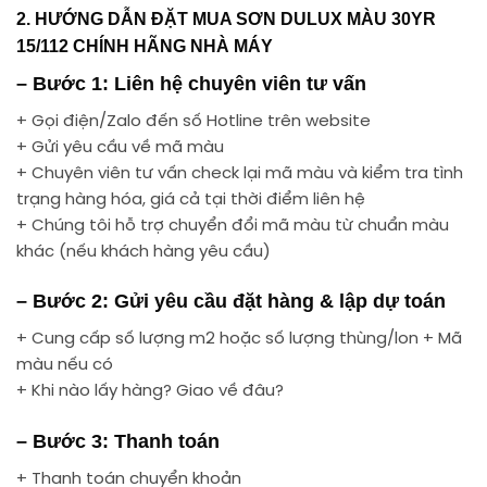
2. HƯỚNG DẪN ĐẶT MUA SƠN DULUX MÀU 30YR
15/112 CHÍNH HÃNG NHÀ MÁY
– Bước 1: Liên hệ chuyên viên tư vấn
+ Gọi điện/Zalo đến số Hotline trên website
+ Gửi yêu cầu về mã màu
+ Chuyên viên tư vấn check lại mã màu và kiểm tra tình
trạng hàng hóa, giá cả tại thời điểm liên hệ
+ Chúng tôi hỗ trợ chuyển đổi mã màu từ chuẩn màu
khác (nếu khách hàng yêu cầu)
– Bước 2: Gửi yêu cầu đặt hàng & lập dự toán
+ Cung cấp số lượng m2 hoặc số lượng thùng/lon + Mã
màu nếu có
+ Khi nào lấy hàng? Giao về đâu?
– Bước 3: Thanh toán
+ Thanh toán chuyển khoản