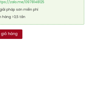
ttps://zalo.me/0978148125
iải pháp sơn miễn phí
n hàng >3,5 tấn
RAL RAONER 2IN1 5019 số lượng
 giỏ hàng