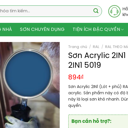
Hỗ
kh
G NHÀ
SƠN CHUYÊN DỤNG
TIỆN ÍCH ĐẶC QUYỀN
Trang chủ
/
RAL
/
RAL THEO M
Sơn Acrylic 2IN
2IN1 5019
894
₫
Sơn Acrylic 2IN1 (Lót + phủ) R
acrylic. Sản phẩm này có độ
này là loại sơn khô nhanh. Dù
quyển.
Bạn cần hỗ trợ?: