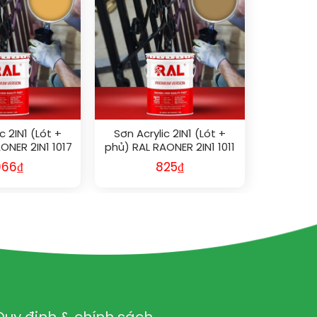
c 2IN1 (Lót +
Sơn Acrylic 2IN1 (Lót +
ONER 2IN1 1017
phủ) RAL RAONER 2IN1 1011
066
₫
825
₫