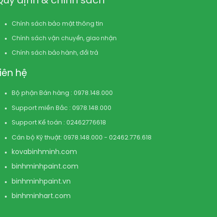
Quy định & chính sách
Chính sách bảo mật thông tin
Chính sách vận chuyển, giao nhận
Chính sách bảo hành, đổi trả
Liên hệ
Bộ phận Bán hàng : 0978.148.000
Support miền Bắc : 0978.148.000
Support Kế toán : 02462776618
Cán bộ Kỹ thuật: 0978.148.000 - 02462.776.618
kovabinhminh.com
binhminhpaint.com
binhminhpaint.vn
binhminhart.com