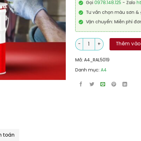
Gọi
0978.148.125
- Zalo
h
Tư vấn chọn màu sơn & g
Vận chuyển: Miễn phí đơ
Sơn Acrylic 2IN1 (Lót + phủ) 
Thêm vào
Mã:
A4_RAL5019
Danh mục:
A4
h toán