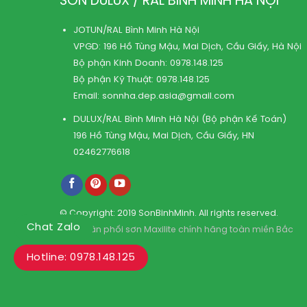
SƠN DULUX / RAL BÌNH MINH HÀ NỘI
JOTUN/RAL Bình Minh Hà Nội
VPGD: 196 Hồ Tùng Mậu, Mai Dịch, Cầu Giấy, Hà Nội
Bộ phận Kinh Doanh:
0978.148.125
Bộ phận Kỹ Thuật:
0978.148.125
Email:
sonnha.dep.asia@gmail.com
DULUX/RAL Bình Minh Hà Nội (Bộ phận Kế Toán)
196 Hồ Tùng Mậu, Mai Dịch, Cầu Giấy, HN
02462776618
© Copyright: 2019 SonBinhMinh. All rights reserved.
Chat Zalo
Kho phân phối sơn Maxilite chính hãng toàn miền Bắc
Hotline: 0978.148.125