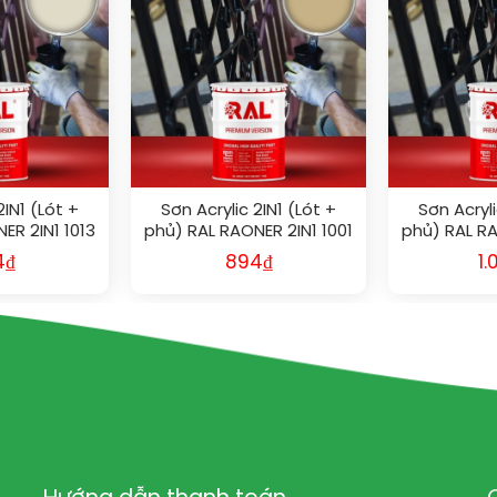
2IN1 (Lót +
Sơn Acrylic 2IN1 (Lót +
Sơn Acryli
ER 2IN1 1013
phủ) RAL RAONER 2IN1 1001
phủ) RAL RA
4
₫
894
₫
1.