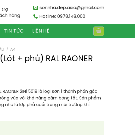
sonnha.dep.asia@gmail.com
 trợ
ách hàng
Hotline: 0978.148.000
TIN TỨC
LIÊN HỆ
ÀU
/
A4
1 (Lót + phủ) RAL RAONER
AL RAONER 2IN1 5019 là loại sơn 1 thành phần gốc
 bóng vừa với khả năng cầm bóng tốt. Sản phẩm
ng như là lớp phủ cuối trong môi trường khí