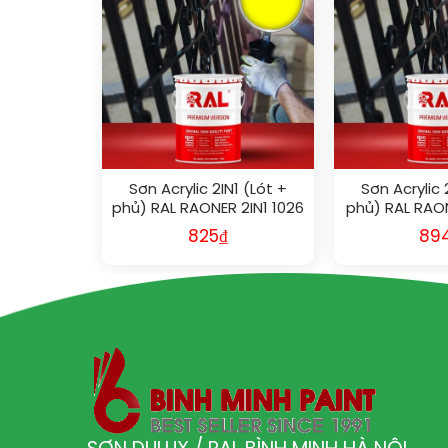
Sơn Acrylic 2IN1 (Lót +
Sơn Acrylic 
phủ) RAL RAONER 2IN1 1026
phủ) RAL RAON
825
₫
89