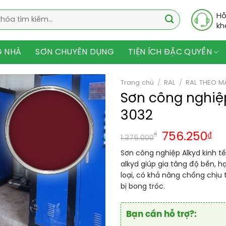
Hỗ
kh
G NHÀ
SƠN CHUYÊN DỤNG
TIỆN ÍCH ĐẶC QUYỀN
Trang chủ
/
RAL
/
RAL THEO M
Sơn công nghiệp
3032
₫
756.250
₫
1.375.000
Sơn công nghiệp Alkyd kinh tế
alkyd giúp gia tăng độ bền, 
loại, có khả năng chống chịu 
bị bong tróc.
Bạn cần hỗ trợ?: