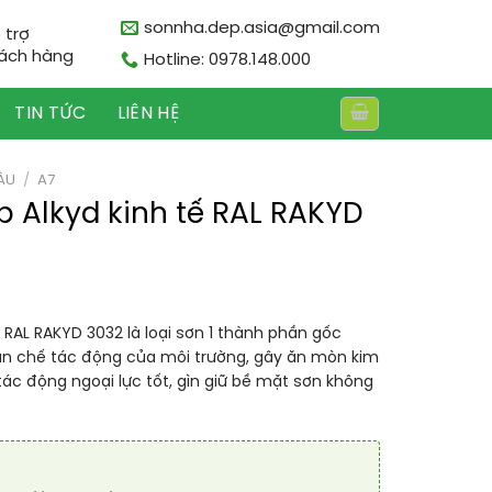
sonnha.dep.asia@gmail.com
 trợ
ách hàng
Hotline: 0978.148.000
TIN TỨC
LIÊN HỆ
ÀU
/
A7
 Alkyd kinh tế RAL RAKYD
 RAL RAKYD 3032 là loại sơn 1 thành phần gốc
hạn chế tác động của môi trường, gây ăn mòn kim
tác động ngoại lực tốt, gìn giữ bề mặt sơn không