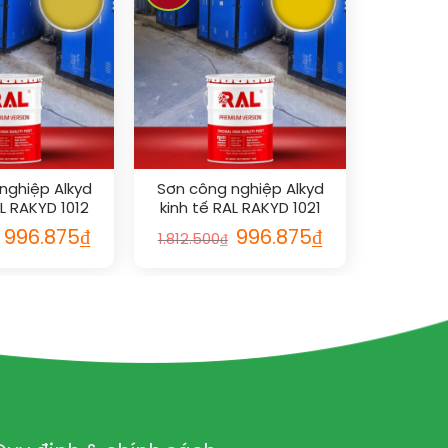
nghiệp Alkyd
Sơn công nghiệp Alkyd
AL RAKYD 1012
kinh tế RAL RAKYD 1021
996.875
₫
996.875
₫
1.812.500
₫