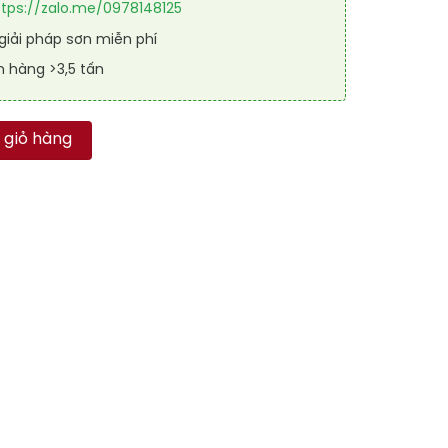
ttps://zalo.me/0978148125
iải pháp sơn miễn phí
n hàng >3,5 tấn
ế RAL RAKYD 3032 số lượng
 giỏ hàng