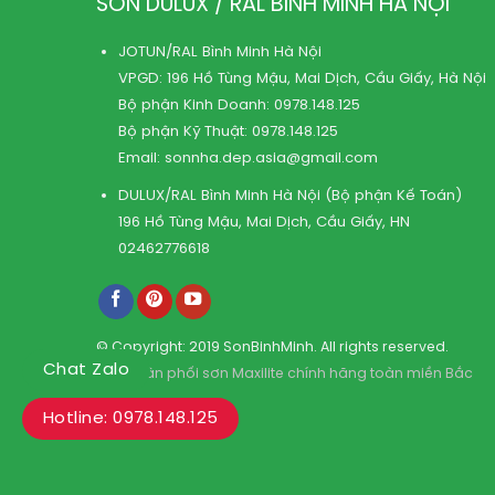
SƠN DULUX / RAL BÌNH MINH HÀ NỘI
JOTUN/RAL Bình Minh Hà Nội
VPGD: 196 Hồ Tùng Mậu, Mai Dịch, Cầu Giấy, Hà Nội
Bộ phận Kinh Doanh:
0978.148.125
Bộ phận Kỹ Thuật:
0978.148.125
Email:
sonnha.dep.asia@gmail.com
DULUX/RAL Bình Minh Hà Nội (Bộ phận Kế Toán)
196 Hồ Tùng Mậu, Mai Dịch, Cầu Giấy, HN
02462776618
© Copyright: 2019 SonBinhMinh. All rights reserved.
Chat Zalo
Kho phân phối sơn Maxilite chính hãng toàn miền Bắc
Hotline: 0978.148.125