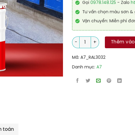
Gọi
0978.148.125
- Zalo
h
Tư vấn chọn màu sơn & g
Vận chuyển: Miễn phí đơ
Sơn công nghiệp Alkyd kinh t
Thêm vào
Mã:
A7_RAL3032
Danh mục:
A7
h toán