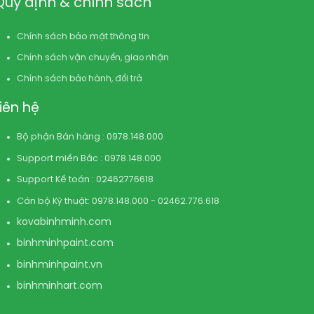
Quy định & chính sách
Chính sách bảo mật thông tin
Chính sách vận chuyển, giao nhận
Chính sách bảo hành, đổi trả
Liên hệ
Bộ phận Bán hàng : 0978.148.000
Support miền Bắc : 0978.148.000
Support Kế toán : 02462776618
Cán bộ Kỹ thuật: 0978.148.000 - 02462.776.618
kovabinhminh.com
binhminhpaint.com
binhminhpaint.vn
binhminhart.com