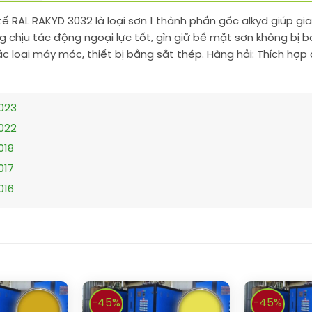
tế RAL RAKYD 3032 là loại sơn 1 thành phần gốc alkyd giúp g
g chịu tác động ngoại lực tốt, gìn giữ bề mặt sơn không bị 
ác loại máy móc, thiết bị bằng sắt thép. Hàng hải: Thích hợp
9023
9022
018
017
016
-45%
-45%