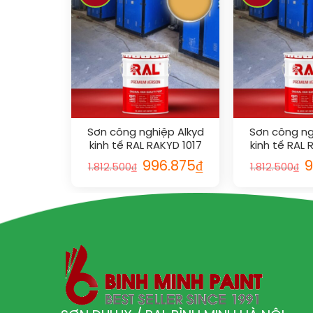
Sơn công nghiệp Alkyd
Sơn công ng
kinh tế RAL RAKYD 1017
kinh tế RAL 
996.875
₫
9
1.812.500
₫
1.812.500
₫