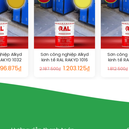
hiệp Alkyd
Sơn công nghiệp Alkyd
Sơn công 
RAKYD 1032
kinh tế RAL RAKYD 1016
kinh tế R
96.875
₫
1.203.125
₫
2.187.500
₫
1.812.500
₫