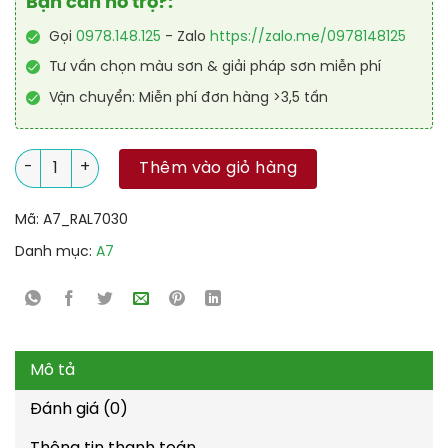
Bạn cần hỗ trợ?:
Gọi
0978.148.125
- Zalo
https://zalo.me/0978148125
Tư vấn chọn màu sơn & giải pháp sơn miễn phí
Vận chuyển: Miễn phí đơn hàng >3,5 tấn
Sơn công nghiệp Alkyd kinh tế RAL RAKYD 7030 số lượng
Thêm vào giỏ hàng
Mã:
A7_RAL7030
Danh mục:
A7
Mô tả
Đánh giá (0)