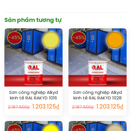
Sản phẩm tương tự
-45%
-45%
Sơn công nghiệp Alkyd
Sơn công nghiệp Alkyd
kinh tế RAL RAKYD 1016
kinh tế RAL RAKYD 1028
1.203.125
₫
1.203.125
₫
2.187.500
₫
2.187.500
₫
-45%
-45%