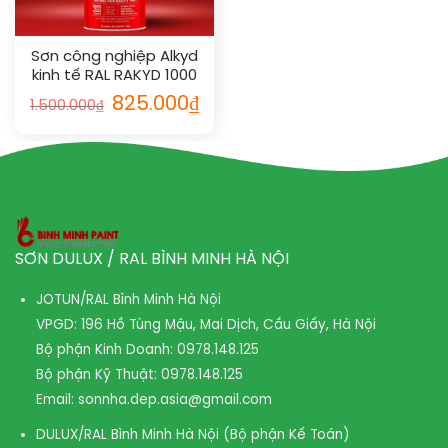
Sơn công nghiệp Alkyd
kinh tế RAL RAKYD 1000
825.000
₫
1.500.000
₫
SƠN DULUX / RAL BÌNH MINH HÀ NỘI
JOTUN/RAL Bình Minh Hà Nội
VPGD: 196 Hồ Tùng Mậu, Mai Dịch, Cầu Giấy, Hà Nội
Bộ phận Kinh Doanh:
0978.148.125
Bộ phận Kỹ Thuật:
0978.148.125
Email:
sonnha.dep.asia@gmail.com
DULUX/RAL Bình Minh Hà Nội (Bộ phận Kế Toán)