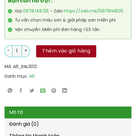
Bạn cần hỗ trợ?:
Gọi
0978.148.125
- Zalo
https://zalo.me/0978148125
Tư vấn chọn màu sơn & giải pháp sơn miễn phí
Vận chuyển: Miễn phí đơn hàng >3,5 tấn
Sơn công nghiệp Alkyd nhanh khô RAL RAKYD QD 3012 số lượ
Thêm vào giỏ hàng
Mã:
A6_RAL3012
Danh mục:
A6
Mô tả
Đánh giá (0)