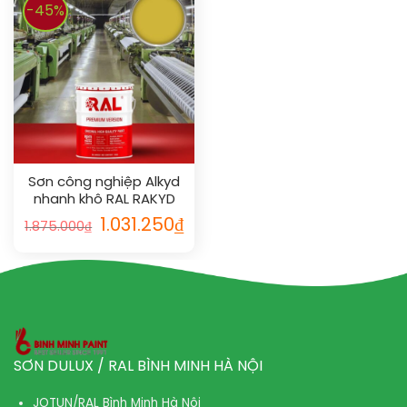
-45%
Sơn công nghiệp Alkyd
nhanh khô RAL RAKYD
QD 1012
1.031.250
₫
1.875.000
₫
SƠN DULUX / RAL BÌNH MINH HÀ NỘI
JOTUN/RAL Bình Minh Hà Nội