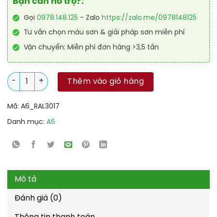
Bạn cần hỗ trợ?:
Gọi
0978.148.125
- Zalo
https://zalo.me/0978148125
Tư vấn chọn màu sơn & giải pháp sơn miễn phí
Vận chuyển: Miễn phí đơn hàng >3,5 tấn
Sơn công nghiệp Alkyd nhanh khô RAL RAKYD QD 3017 số lượ
Thêm vào giỏ hàng
Mã:
A6_RAL3017
Danh mục:
A6
Mô tả
Đánh giá (0)