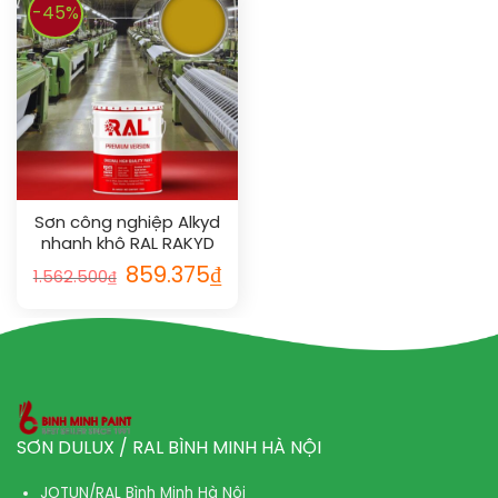
-45%
Sơn công nghiệp Alkyd
nhanh khô RAL RAKYD
QD 1005
859.375
₫
1.562.500
₫
SƠN DULUX / RAL BÌNH MINH HÀ NỘI
JOTUN/RAL Bình Minh Hà Nội