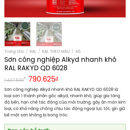
Trang chủ
/
RAL
/
RAL THEO MÀU
/
A6
Sơn công nghiệp Alkyd nhanh khô
RAL RAKYD QD 6028
₫
790.625
₫
1.437.500
Sơn công nghiệp Alkyd nhanh khô RAL RAKYD QD 6028 là
loại sơn 1 thành phần gốc alkyd, nhanh khô, giúp gia tăng
độ bền, hạn chế tác động của môi trường, gây ăn mòn kim
loại, có khả năng chống chịu tác động ngoại lực tốt, gìn giữ
bề mặt sơn không bị bong tróc.