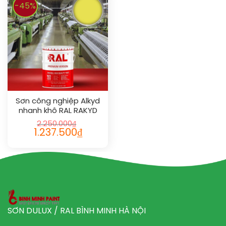
-45%
Sơn công nghiệp Alkyd
nhanh khô RAL RAKYD
QD 1016
2.250.000
₫
1.237.500
₫
SƠN DULUX / RAL BÌNH MINH HÀ NỘI