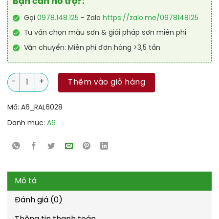
Bạn cần hỗ trợ?:
Gọi
0978.148.125
- Zalo
https://zalo.me/0978148125
Tư vấn chọn màu sơn & giải pháp sơn miễn phí
Vận chuyển: Miễn phí đơn hàng >3,5 tấn
Sơn công nghiệp Alkyd nhanh khô RAL RAKYD QD 6028 số lư
Thêm vào giỏ hàng
Mã:
A6_RAL6028
Danh mục:
A6
Mô tả
Đánh giá (0)