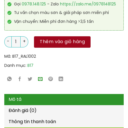
Gọi
0978.148.125
- Zalo
https://zalo.me/0978148125
Tư vấn chọn màu sơn & giải pháp sơn miễn phí
Vận chuyển: Miễn phí đơn hàng >3,5 tấn
Sơn sàn chống trơn trượt RAL RAFLOOR ANTI-SLIP 1002 số lượ
Thêm vào giỏ hàng
Mã:
B17_RAL1002
Danh mục:
B17
Mô tả
Đánh giá (0)
Thông tin thanh toán