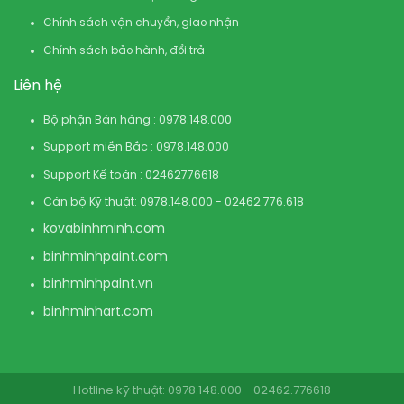
Chính sách vận chuyển, giao nhận
Chính sách bảo hành, đổi trả
Liên hệ
Bộ phận Bán hàng : 0978.148.000
Support miền Bắc : 0978.148.000
Support Kế toán : 02462776618
Cán bộ Kỹ thuật: 0978.148.000 - 02462.776.618
kovabinhminh.com
binhminhpaint.com
binhminhpaint.vn
binhminhart.com
Hotline kỹ thuật: 0978.148.000 - 02462.776618