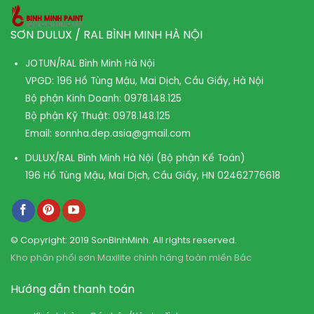
SƠN DULUX / RAL BÌNH MINH HÀ NỘI
JOTUN/RAL Bình Minh Hà Nội
VPGD: 196 Hồ Tùng Mậu, Mai Dịch, Cầu Giấy, Hà Nội
Bộ phận Kinh Doanh:
0978.148.125
Bộ phận Kỹ Thuật:
0978.148.125
Email:
sonnha.dep.asia@gmail.com
DULUX/RAL Bình Minh Hà Nội (Bộ phận Kế Toán)
196 Hồ Tùng Mậu, Mai Dịch, Cầu Giấy, HN
02462776618
© Copyright: 2019 SonBinhMinh. All rights reserved.
Kho phân phối sơn Maxilite chính hãng toàn miền Bắc
Hướng dẫn thanh toán