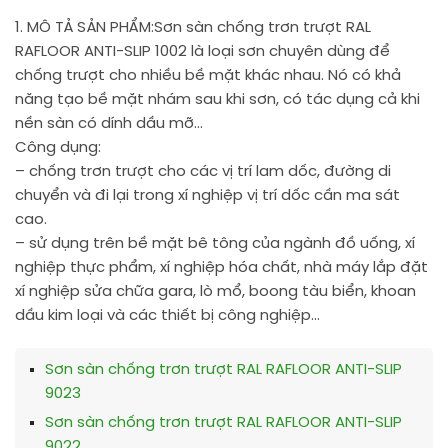
1. MÔ TẢ SẢN PHẨM:
Sơn sàn chống trơn trượt RAL
RAFLOOR ANTI-SLIP 1002 là loại sơn chuyên dùng để
chống trượt cho nhiều bề mặt khác nhau. Nó có khả
năng tạo bề mặt nhám sau khi sơn, có tác dụng cả khi
nền sàn có dính dầu mỡ…
Công dụng:
– chống trơn trượt cho các vị trí lam dốc, đường di
chuyển và đi lại trong xí nghiệp vị trí dốc cần ma sát
cao.
– sử dụng trên bề mặt bê tông của ngành đồ uống, xí
nghiệp thực phẩm, xí nghiệp hóa chất, nhà máy lắp đặt
xí nghiệp sửa chữa gara, lò mổ, boong tàu biển, khoan
dầu kim loại và các thiết bị công nghiệp…
Sơn sàn chống trơn trượt RAL RAFLOOR ANTI-SLIP
9023
Sơn sàn chống trơn trượt RAL RAFLOOR ANTI-SLIP
9022