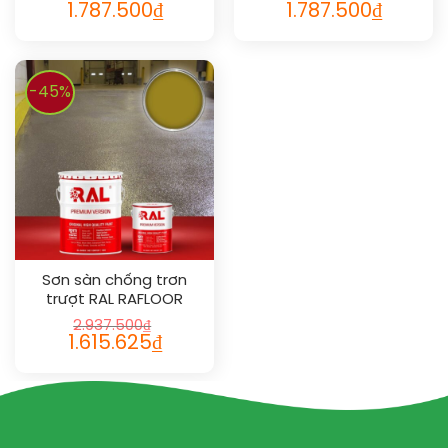
1.787.500
₫
1.787.500
₫
-45%
Sơn sàn chống trơn
trượt RAL RAFLOOR
ANTI-SLIP 1027
2.937.500
₫
1.615.625
₫