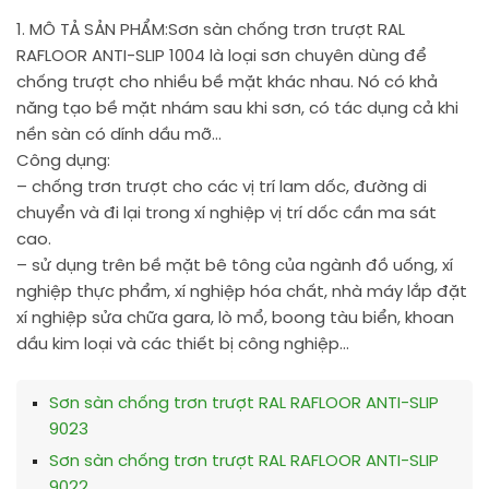
1. MÔ TẢ SẢN PHẨM:
Sơn sàn chống trơn trượt RAL
RAFLOOR ANTI-SLIP 1004 là loại sơn chuyên dùng để
chống trượt cho nhiều bề mặt khác nhau. Nó có khả
năng tạo bề mặt nhám sau khi sơn, có tác dụng cả khi
nền sàn có dính dầu mỡ…
Công dụng:
– chống trơn trượt cho các vị trí lam dốc, đường di
chuyển và đi lại trong xí nghiệp vị trí dốc cần ma sát
cao.
– sử dụng trên bề mặt bê tông của ngành đồ uống, xí
nghiệp thực phẩm, xí nghiệp hóa chất, nhà máy lắp đặt
xí nghiệp sửa chữa gara, lò mổ, boong tàu biển, khoan
dầu kim loại và các thiết bị công nghiệp…
Sơn sàn chống trơn trượt RAL RAFLOOR ANTI-SLIP
9023
Sơn sàn chống trơn trượt RAL RAFLOOR ANTI-SLIP
9022