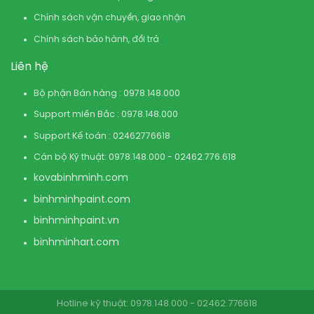
Chính sách vận chuyển, giao nhận
Chính sách bảo hành, đổi trả
Liên hệ
Bộ phận Bán hàng : 0978.148.000
Support miền Bắc : 0978.148.000
Support Kế toán : 02462776618
Cán bộ Kỹ thuật: 0978.148.000 - 02462.776.618
kovabinhminh.com
binhminhpaint.com
binhminhpaint.vn
binhminhart.com
Hotline kỹ thuật: 0978.148.000 - 02462.776618