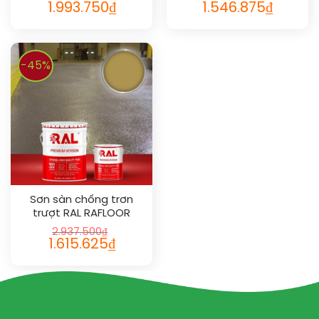
1.993.750
₫
1.546.875
₫
-45%
Sơn sàn chống trơn
trượt RAL RAFLOOR
ANTI-SLIP 1024
2.937.500
₫
1.615.625
₫