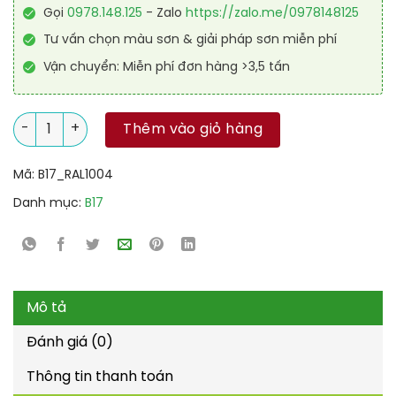
Gọi
0978.148.125
- Zalo
https://zalo.me/0978148125
Tư vấn chọn màu sơn & giải pháp sơn miễn phí
Vận chuyển: Miễn phí đơn hàng >3,5 tấn
Sơn sàn chống trơn trượt RAL RAFLOOR ANTI-SLIP 1004 số lượ
Thêm vào giỏ hàng
Mã:
B17_RAL1004
Danh mục:
B17
Mô tả
Đánh giá (0)
Thông tin thanh toán