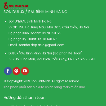
SƠN DULUX / RAL BÌNH MINH HÀ NỘI
JOTUN/RAL Bình Minh Hà Nội
VPGD: 196 Hồ Tùng Mậu, Mai Dịch, Cầu Giấy, Hà Nội
Bộ phận Kinh Doanh:
0978.148.125
Bộ phận Kỹ Thuật:
0978.148.125
Email:
sonnha.dep.asia@gmail.com
DULUX/RAL Bình Minh Hà Nội (Bộ phận Kế Toán)
196 Hồ Tùng Mậu, Mai Dịch, Cầu Giấy, HN
02462776618
© Copyright: 2019 SonBinhMinh. All rights reserved.
Kho phân phối sơn Maxilite chính hãng toàn miền Bắc
Hướng dẫn thanh toán